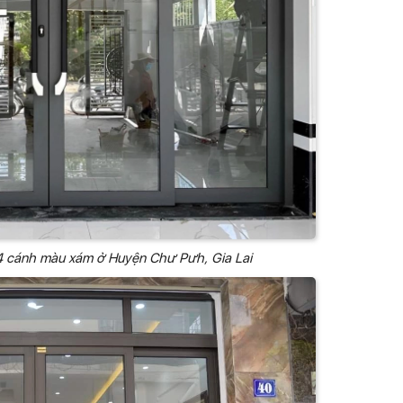
4 cánh màu xám ở Huyện Chư Pưh, Gia Lai