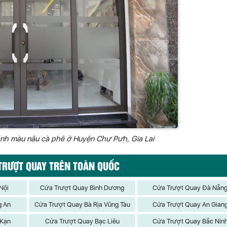
ánh màu nâu cà phê ở Huyện Chư Pưh, Gia Lai
TRƯỢT QUAY TRÊN TOÀN QUỐC
Nội
Cửa Trượt Quay Bình Dương
Cửa Trượt Quay Đà Nẵn
g An
Cửa Trượt Quay Bà Rịa Vũng Tàu
Cửa Trượt Quay An Gian
 Kạn
Cửa Trượt Quay Bạc Liêu
Cửa Trượt Quay Bắc Nin