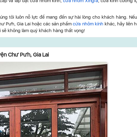
 cấp và lắp đặt cửa nhôm kính,
cửa nhôm Xingfa
, cửa kính cường l
úng tôi luôn nỗ lực để mang đến sự hài lòng cho khách hàng. Nế
Chư Pưh, Gia Lai hoặc các sản phẩm
cửa nhôm kính
khác, hãy liên h
ôi sẽ không làm quý khách hàng thất vọng!
yện Chư Pưh, Gia Lai