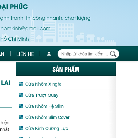
ĐẠI PHÚC
ạnh tranh, thi công nhanh, chất lượng
nhomkinh@gmail.com
 Hồ Chí Minh
ÁN
LIÊN HỆ
SẢN PHẨM
LAI
Cửa Nhôm Xingfa
Cửa Trượt Quay
Cửa Nhôm Hệ Slim
Cửa Nhôm Slim Cover
 hiện
Cửa Kính Cường Lực
 nhất