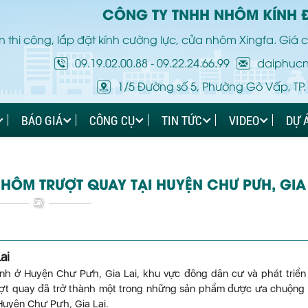
CÔNG TY TNHH NHÔM KÍNH 
 thi công, lắp đặt kính cường lực, cửa nhôm Xingfa. Giá c
09.19.02.00.88
-
09.22.24.66.99
daiphuc
1/5 Đường số 5, Phường Gò Vấp, TP.
BÁO GIÁ
CÔNG CỤ
TIN TỨC
VIDEO
DỰ 
HÔM TRƯỢT QUAY TẠI HUYỆN CHƯ PƯH, GIA 
ai
ình ở Huyện Chư Pưh, Gia Lai, khu vực đông dân cư và phát triển
 trượt quay đã trở thành một trong những sản phẩm được ưa chuộng
 Huyện Chư Pưh, Gia Lai.