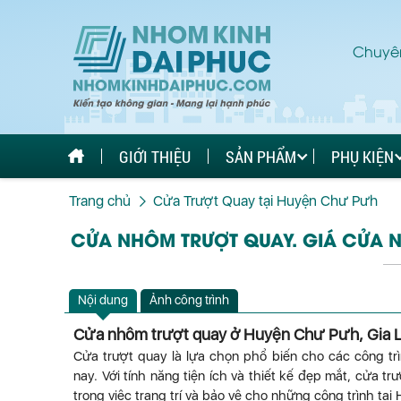
Chuyên
GIỚI THIỆU
SẢN PHẨM
PHỤ KIỆN
Trang chủ
Cửa Trượt Quay tại Huyện Chư Pưh
CỬA NHÔM TRƯỢT QUAY. GIÁ CỬA N
Nội dung
Ảnh công trình
Cửa nhôm trượt quay ở Huyện Chư Pưh, Gia L
Cửa trượt quay là lựa chọn phổ biến cho các công tr
nay. Với tính năng tiện ích và thiết kế đẹp mắt, cửa
trong việc trang trí và bảo vệ cho những công trình tại