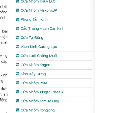
Cửa Nhôm Thủy Lực
 tiết
Cửa Nhôm Maxpro.JP
 công
rình,
Phòng Tắm Kính
Cầu Thang - Lan Can Kính
 loại
 hoặc
Cửa Tự Động
i mặt
Vách Kính Cường Lực
Cửa Lưới Chống Muỗi
và uy
g cấp
Cửa Nhôm Kogen
Kính Xây Dựng
 kinh
ng.
Cửa Nhôm PMA
à đưa
Cửa Nhôm Xingfa Class A
n, an
 động
Cửa Nhôm Tấm Tổ Ong
Cửa Nhôm Yongxing