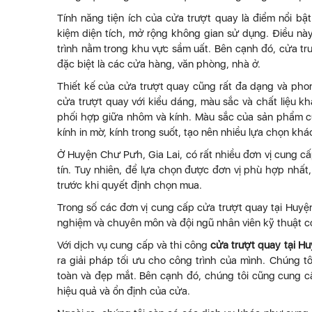
Tính năng tiện ích của cửa trượt quay là điểm nổi bậ
kiệm diện tích, mở rộng không gian sử dụng. Điều này
trình nằm trong khu vực sầm uất. Bên cạnh đó, cửa tr
đặc biệt là các cửa hàng, văn phòng, nhà ở.
Thiết kế của cửa trượt quay cũng rất đa dạng và pho
cửa trượt quay với kiểu dáng, màu sắc và chất liệu k
phối hợp giữa nhôm và kính. Màu sắc của sản phẩm cũ
kính in mờ, kính trong suốt, tạo nên nhiều lựa chọn k
Ở Huyện Chư Pưh, Gia Lai, có rất nhiều đơn vị cung c
tín. Tuy nhiên, để lựa chọn được đơn vị phù hợp nhất
trước khi quyết định chọn mua.
Trong số các đơn vị cung cấp cửa trượt quay tại Huyệ
nghiệm và chuyên môn và đội ngũ nhân viên kỹ thuật c
Với dịch vụ cung cấp và thi công
cửa trượt quay tại Hu
ra giải pháp tối ưu cho công trình của mình. Chúng 
toàn và đẹp mắt. Bên cạnh đó, chúng tôi cũng cung c
hiệu quả và ổn định của cửa.