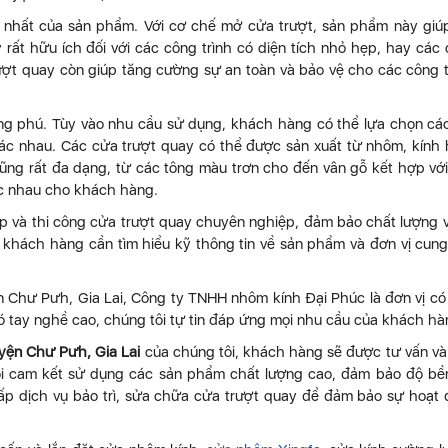
t nhất của sản phẩm. Với cơ chế mở cửa trượt, sản phẩm này giúp
 rất hữu ích đối với các công trình có diện tích nhỏ hẹp, hay các
ượt quay còn giúp tăng cường sự an toàn và bảo vệ cho các công t
ng phú. Tùy vào nhu cầu sử dụng, khách hàng có thể lựa chọn các
hác nhau. Các cửa trượt quay có thể được sản xuất từ nhôm, kính
ng rất đa dạng, từ các tông màu trơn cho đến vân gỗ kết hợp vớ
hác nhau cho khách hàng.
ấp và thi công cửa trượt quay chuyên nghiệp, đảm bảo chất lượng 
, khách hàng cần tìm hiểu kỹ thông tin về sản phẩm và đơn vị cun
n Chư Pưh, Gia Lai, Công ty TNHH nhôm kính Đại Phúc là đơn vị có
ó tay nghề cao, chúng tôi tự tin đáp ứng mọi nhu cầu của khách hà
yện Chư Pưh, Gia Lai
của chúng tôi, khách hàng sẽ được tư vấn v
tôi cam kết sử dụng các sản phẩm chất lượng cao, đảm bảo độ bề
ấp dịch vụ bảo trì, sửa chữa cửa trượt quay để đảm bảo sự hoạt