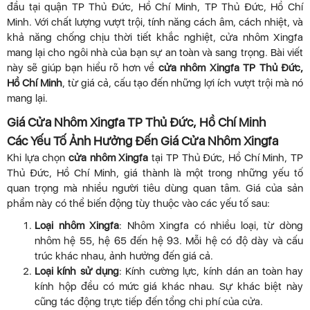
đầu tại quận TP Thủ Đức, Hồ Chí Minh, TP Thủ Đức, Hồ Chí
Minh. Với chất lượng vượt trội, tính năng cách âm, cách nhiệt, và
khả năng chống chịu thời tiết khắc nghiệt, cửa nhôm Xingfa
mang lại cho ngôi nhà của bạn sự an toàn và sang trọng. Bài viết
này sẽ giúp bạn hiểu rõ hơn về
cửa nhôm Xingfa TP Thủ Đức,
Hồ Chí Minh
, từ giá cả, cấu tạo đến những lợi ích vượt trội mà nó
mang lại.
Giá Cửa Nhôm Xingfa TP Thủ Đức, Hồ Chí Minh
Các Yếu Tố Ảnh Hưởng Đến Giá Cửa Nhôm Xingfa
Khi lựa chọn
cửa nhôm Xingfa
tại TP Thủ Đức, Hồ Chí Minh, TP
Thủ Đức, Hồ Chí Minh, giá thành là một trong những yếu tố
quan trọng mà nhiều người tiêu dùng quan tâm. Giá của sản
phẩm này có thể biến động tùy thuộc vào các yếu tố sau:
Loại nhôm Xingfa
: Nhôm Xingfa có nhiều loại, từ dòng
nhôm hệ 55, hệ 65 đến hệ 93. Mỗi hệ có độ dày và cấu
trúc khác nhau, ảnh hưởng đến giá cả.
Loại kính sử dụng
: Kính cường lực, kính dán an toàn hay
kính hộp đều có mức giá khác nhau. Sự khác biệt này
cũng tác động trực tiếp đến tổng chi phí của cửa.