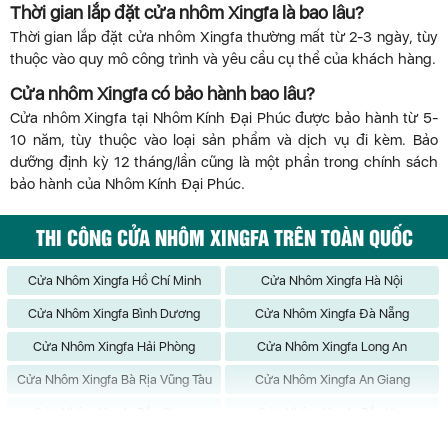
Thời gian lắp đặt cửa nhôm Xingfa là bao lâu?
Thời gian lắp đặt cửa nhôm Xingfa thường mất từ 2-3 ngày, tùy
thuộc vào quy mô công trình và yêu cầu cụ thể của khách hàng.
Cửa nhôm Xingfa có bảo hành bao lâu?
Cửa nhôm Xingfa tại Nhôm Kính Đại Phúc được bảo hành từ 5-
10 năm, tùy thuộc vào loại sản phẩm và dịch vụ đi kèm. Bảo
dưỡng định kỳ 12 tháng/lần cũng là một phần trong chính sách
bảo hành của Nhôm Kính Đại Phúc.
THI CÔNG CỬA NHÔM XINGFA TRÊN TOÀN QUỐC
Cửa Nhôm Xingfa Hồ Chí Minh
Cửa Nhôm Xingfa Hà Nội
Cửa Nhôm Xingfa Bình Dương
Cửa Nhôm Xingfa Đà Nẵng
Cửa Nhôm Xingfa Hải Phòng
Cửa Nhôm Xingfa Long An
Cửa Nhôm Xingfa Bà Rịa Vũng Tàu
Cửa Nhôm Xingfa An Giang
Cửa Nhôm Xingfa Bắc Giang
Cửa Nhôm Xingfa Bắc Kạn
Cửa Nhôm Xingfa Bạc Liêu
Cửa Nhôm Xingfa Bắc Ninh