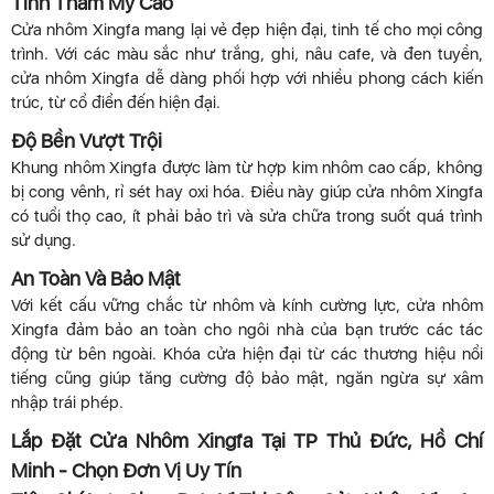
Tính Thẩm Mỹ Cao
Cửa nhôm Xingfa mang lại vẻ đẹp hiện đại, tinh tế cho mọi công
trình. Với các màu sắc như trắng, ghi, nâu cafe, và đen tuyền,
cửa nhôm Xingfa dễ dàng phối hợp với nhiều phong cách kiến
trúc, từ cổ điển đến hiện đại.
Độ Bền Vượt Trội
Khung nhôm Xingfa được làm từ hợp kim nhôm cao cấp, không
bị cong vênh, rỉ sét hay oxi hóa. Điều này giúp cửa nhôm Xingfa
có tuổi thọ cao, ít phải bảo trì và sửa chữa trong suốt quá trình
sử dụng.
An Toàn Và Bảo Mật
Với kết cấu vững chắc từ nhôm và kính cường lực, cửa nhôm
Xingfa đảm bảo an toàn cho ngôi nhà của bạn trước các tác
động từ bên ngoài. Khóa cửa hiện đại từ các thương hiệu nổi
tiếng cũng giúp tăng cường độ bảo mật, ngăn ngừa sự xâm
nhập trái phép.
Lắp Đặt Cửa Nhôm Xingfa Tại TP Thủ Đức, Hồ Chí
Minh - Chọn Đơn Vị Uy Tín