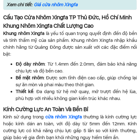
Xem chi tiết:
Giá cửa nhôm Xingfa
Cấu Tạo Cửa Nhôm Xingfa TP Thủ Đức, Hồ Chí Minh
Khung Nhôm Xingfa Chất Lượng Cao
Khung nhôm Xingfa
là yếu tố quan trọng quyết định đến độ bền
và tính thẩm mỹ của sản phẩm. Khung nhôm Xingfa nhập khẩu
chính hãng từ Quảng Đông được sản xuất với các đặc điểm nổi
bật:
Độ dày nhôm
: Từ 1.4mm đến 2.0mm, đảm bảo khả năng
chịu lực và độ bền cao.
Bề mặt nhôm
: Được sơn tĩnh điện cao cấp, giúp chống lại
sự ăn mòn và phai màu theo thời gian.
Thiết kế
: Đa dạng từ hệ mở quay, mở trượt đến hệ lùa,
phù hợp với nhiều không gian kiến trúc khác nhau.
Kính Cường Lực An Toàn Và Bền Bỉ
Kính sử dụng trong
cửa nhôm Xingfa
thường là kính cường lực
hoặc kính dán an toàn, với độ dày từ 5mm đến 12mm. Kính
cường lực có khả năng chịu lực gấp 5 lần so với kính thường,
giúp bảo vệ gia đình bạn khỏi những nguy hiểm tiềm ẩn.