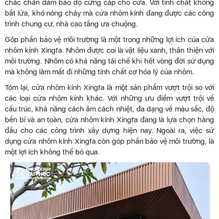
chắc chắn đảm bảo độ cứng cáp cho cửa. Với tính chất không
bắt lửa, khó nóng chảy mà cửa nhôm kính đang được các công
trình chung cư, nhà cao tầng ưa chuộng.
Góp phần bảo vệ môi trường là một trong những lợi ích của cửa
nhôm kính Xingfa. Nhôm được coi là vật liệu xanh, thân thiện với
môi trường. Nhôm có khả năng tái chế khi hết vòng đời sử dụng
mà không làm mất đi những tính chất cơ hóa lý của nhôm.
Tóm lại, cửa nhôm kính Xingfa là một sản phẩm vượt trội so với
các loại cửa nhôm kính khác. Với những ưu điểm vượt trội về
cấu trúc, khả năng cách âm cách nhiệt, đa dạng về màu sắc, độ
bền bỉ và an toàn, cửa nhôm kính Xingfa đang là lựa chọn hàng
đầu cho các công trình xây dựng hiện nay. Ngoài ra, việc sử
dụng cửa nhôm kính Xingfa còn góp phần bảo vệ môi trường, là
một lợi ích không thể bỏ qua.