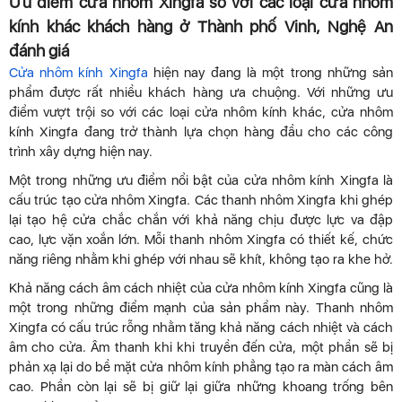
Ưu điểm cửa nhôm Xingfa so với các loại cửa nhôm
kính khác khách hàng ở Thành phố Vinh, Nghệ An
đánh giá
Cửa nhôm kính Xingfa
hiện nay đang là một trong những sản
phẩm được rất nhiều khách hàng ưa chuộng. Với những ưu
điểm vượt trội so với các loại cửa nhôm kính khác, cửa nhôm
kính Xingfa đang trở thành lựa chọn hàng đầu cho các công
trình xây dựng hiện nay.
Một trong những ưu điểm nổi bật của cửa nhôm kính Xingfa là
cấu trúc tạo cửa nhôm Xingfa. Các thanh nhôm Xingfa khi ghép
lại tạo hệ cửa chắc chắn với khả năng chịu được lực va đập
cao, lực vặn xoắn lớn. Mỗi thanh nhôm Xingfa có thiết kế, chức
năng riêng nhằm khi ghép với nhau sẽ khít, không tạo ra khe hở.
Khả năng cách âm cách nhiệt của cửa nhôm kính Xingfa cũng là
một trong những điểm mạnh của sản phẩm này. Thanh nhôm
Xingfa có cấu trúc rỗng nhằm tăng khả năng cách nhiệt và cách
âm cho cửa. Âm thanh khi khi truyền đến cửa, một phần sẽ bị
phản xạ lại do bề mặt cửa nhôm kính phẳng tạo ra màn cách âm
cao. Phần còn lại sẽ bị giữ lại giữa những khoang trống bên