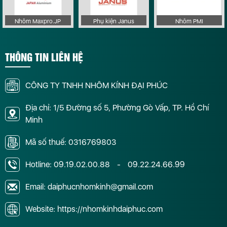
Nhôm Maxpro.JP
Phụ kiện Janus
Nhôm PMI
THÔNG TIN LIÊN HỆ
CÔNG TY TNHH NHÔM KÍNH ĐẠI PHÚC
Địa chỉ: 1/5 Đường số 5, Phường Gò Vấp, TP. Hồ Chí
Minh
Mã số thuế: 0316769803
Hotline:
09.19.02.00.88
-
09.22.24.66.99
Email: daiphucnhomkinh@gmail.com
Website: https://nhomkinhdaiphuc.com