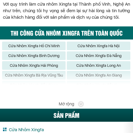
Với quy trình làm cửa nhôm Xingfa tại Thành phố Vinh, Nghệ An
như trên, chúng tôi hy vọng sẽ đem lại sự hài lòng và tin tưởng
của khách hàng đối với sản phẩm và dịch vụ của chúng tôi.
THI CÔNG CỬA NHÔM XINGFA TRÊN TOÀN QUỐC
Cửa Nhôm Xingfa Hồ Chí Minh
Cửa Nhôm Xingfa Hà Nội
Cửa Nhôm Xingfa Bình Dương
Cửa Nhôm Xingfa Đà Nẵng
Cửa Nhôm Xingfa Hải Phòng
Cửa Nhôm Xingfa Long An
Cửa Nhôm Xingfa Bà Rịa Vũng Tàu
Cửa Nhôm Xingfa An Giang
Cửa Nhôm Xingfa Bắc Giang
Cửa Nhôm Xingfa Bắc Kạn
Cửa Nhôm Xingfa Bạc Liêu
Cửa Nhôm Xingfa Bắc Ninh
Mở rộng
Cửa Nhôm Xingfa Bến Tre
Cửa Nhôm Xingfa Bình Định
SẢN PHẨM
Cửa Nhôm Xingfa Bình Phước
Cửa Nhôm Xingfa Bình Thuận
Cửa Nhôm Xingfa Cà Mau
Cửa Nhôm Xingfa Cần Thơ
Cửa Nhôm Xingfa