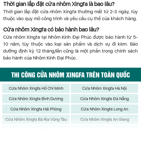
Thời gian lắp đặt cửa nhôm Xingfa là bao lâu?
Thời gian lắp đặt cửa nhôm Xingfa thường mất từ 2-3 ngày, tùy
thuộc vào quy mô công trình và yêu cầu cụ thể của khách hàng.
Cửa nhôm Xingfa có bảo hành bao lâu?
Cửa nhôm Xingfa tại Nhôm Kính Đại Phúc được bảo hành từ 5-
10 năm, tùy thuộc vào loại sản phẩm và dịch vụ đi kèm. Bảo
dưỡng định kỳ 12 tháng/lần cũng là một phần trong chính sách
bảo hành của Nhôm Kính Đại Phúc.
THI CÔNG CỬA NHÔM XINGFA TRÊN TOÀN QUỐC
Cửa Nhôm Xingfa Hồ Chí Minh
Cửa Nhôm Xingfa Hà Nội
Cửa Nhôm Xingfa Bình Dương
Cửa Nhôm Xingfa Đà Nẵng
Cửa Nhôm Xingfa Hải Phòng
Cửa Nhôm Xingfa Long An
Cửa Nhôm Xingfa Bà Rịa Vũng Tàu
Cửa Nhôm Xingfa An Giang
Cửa Nhôm Xingfa Bắc Giang
Cửa Nhôm Xingfa Bắc Kạn
Cửa Nhôm Xingfa Bạc Liêu
Cửa Nhôm Xingfa Bắc Ninh