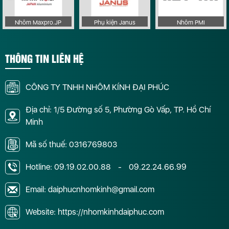
Nhôm Maxpro.JP
Phụ kiện Janus
Nhôm PMI
THÔNG TIN LIÊN HỆ
CÔNG TY TNHH NHÔM KÍNH ĐẠI PHÚC
Địa chỉ: 1/5 Đường số 5, Phường Gò Vấp, TP. Hồ Chí
Minh
Mã số thuế: 0316769803
Hotline:
09.19.02.00.88
-
09.22.24.66.99
Email: daiphucnhomkinh@gmail.com
Website: https://nhomkinhdaiphuc.com