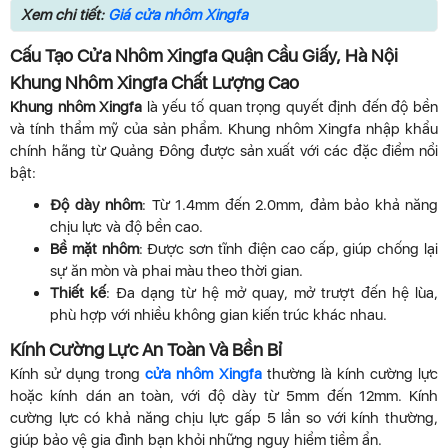
Xem chi tiết:
Giá cửa nhôm Xingfa
Cấu Tạo Cửa Nhôm Xingfa Quận Cầu Giấy, Hà Nội
Khung Nhôm Xingfa Chất Lượng Cao
Khung nhôm Xingfa
là yếu tố quan trọng quyết định đến độ bền
và tính thẩm mỹ của sản phẩm. Khung nhôm Xingfa nhập khẩu
chính hãng từ Quảng Đông được sản xuất với các đặc điểm nổi
bật:
Độ dày nhôm
: Từ 1.4mm đến 2.0mm, đảm bảo khả năng
chịu lực và độ bền cao.
Bề mặt nhôm
: Được sơn tĩnh điện cao cấp, giúp chống lại
sự ăn mòn và phai màu theo thời gian.
Thiết kế
: Đa dạng từ hệ mở quay, mở trượt đến hệ lùa,
phù hợp với nhiều không gian kiến trúc khác nhau.
Kính Cường Lực An Toàn Và Bền Bỉ
Kính sử dụng trong
cửa nhôm Xingfa
thường là kính cường lực
hoặc kính dán an toàn, với độ dày từ 5mm đến 12mm. Kính
cường lực có khả năng chịu lực gấp 5 lần so với kính thường,
giúp bảo vệ gia đình bạn khỏi những nguy hiểm tiềm ẩn.