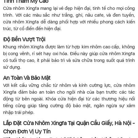
Tính Thẩm Mỹ Cao
Cửa nhôm Xingfa mang lại vẻ đẹp hiện đại, tinh tế cho mọi công
trình. Với các màu sắc như trắng, ghi, nâu cafe, và đen tuyền,
cửa nhôm Xingfa dễ dàng phối hợp với nhiều phong cách kiến
trúc, từ cổ điển đến hiện đại.
Độ Bền Vượt Trội
Khung nhôm Xingfa được làm từ hợp kim nhôm cao cấp, không
bị cong vênh, rỉ sét hay oxi hóa. Điều này giúp cửa nhôm Xingfa
có tuổi thọ cao, ít phải bảo trì và sửa chữa trong suốt quá trình
sử dụng.
An Toàn Và Bảo Mật
Với kết cấu vững chắc từ nhôm và kính cường lực, cửa nhôm
Xingfa đảm bảo an toàn cho ngôi nhà của bạn trước các tác
động từ bên ngoài. Khóa cửa hiện đại từ các thương hiệu nổi
tiếng cũng giúp tăng cường độ bảo mật, ngăn ngừa sự xâm
nhập trái phép.
Lắp Đặt Cửa Nhôm Xingfa Tại Quận Cầu Giấy, Hà Nội -
Chọn Đơn Vị Uy Tín