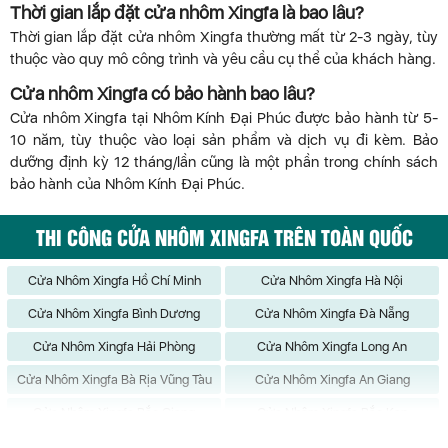
Thời gian lắp đặt cửa nhôm Xingfa là bao lâu?
Thời gian lắp đặt cửa nhôm Xingfa thường mất từ 2-3 ngày, tùy
thuộc vào quy mô công trình và yêu cầu cụ thể của khách hàng.
Cửa nhôm Xingfa có bảo hành bao lâu?
Cửa nhôm Xingfa tại Nhôm Kính Đại Phúc được bảo hành từ 5-
10 năm, tùy thuộc vào loại sản phẩm và dịch vụ đi kèm. Bảo
dưỡng định kỳ 12 tháng/lần cũng là một phần trong chính sách
bảo hành của Nhôm Kính Đại Phúc.
THI CÔNG CỬA NHÔM XINGFA TRÊN TOÀN QUỐC
Cửa Nhôm Xingfa Hồ Chí Minh
Cửa Nhôm Xingfa Hà Nội
Cửa Nhôm Xingfa Bình Dương
Cửa Nhôm Xingfa Đà Nẵng
Cửa Nhôm Xingfa Hải Phòng
Cửa Nhôm Xingfa Long An
Cửa Nhôm Xingfa Bà Rịa Vũng Tàu
Cửa Nhôm Xingfa An Giang
Cửa Nhôm Xingfa Bắc Giang
Cửa Nhôm Xingfa Bắc Kạn
Cửa Nhôm Xingfa Bạc Liêu
Cửa Nhôm Xingfa Bắc Ninh