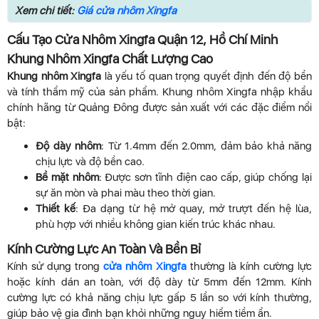
Xem chi tiết:
Giá cửa nhôm Xingfa
Cấu Tạo Cửa Nhôm Xingfa Quận 12, Hồ Chí Minh
Khung Nhôm Xingfa Chất Lượng Cao
Khung nhôm Xingfa
là yếu tố quan trọng quyết định đến độ bền
và tính thẩm mỹ của sản phẩm. Khung nhôm Xingfa nhập khẩu
chính hãng từ Quảng Đông được sản xuất với các đặc điểm nổi
bật:
Độ dày nhôm
: Từ 1.4mm đến 2.0mm, đảm bảo khả năng
chịu lực và độ bền cao.
Bề mặt nhôm
: Được sơn tĩnh điện cao cấp, giúp chống lại
sự ăn mòn và phai màu theo thời gian.
Thiết kế
: Đa dạng từ hệ mở quay, mở trượt đến hệ lùa,
phù hợp với nhiều không gian kiến trúc khác nhau.
Kính Cường Lực An Toàn Và Bền Bỉ
Kính sử dụng trong
cửa nhôm Xingfa
thường là kính cường lực
hoặc kính dán an toàn, với độ dày từ 5mm đến 12mm. Kính
cường lực có khả năng chịu lực gấp 5 lần so với kính thường,
giúp bảo vệ gia đình bạn khỏi những nguy hiểm tiềm ẩn.