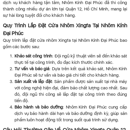
dịch vụ khách hàng tận tâm, Nhôm Kính Đại Phúc đã thi công
thành công nhiều dự án lớn tại Quận 12, Hồ Chí Minh, mang lại
sự hài lòng tuyệt đối cho khách hàng.
Quy Trình Lắp Đặt Cửa Nhôm Xingfa Tại Nhôm Kính
Đại Phúc
Quy trình lắp đặt cửa nhôm Xingfa tại Nhôm Kính Đại Phúc bao
gồm các bước sau:
Khảo sát công trình
: Đội ngũ kỹ thuật viên sẽ đến khảo sát
thực tế tại công trình, đo đạc kích thước chính xác.
Tư vấn và báo giá
: Dựa trên kết quả khảo sát, Nhôm Kính
Đại Phúc sẽ tư vấn và báo giá chi tiết cho khách hàng.
Sản xuất và lắp đặt
: Sản phẩm được sản xuất tại nhà máy
với công nghệ hiện đại, đảm bảo chất lượng cao nhất. Sau
đó, đội ngũ thi công sẽ lắp đặt tại công trình theo đúng
tiến độ.
Bảo hành và bảo dưỡng
: Nhôm Kính Đại Phúc cung cấp
dịch vụ bảo hành dài hạn và bảo dưỡng định kỳ, giúp sản
phẩm luôn hoạt động tốt trong suốt quá trình sử dụng.
Câu Hỏi Thường Gặp Về Cửa Nhôm Xingfa Quận 12,