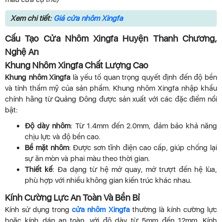
Xem chi tiết:
Giá cửa nhôm Xingfa
Cấu Tạo Cửa Nhôm Xingfa Huyện Thanh Chương,
Nghệ An
Khung Nhôm Xingfa Chất Lượng Cao
Khung nhôm Xingfa
là yếu tố quan trọng quyết định đến độ bền
và tính thẩm mỹ của sản phẩm. Khung nhôm Xingfa nhập khẩu
chính hãng từ Quảng Đông được sản xuất với các đặc điểm nổi
bật:
Độ dày nhôm
: Từ 1.4mm đến 2.0mm, đảm bảo khả năng
chịu lực và độ bền cao.
Bề mặt nhôm
: Được sơn tĩnh điện cao cấp, giúp chống lại
sự ăn mòn và phai màu theo thời gian.
Thiết kế
: Đa dạng từ hệ mở quay, mở trượt đến hệ lùa,
phù hợp với nhiều không gian kiến trúc khác nhau.
Kính Cường Lực An Toàn Và Bền Bỉ
Kính sử dụng trong
cửa nhôm Xingfa
thường là kính cường lực
hoặc kính dán an toàn, với độ dày từ 5mm đến 12mm. Kính