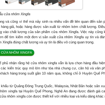
u cửa nhôm Xingfa
động và cũng vì thế mà nảy sinh ra nhiều vấn đề liên quan đến sản
, hàng giả, hoặc hàng được sản xuất từ nhôm kém chất lượng. Điề
g vào chất lượng của sản phẩm cửa nhôm Xingfa. Việc này cũng 
hơn để tìm kiếm một đơn vị sản xuất cửa nhôm Xingfa uy tín và đán
 Xingfa đúng chất lượng và uy tín là điều vô cùng quan trọng.
Á CỬA NHÔM XINGFA
ể phủ nhận rằng hệ cửa nhôm xingfa vẫn là lựa chọn hàng đầu hiệ
đến các kiến trúc quy mô lớn như tòa nhà chung cư, căn hộ và văn p
khách hàng trong suốt gần 10 năm qua, không chỉ ở Huyện Quế P
ập khẩu từ Quảng Đông Trung Quốc, Malaysia, Nhật Bản hoặc sản xuấ
nhôm xingfa tại Huyện Quế Phong, Nghệ An đang được đánh giá c
cửa nhôm xingfa còn được thiết kế với nhiều loại và kiểu dáng khác