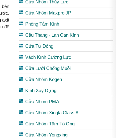
Cửa Nhôm Thủy Lực
g bên
Cửa Nhôm Maxpro.JP
nước.
 axit
Phòng Tắm Kính
ưu để
Cầu Thang - Lan Can Kính
Cửa Tự Động
Vách Kính Cường Lực
Cửa Lưới Chống Muỗi
Cửa Nhôm Kogen
Kính Xây Dựng
Cửa Nhôm PMA
Cửa Nhôm Xingfa Class A
Cửa Nhôm Tấm Tổ Ong
Cửa Nhôm Yongxing