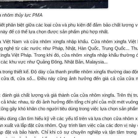
 nhôm thủy lực PMA
iết phân biệt giữa các loại cửa và phụ kiện để đảm bảo chất lượng v
tố này để có thể lựa chọn được sản phẩm phù hợp nhất.
gfa Việt Nam và cửa nhôm xingfa nhập khẩu. Cửa nhôm xingfa Việ
ng nghệ từ các nước như Pháp, Nhật, Hàn Quốc, Trung Quốc... T
ingfa Việt Pháp. Trong khi đó, cửa nhôm xingfa nhập khẩu thường
ừ các khu vực như Quảng Đông, Nhật Bản, Malaysia...
 trong thiết kế. Độ dày của thanh profile nhôm xingfa thường dao độ
cửa đi, cửa sổ... Điều này cũng ảnh hưởng đến giá cả của cửa
c đánh giá chất lượng và giá thành của cửa nhôm xingfa. Trên thị t
giá cả khác nhau, từ đó ảnh hưởng đến tổng chi phí của một mét vuôn
 cũng gây khó khăn cho người tiêu dùng trong việc lựa chọn sản phẩ
tiêu dùng cần tìm hiểu kỹ về các yếu tố trên và lựa chọn cửa nhôm x
sản xuất và lắp đặt cửa nhôm. Quy trình làm việc của các đơn vị này
 lắp đặt và bảo hành. Chỉ khi có sự chuyên nghiệp và tận tâm trong