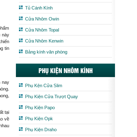
Tủ Cánh Kính
Cửa Nhôm Owin
 phẩm
Cửa Nhôm Topal
u này
Cửa Nhôm Kenwin
khiến
g tin
Bảng kính văn phòng
PHỤ KIỆN NHÔM KÍNH
n nay
Phụ Kện Cửa Slim
hòng.
hong,
Phụ Kiện Cửa Trượt Quay
Phụ Kiện Papo
t tại
Phụ Kiện Opk
ao về
 nhau
Phụ Kiện Draho