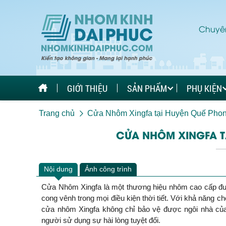
Chuyên
GIỚI THIỆU
SẢN PHẨM
PHỤ KIỆN
Trang chủ
Cửa Nhôm Xingfa tại Huyện Quế Pho
CỬA NHÔM XINGFA T
Nội dung
Ảnh công trình
Cửa Nhôm Xingfa là một thương hiệu nhôm cao cấp được
cong vênh trong mọi điều kiện thời tiết. Với khả năng ch
cửa nhôm Xingfa không chỉ bảo vệ được ngôi nhà củ
người sử dụng sự hài lòng tuyệt đối.