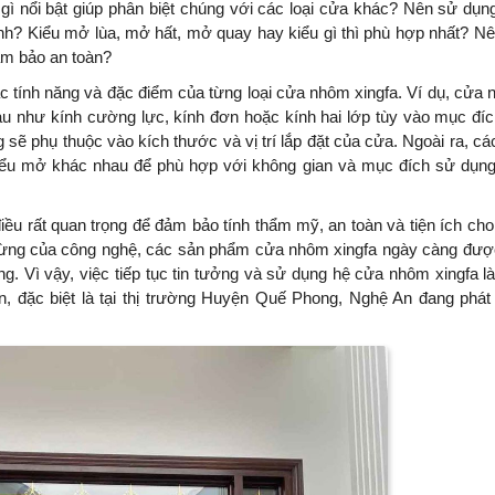
ì nổi bật giúp phân biệt chúng với các loại cửa khác? Nên sử dụng
nh? Kiểu mở lùa, mở hất, mở quay hay kiểu gì thì phù hợp nhất? N
ảm bảo an toàn?
các tính năng và đặc điểm của từng loại cửa nhôm xingfa. Ví dụ, cửa
nhau như kính cường lực, kính đơn hoặc kính hai lớp tùy vào mục đí
ẽ phụ thuộc vào kích thước và vị trí lắp đặt của cửa. Ngoài ra, các
kiểu mở khác nhau để phù hợp với không gian và mục đích sử dụn
iều rất quan trọng để đảm bảo tính thẩm mỹ, an toàn và tiện ích cho
ngừng của công nghệ, các sản phẩm cửa nhôm xingfa ngày càng đượ
. Vì vậy, việc tiếp tục tin tưởng và sử dụng hệ cửa nhôm xingfa l
, đặc biệt là tại thị trường Huyện Quế Phong, Nghệ An đang phát 