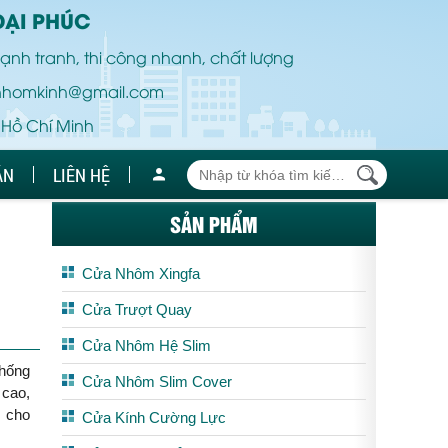
ĐẠI PHÚC
ạnh tranh, thi công nhanh, chất lượng
nhomkinh@gmail.com
 Hồ Chí Minh
ÁN
LIÊN HỆ
SẢN PHẨM
Cửa Nhôm Xingfa
Cửa Trượt Quay
Cửa Nhôm Hệ Slim
chống
Cửa Nhôm Slim Cover
 cao,
o cho
Cửa Kính Cường Lực