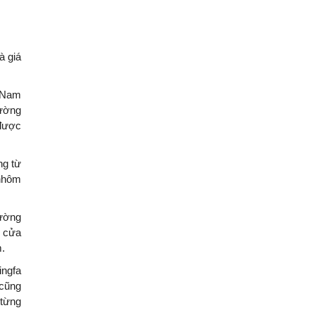
à giá
t Nam
hường
 được
ng từ
 nhôm
rường
g cửa
m.
ingfa
 cũng
 từng