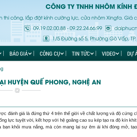
CÔNG TY TNHH NHÔM KÍNH 
 thi công, lắp đặt kính cường lực, cửa nhôm Xingfa. Giá c
09.19.02.00.88
-
09.22.24.66.99
daiphuc
1/5 Đường số 5, Phường Gò Vấp, TP.
BÁO GIÁ
CÔNG CỤ
TIN TỨC
VIDEO
DỰ 
ng
ẠI HUYỆN QUẾ PHONG, NGHỆ AN
 đánh giá là đứng thứ 4 trên thế giới về chất lượng và độ cứng 
ống lực tuyệt vời, kết hợp với hệ goăng cao su kép tạo ra độ kín khít
a bạn khỏi mưa nắng, mà còn mang lại sự êm ái khi đóng mở, tạ