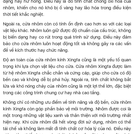
dạng hay hư hỏng. Điều này là do tính chất chống oxi hóa của
nhôm, khiến cho nó khó bị ố vàng hay lão hóa trong điều kiện
thời tiết khắc nghiệt.
Ngoài ra, cửa nhôm còn có tính ổn định cao hơn so với các loại
vật liệu khác. Nhôm luôn giữ được độ chuẩn của cấu trúc, không
bị biến dạng hay co rút trong quá trình sử dụng. Điều này đảm
bảo cho cửa nhôm luôn hoạt động tốt và không gây ra các vấn
đề về kích thước hay chức năng.
Độ an toàn của cửa nhôm kính Xingfa cũng là một yếu tố quan
trọng khi lựa chọn vật liệu cho cửa. Cửa nhôm Xingfa được làm
từ hệ nhôm Xingfa chắc chắn và cứng cáp, giúp cho cửa có độ
bền cao và không dễ bị phá hủy. Ngoài ra, tính chất không bắt
lửa và khó nóng chảy của nhôm cũng là một lợi thế lớn, đặc biệt
trong các công trình chung cư hay nhà cao tầng.
Không chỉ có những ưu điểm về tính năng và độ bền, cửa nhôm
kính Xingfa còn góp phần bảo vệ môi trường. Nhôm được coi là
một trong những vật liệu xanh và thân thiện với môi trường nhất
hiện nay. Khi cửa nhôm đã hết vòng đời sử dụng, nhôm có thể
tái chế và không làm mất đi tính chất cơ hóa lý của nó. Điều này