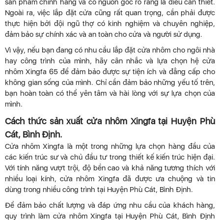
sản phẩm chính hãng và có nguồn gốc rõ ràng là điều cần thiết.
Ngoài ra, việc lắp đặt cửa cũng rất quan trọng, cần phải được
thực hiện bởi đội ngũ thợ có kinh nghiệm và chuyên nghiệp,
đảm bảo sự chính xác và an toàn cho cửa và người sử dụng.
Vì vậy, nếu bạn đang có nhu cầu lắp đặt cửa nhôm cho ngôi nhà
hay công trình của mình, hãy cân nhắc và lựa chọn hệ cửa
nhôm Xingfa 65 để đảm bảo được sự tiện ích và đẳng cấp cho
không gian sống của mình. Chỉ cần đảm bảo những yếu tố trên,
bạn hoàn toàn có thể yên tâm và hài lòng với sự lựa chọn của
mình.
Cách thức sản xuất cửa nhôm Xingfa tại Huyện Phù
Cát, Bình Định
.
Cửa nhôm Xingfa là một trong những lựa chọn hàng đầu của
các kiến trúc sư và chủ đầu tư trong thiết kế kiến trúc hiện đại.
Với tính năng vượt trội, độ bền cao và khả năng tương thích với
nhiều loại kính, cửa nhôm Xingfa đã được ưa chuộng và tin
dùng trong nhiều công trình tại Huyện Phù Cát, Bình Định.
Để đảm bảo chất lượng và đáp ứng nhu cầu của khách hàng,
quy trình làm cửa nhôm Xingfa tại Huyện Phù Cát, Bình Định