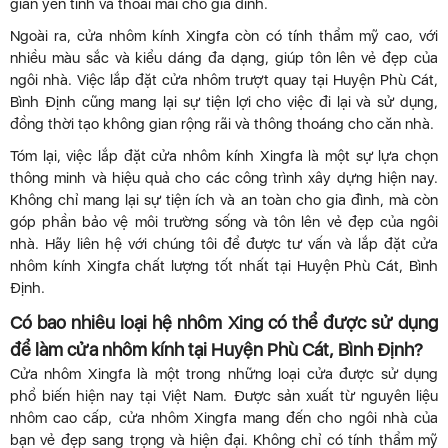
gian yên tĩnh và thoải mái cho gia đình.
Ngoài ra, cửa nhôm kính Xingfa còn có tính thẩm mỹ cao, với
nhiều màu sắc và kiểu dáng đa dạng, giúp tôn lên vẻ đẹp của
ngôi nhà. Việc lắp đặt cửa nhôm trượt quay tại Huyện Phù Cát,
Bình Định cũng mang lại sự tiện lợi cho việc đi lại và sử dụng,
đồng thời tạo không gian rộng rãi và thông thoáng cho căn nhà.
Tóm lại, việc lắp đặt cửa nhôm kính Xingfa là một sự lựa chọn
thông minh và hiệu quả cho các công trình xây dựng hiện nay.
Không chỉ mang lại sự tiện ích và an toàn cho gia đình, mà còn
góp phần bảo vệ môi trường sống và tôn lên vẻ đẹp của ngôi
nhà. Hãy liên hệ với chúng tôi để được tư vấn và lắp đặt cửa
nhôm kính Xingfa chất lượng tốt nhất tại Huyện Phù Cát, Bình
Định.
Có bao nhiêu loại hệ nhôm Xing có thể được sử dụng
để làm cửa nhôm kính tại Huyện Phù Cát, Bình Định?
Cửa nhôm Xingfa là một trong những loại cửa được sử dụng
phổ biến hiện nay tại Việt Nam. Được sản xuất từ nguyên liệu
nhôm cao cấp, cửa nhôm Xingfa mang đến cho ngôi nhà của
bạn vẻ đẹp sang trọng và hiện đại. Không chỉ có tính thẩm mỹ