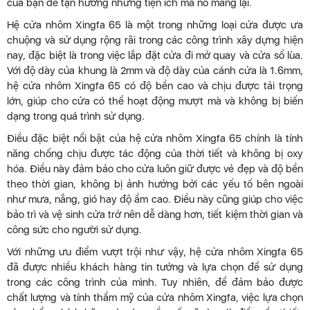
của bạn để tận hưởng những tiện ích mà nó mang lại.
Hệ cửa nhôm Xingfa 65 là một trong những loại cửa được ưa
chuộng và sử dụng rộng rãi trong các công trình xây dựng hiện
nay, đặc biệt là trong việc lắp đặt cửa đi mở quay và cửa sổ lùa.
Với độ dày của khung là 2mm và độ dày của cánh cửa là 1.6mm,
hệ cửa nhôm Xingfa 65 có độ bền cao và chịu được tải trọng
lớn, giúp cho cửa có thể hoạt động mượt mà và không bị biến
dạng trong quá trình sử dụng.
Điều đặc biệt nổi bật của hệ cửa nhôm Xingfa 65 chính là tính
năng chống chịu được tác động của thời tiết và không bị oxy
hóa. Điều này đảm bảo cho cửa luôn giữ được vẻ đẹp và độ bền
theo thời gian, không bị ảnh hưởng bởi các yếu tố bên ngoài
như mưa, nắng, gió hay độ ẩm cao. Điều này cũng giúp cho việc
bảo trì và vệ sinh cửa trở nên dễ dàng hơn, tiết kiệm thời gian và
công sức cho người sử dụng.
Với những ưu điểm vượt trội như vậy, hệ cửa nhôm Xingfa 65
đã được nhiều khách hàng tin tưởng và lựa chọn để sử dụng
trong các công trình của mình. Tuy nhiên, để đảm bảo được
chất lượng và tính thẩm mỹ của cửa nhôm Xingfa, việc lựa chọn