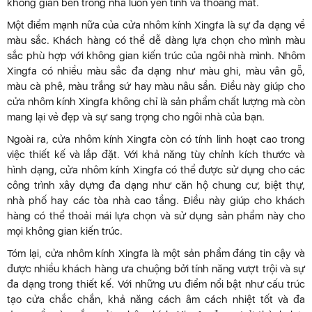
không gian bên trong nhà luôn yên tĩnh và thoáng mát.
Một điểm mạnh nữa của cửa nhôm kính Xingfa là sự đa dạng về
màu sắc. Khách hàng có thể dễ dàng lựa chọn cho mình màu
sắc phù hợp với không gian kiến trúc của ngôi nhà mình. Nhôm
Xingfa có nhiều màu sắc đa dạng như màu ghi, màu vân gỗ,
màu cà phê, màu trắng sứ hay màu nâu sần. Điều này giúp cho
cửa nhôm kính Xingfa không chỉ là sản phẩm chất lượng mà còn
mang lại vẻ đẹp và sự sang trọng cho ngôi nhà của bạn.
Ngoài ra, cửa nhôm kính Xingfa còn có tính linh hoạt cao trong
việc thiết kế và lắp đặt. Với khả năng tùy chỉnh kích thước và
hình dạng, cửa nhôm kính Xingfa có thể được sử dụng cho các
công trình xây dựng đa dạng như căn hộ chung cư, biệt thự,
nhà phố hay các tòa nhà cao tầng. Điều này giúp cho khách
hàng có thể thoải mái lựa chọn và sử dụng sản phẩm này cho
mọi không gian kiến trúc.
Tóm lại, cửa nhôm kính Xingfa là một sản phẩm đáng tin cậy và
được nhiều khách hàng ưa chuộng bởi tính năng vượt trội và sự
đa dạng trong thiết kế. Với những ưu điểm nổi bật như cấu trúc
tạo cửa chắc chắn, khả năng cách âm cách nhiệt tốt và đa