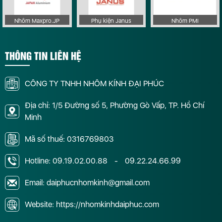
Nhôm Maxpro.JP
Phụ kiện Janus
Nhôm PMI
THÔNG TIN LIÊN HỆ
CÔNG TY TNHH NHÔM KÍNH ĐẠI PHÚC
Địa chỉ: 1/5 Đường số 5, Phường Gò Vấp, TP. Hồ Chí
Minh
Mã số thuế: 0316769803
Hotline:
09.19.02.00.88
-
09.22.24.66.99
Email: daiphucnhomkinh@gmail.com
Website: https://nhomkinhdaiphuc.com