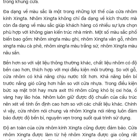
trong khung cửa.
Đa dạng về màu sắc là một trong những lợi thế của cửa nhôm
kính Xingfa. Nhôm Xingfa không chỉ đa dạng về kích thước mà
còn đa dạng về màu sắc giúp khách hàng có nhiều sự lựa chọn
phù hợp với không gian kiến trúc nhà mình. Một số màu sắc phổ
biến bao gồm: Nhôm xingfa màu ghi, nhôm Xingfa vân gỗ, nhôm
xingfa màu cà phê, nhôm xingfa màu trắng sứ, nhôm Xingfa màu
nâu sần.
Bền hơn so với vật liệu thông thường khác, chất liệu nhôm có độ
bền cao hơn, thích hợp với mọi điều kiện môi trường. So với gỗ,
cửa nhôm có khả năng chịu nước tốt hơn. Khả năng bền bỉ
trước nắng gió cũng hơn hẳn so với cửa nhựa. Trong điều kiện
bức xạ mặt trời hay mưa axit thì nhôm cũng khó bị oxi hóa, ố
vàng hay lão hóa. Nhôm luôn giữ được độ chuẩn của cấu trúc
nên xét về tính ổn định cao hơn so với các chất liệu khác. Chính
vì vậy, cửa nhôm nói chung và nhôm Xingfa nói riêng luôn đảm
bảo được độ bền bỉ, nguyên vẹn trong suốt quá trình sử dụng.
Độ an toàn của cửa nhôm kính Xingfa cũng được đảm bảo. Cửa
nhôm Xingfa được làm từ hệ nhôm Xingfa được gia công rất