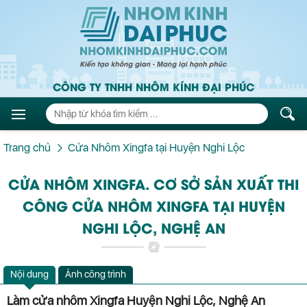
CÔNG TY TNHH NHÔM KÍNH ĐẠI PHÚC
Trang chủ
Cửa Nhôm Xingfa tại Huyện Nghi Lộc
CỬA NHÔM XINGFA. CƠ SỞ SẢN XUẤT THI
CÔNG CỬA NHÔM XINGFA TẠI HUYỆN
NGHI LỘC, NGHỆ AN
Nội dung
Ảnh công trình
Làm cửa nhôm Xingfa Huyện Nghi Lộc, Nghệ An