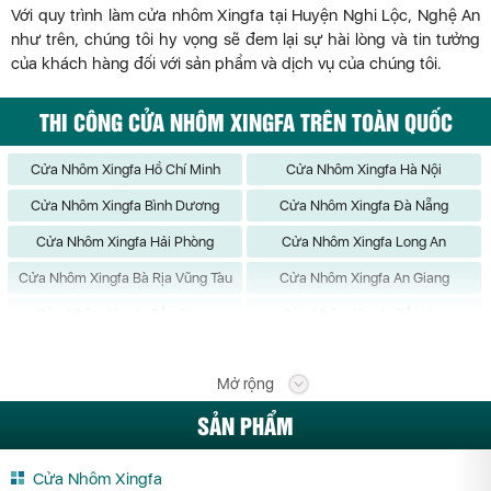
Với quy trình làm cửa nhôm Xingfa tại Huyện Nghi Lộc, Nghệ An
như trên, chúng tôi hy vọng sẽ đem lại sự hài lòng và tin tưởng
của khách hàng đối với sản phẩm và dịch vụ của chúng tôi.
THI CÔNG CỬA NHÔM XINGFA TRÊN TOÀN QUỐC
Cửa Nhôm Xingfa Hồ Chí Minh
Cửa Nhôm Xingfa Hà Nội
Cửa Nhôm Xingfa Bình Dương
Cửa Nhôm Xingfa Đà Nẵng
Cửa Nhôm Xingfa Hải Phòng
Cửa Nhôm Xingfa Long An
Cửa Nhôm Xingfa Bà Rịa Vũng Tàu
Cửa Nhôm Xingfa An Giang
Cửa Nhôm Xingfa Bắc Giang
Cửa Nhôm Xingfa Bắc Kạn
Cửa Nhôm Xingfa Bạc Liêu
Cửa Nhôm Xingfa Bắc Ninh
Mở rộng
Cửa Nhôm Xingfa Bến Tre
Cửa Nhôm Xingfa Bình Định
SẢN PHẨM
Cửa Nhôm Xingfa Bình Phước
Cửa Nhôm Xingfa Bình Thuận
Cửa Nhôm Xingfa Cà Mau
Cửa Nhôm Xingfa Cần Thơ
Cửa Nhôm Xingfa