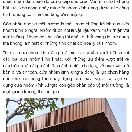
chắc chắn đảm bảo độ cứng cáp cho cửa. Với tính chất không
bắt lửa, khó nóng chảy mà cửa nhôm kính đang được các công
trình chung cư, nhà cao tầng ưa chuộng.
Góp phần bảo vệ môi trường là một trong những lợi ích của cửa
nhôm kính Xingfa. Nhôm được coi là vật liệu xanh, thân thiện với
môi trường. Nhôm có khả năng tái chế khi hết vòng đời sử dụng
mà không làm mất đi những tính chất cơ hóa lý của nhôm.
Tóm lại, cửa nhôm kính Xingfa là một sản phẩm vượt trội so với
các loại cửa nhôm kính khác. Với những ưu điểm vượt trội về
cấu trúc, khả năng cách âm cách nhiệt, đa dạng về màu sắc, độ
bền bỉ và an toàn, cửa nhôm kính Xingfa đang là lựa chọn hàng
đầu cho các công trình xây dựng hiện nay. Ngoài ra, việc sử
dụng cửa nhôm kính Xingfa còn góp phần bảo vệ môi trường, là
một lợi ích không thể bỏ qua.