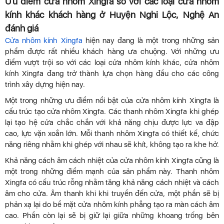
Ưu điểm cửa nhôm Xingfa so với các loại cửa nhôm
kính khác khách hàng ở Huyện Nghi Lộc, Nghệ An
đánh giá
Cửa nhôm kính Xingfa
hiện nay đang là một trong những sản
phẩm được rất nhiều khách hàng ưa chuộng. Với những ưu
điểm vượt trội so với các loại cửa nhôm kính khác, cửa nhôm
kính Xingfa đang trở thành lựa chọn hàng đầu cho các công
trình xây dựng hiện nay.
Một trong những ưu điểm nổi bật của cửa nhôm kính Xingfa là
cấu trúc tạo cửa nhôm Xingfa. Các thanh nhôm Xingfa khi ghép
lại tạo hệ cửa chắc chắn với khả năng chịu được lực va đập
cao, lực vặn xoắn lớn. Mỗi thanh nhôm Xingfa có thiết kế, chức
năng riêng nhằm khi ghép với nhau sẽ khít, không tạo ra khe hở.
Khả năng cách âm cách nhiệt của cửa nhôm kính Xingfa cũng là
một trong những điểm mạnh của sản phẩm này. Thanh nhôm
Xingfa có cấu trúc rỗng nhằm tăng khả năng cách nhiệt và cách
âm cho cửa. Âm thanh khi khi truyền đến cửa, một phần sẽ bị
phản xạ lại do bề mặt cửa nhôm kính phẳng tạo ra màn cách âm
cao. Phần còn lại sẽ bị giữ lại giữa những khoang trống bên