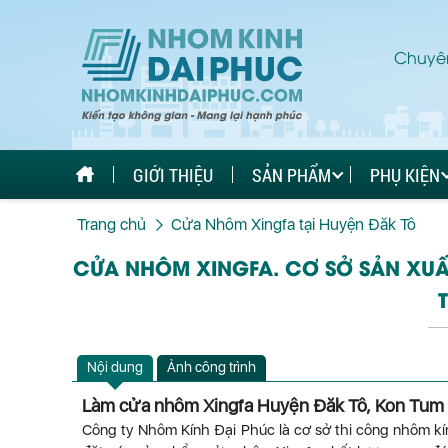
Chuyên
GIỚI THIỆU
SẢN PHẨM
PHỤ KIỆN
Trang chủ
Cửa Nhôm Xingfa tại Huyện Đăk Tô
CỬA NHÔM XINGFA. CƠ SỞ SẢN XUẤ
Nội dung
Ảnh công trình
Làm cửa nhôm Xingfa Huyện Đăk Tô, Kon Tum
Công ty Nhôm Kính Đại Phúc là cơ sở thi công nhôm kí