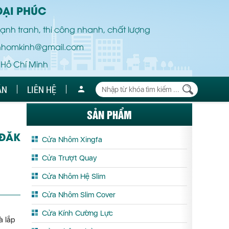
ĐẠI PHÚC
ạnh tranh, thi công nhanh, chất lượng
nhomkinh@gmail.com
 Hồ Chí Minh
ÁN
LIÊN HỆ
SẢN PHẨM
 ĐĂK
Cửa Nhôm Xingfa
Cửa Trượt Quay
Cửa Nhôm Hệ Slim
Cửa Nhôm Slim Cover
Cửa Kính Cường Lực
à lắp