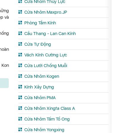
Cửa Nhôm Thủy Lực
những
Cửa Nhôm Maxpro.JP
ẹp và
Phòng Tắm Kính
thống
Cầu Thang - Lan Can Kính
Cửa Tự Động
 hoàn
Vách Kính Cường Lực
, Kon
Cửa Lưới Chống Muỗi
Cửa Nhôm Kogen
Kính Xây Dựng
Cửa Nhôm PMA
Cửa Nhôm Xingfa Class A
Cửa Nhôm Tấm Tổ Ong
Cửa Nhôm Yongxing