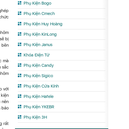
Phụ Kiện Bogo
 ghép
Phụ Kiện Cmech
 chức
Phụ Kiện Huy Hoàng
 nhôm
Phụ Kiện KinLong
sẽ bị
Phụ Kiện Janus
g bên
Khóa Điện Tử
ớc mà
Phụ Kiện Candy
u sắc
 nhôm
Phụ Kiện Sigico
Phụ Kiện Cửa Kính
o với
 kiện
Phụ Kiện Hafele
c nên
Phụ Kiện YKEBR
m bảo
Phụ Kiện 3H
g rất