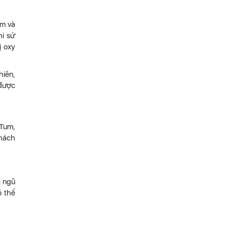
mm và
hi sử
ị oxy
hiên,
 được
 Tum,
khách
i ngũ
ó thể