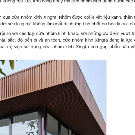
ất không bắt lửa, khó nóng chảy mà cửa nhôm kính đang được các
h của cửa nhôm kính Xingfa. Nhôm được coi là vật liệu xanh, thân 
g đời sử dụng mà không làm mất đi những tính chất cơ hóa lý của n
rội so với các loại cửa nhôm kính khác. Với những ưu điểm vượt tr
àu sắc, độ bền bỉ và an toàn, cửa nhôm kính Xingfa đang là lựa
oài ra, việc sử dụng cửa nhôm kính Xingfa còn góp phần bảo v