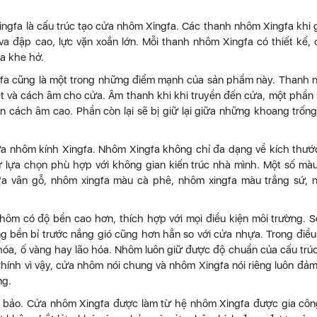
ngfa là cấu trúc tạo cửa nhôm Xingfa. Các thanh nhôm Xingfa khi
va đập cao, lực vặn xoắn lớn. Mỗi thanh nhôm Xingfa có thiết kế,
ra khe hở.
gfa cũng là một trong những điểm mạnh của sản phẩm này. Thanh
t và cách âm cho cửa. Âm thanh khi khi truyền đến cửa, một phần 
 cách âm cao. Phần còn lại sẽ bị giữ lại giữa những khoang trốn
ửa nhôm kính Xingfa. Nhôm Xingfa không chỉ đa dạng về kích thư
 lựa chọn phù hợp với không gian kiến trúc nhà mình. Một số mà
a vân gỗ, nhôm xingfa màu cà phê, nhôm xingfa màu trắng sứ,
nhôm có độ bền cao hơn, thích hợp với mọi điều kiện môi trường. S
 bền bỉ trước nắng gió cũng hơn hẳn so với cửa nhựa. Trong điều
 hóa, ố vàng hay lão hóa. Nhôm luôn giữ được độ chuẩn của cấu trú
 Chính vì vậy, cửa nhôm nói chung và nhôm Xingfa nói riêng luôn đả
ng.
 bảo. Cửa nhôm Xingfa được làm từ hệ nhôm Xingfa được gia côn