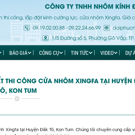
CÔNG TY TNHH NHÔM KÍNH 
 thi công, lắp đặt kính cường lực, cửa nhôm Xingfa. Giá c
09.19.02.00.88
-
09.22.24.66.99
daiphuc
1/5 Đường số 5, Phường Gò Vấp, TP.
BÁO GIÁ
CÔNG CỤ
TIN TỨC
VIDEO
DỰ 
T THI CÔNG CỬA NHÔM XINGFA TẠI HUYỆN
TÔ, KON TUM
nh Xingfa tại Huyện Đăk Tô, Kon Tum. Chúng tôi chuyên cung cấp v