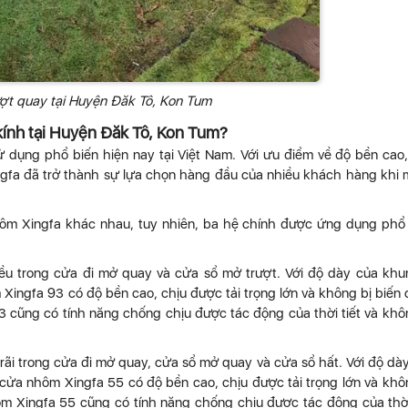
ợt quay tại Huyện Đăk Tô, Kon Tum
ính tại Huyện Đăk Tô, Kon Tum?
dụng phổ biến hiện nay tại Việt Nam. Với ưu điểm về độ bền cao,
ngfa đã trở thành sự lựa chọn hàng đầu của nhiều khách hàng khi
nhôm Xingfa khác nhau, tuy nhiên, ba hệ chính được ứng dụng phổ
ều trong cửa đi mở quay và cửa sổ mở trượt. Với độ dày của khu
ingfa 93 có độ bền cao, chịu được tải trọng lớn và không bị biến
3 cũng có tính năng chống chịu được tác động của thời tiết và khô
rãi trong cửa đi mở quay, cửa sổ mở quay và cửa sổ hất. Với độ dà
ửa nhôm Xingfa 55 có độ bền cao, chịu được tải trọng lớn và khô
ôm Xingfa 55 cũng có tính năng chống chịu được tác động của thời