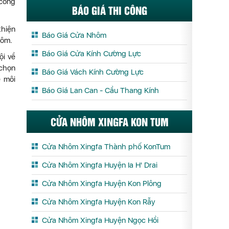
 công
BÁO GIÁ THI CÔNG
thiện
Báo Giá Cửa Nhôm
hôm.
Báo Giá Cửa Kính Cường Lực
ội về
 chọn
Báo Giá Vách Kính Cường Lực
ệ môi
Báo Giá Lan Can - Cầu Thang Kính
CỬA NHÔM XINGFA KON TUM
Cửa Nhôm Xingfa Thành phố KonTum
Cửa Nhôm Xingfa Huyện Ia H' Drai
Cửa Nhôm Xingfa Huyện Kon Plông
Cửa Nhôm Xingfa Huyện Kon Rẫy
Cửa Nhôm Xingfa Huyện Ngọc Hồi