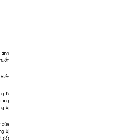
 tính
 muốn
 biến
ng là
 dạng
ng bị
y của
ng bị
 tiết