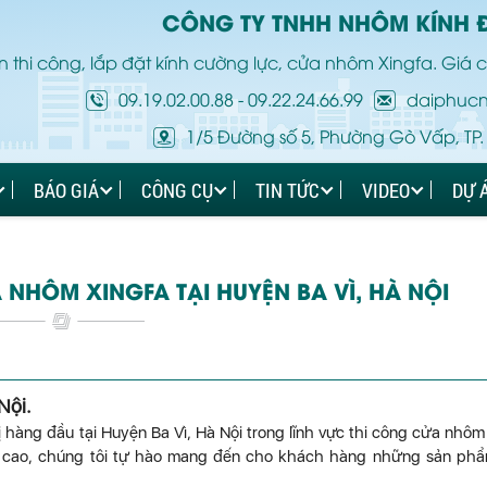
CÔNG TY TNHH NHÔM KÍNH 
 thi công, lắp đặt kính cường lực, cửa nhôm Xingfa. Giá c
09.19.02.00.88
-
09.22.24.66.99
daiphuc
1/5 Đường số 5, Phường Gò Vấp, TP.
BÁO GIÁ
CÔNG CỤ
TIN TỨC
VIDEO
DỰ 
NHÔM XINGFA TẠI HUYỆN BA VÌ, HÀ NỘI
 Nội
.
hàng đầu tại Huyện Ba Vì, Hà Nội trong lĩnh vực thi công cửa nhôm
n cao, chúng tôi tự hào mang đến cho khách hàng những sản ph