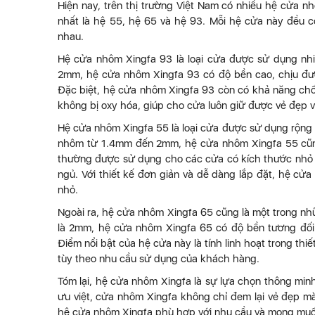
Hiện nay, trên thị trường Việt Nam có nhiều hệ cửa 
nhất là hệ 55, hệ 65 và hệ 93. Mỗi hệ cửa này đều 
nhau.
Hệ cửa nhôm Xingfa 93 là loại cửa được sử dụng nhi
2mm, hệ cửa nhôm Xingfa 93 có độ bền cao, chịu được 
Đặc biệt, hệ cửa nhôm Xingfa 93 còn có khả năng chốn
không bị oxy hóa, giúp cho cửa luôn giữ được vẻ đẹp v
Hệ cửa nhôm Xingfa 55 là loại cửa được sử dụng rộng 
nhôm từ 1.4mm đến 2mm, hệ cửa nhôm Xingfa 55 cũng c
thường được sử dụng cho các cửa có kích thước nhỏ
ngủ. Với thiết kế đơn giản và dễ dàng lắp đặt, hệ cử
nhỏ.
Ngoài ra, hệ cửa nhôm Xingfa 65 cũng là một trong nh
là 2mm, hệ cửa nhôm Xingfa 65 có độ bền tương đối
Điểm nổi bật của hệ cửa này là tính linh hoạt trong thi
tùy theo nhu cầu sử dụng của khách hàng.
Tóm lại, hệ cửa nhôm Xingfa là sự lựa chọn thông min
ưu việt, cửa nhôm Xingfa không chỉ đem lại vẻ đẹp mà
hệ cửa nhôm Xingfa phù hợp với nhu cầu và mong muốn