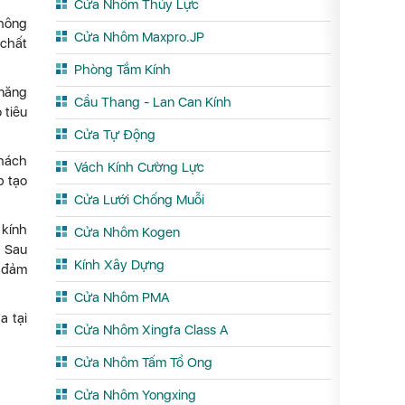
Cửa Nhôm Thủy Lực
không
Cửa Nhôm Maxpro.JP
 chất
Phòng Tắm Kính
 năng
Cầu Thang - Lan Can Kính
 tiêu
Cửa Tự Động
khách
Vách Kính Cường Lực
p tạo
Cửa Lưới Chống Muỗi
 kính
Cửa Nhôm Kogen
. Sau
Kính Xây Dựng
ể đảm
Cửa Nhôm PMA
a tại
Cửa Nhôm Xingfa Class A
Cửa Nhôm Tấm Tổ Ong
Cửa Nhôm Yongxing