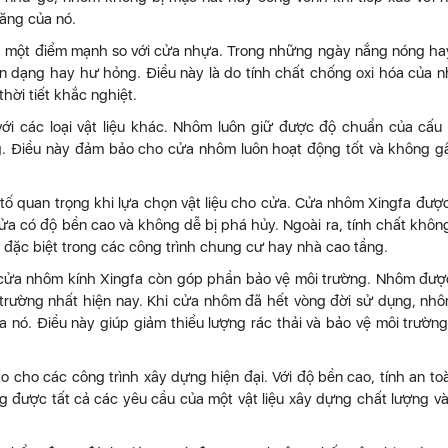
ăng của nó.
à một điểm mạnh so với cửa nhựa. Trong những ngày nắng nóng ha
 dạng hay hư hỏng. Điều này là do tính chất chống oxi hóa của 
hời tiết khắc nghiệt.
ới các loại vật liệu khác. Nhôm luôn giữ được độ chuẩn của cấu 
ng. Điều này đảm bảo cho cửa nhôm luôn hoạt động tốt và không g
tố quan trọng khi lựa chọn vật liệu cho cửa. Cửa nhôm Xingfa đượ
a có độ bền cao và không dễ bị phá hủy. Ngoài ra, tính chất khôn
, đặc biệt trong các công trình chung cư hay nhà cao tầng.
 cửa nhôm kính Xingfa còn góp phần bảo vệ môi trường. Nhôm đượ
ôi trường nhất hiện nay. Khi cửa nhôm đã hết vòng đời sử dụng, nh
ủa nó. Điều này giúp giảm thiểu lượng rác thải và bảo vệ môi trườn
o cho các công trình xây dựng hiện đại. Với độ bền cao, tính an to
 được tất cả các yêu cầu của một vật liệu xây dựng chất lượng v