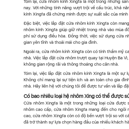
Tóm lại, cửa nhôm kính Xingfa là một trong những sả
nay. Với những tính năng vượt trội về cấu trúc, khả 
kính Xingfa đã chứng minh được sự xuất sắc của mình 
Đặc biệt, việc lắp đặt cửa nhôm kính Xingfa còn mang 
nhôm kính Xingfa giúp giữ nhiệt trong nhà vào mùa đô
phí sử dụng điều hòa. Đồng thời, việc sử dụng cửa nh
gian yên tĩnh và thoải mái cho gia đình.
Ngoài ra, cửa nhôm kính Xingfa còn có tính thẩm mỹ ca
nhà. Việc lắp đặt cửa nhôm trượt quay tại Huyện Ba Vì, H
không gian rộng rãi và thông thoáng cho căn nhà.
Tóm lại, việc lắp đặt cửa nhôm kính Xingfa là một sự
Không chỉ mang lại sự tiện ích và an toàn cho gia đì
nhà. Hãy liên hệ với chúng tôi để được tư vấn và lắp đặ
Có bao nhiêu loại hệ nhôm Xing có thể được sử
Cửa nhôm Xingfa là một trong những loại cửa được s
nhôm cao cấp, cửa nhôm Xingfa mang đến cho ngôi nh
cao, cửa nhôm Xingfa còn có độ bền vượt trội so với c
đã trở thành sự lựa chọn hàng đầu của nhiều khách hà