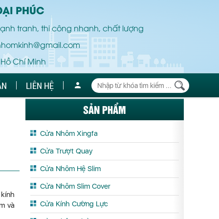
ĐẠI PHÚC
ạnh tranh, thi công nhanh, chất lượng
nhomkinh@gmail.com
 Hồ Chí Minh
ÁN
LIÊN HỆ
SẢN PHẨM
Cửa Nhôm Xingfa
Cửa Trượt Quay
Cửa Nhôm Hệ Slim
Cửa Nhôm Slim Cover
 kính
Cửa Kính Cường Lực
ẩm và