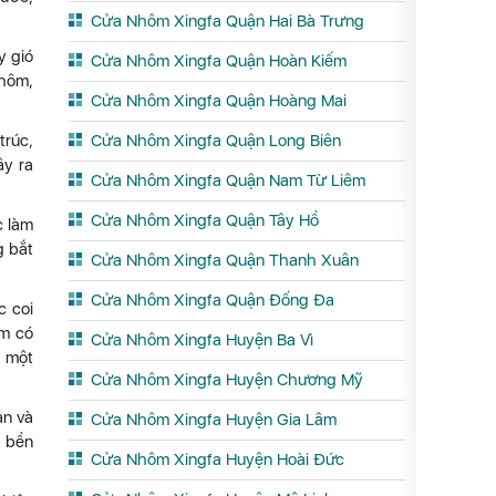
Cửa Nhôm Xingfa Quận Hai Bà Trưng
y gió
Cửa Nhôm Xingfa Quận Hoàn Kiếm
nhôm,
Cửa Nhôm Xingfa Quận Hoàng Mai
trúc,
Cửa Nhôm Xingfa Quận Long Biên
ây ra
Cửa Nhôm Xingfa Quận Nam Từ Liêm
Cửa Nhôm Xingfa Quận Tây Hồ
c làm
g bắt
Cửa Nhôm Xingfa Quận Thanh Xuân
Cửa Nhôm Xingfa Quận Đống Đa
c coi
ôm có
Cửa Nhôm Xingfa Huyện Ba Vì
g một
Cửa Nhôm Xingfa Huyện Chương Mỹ
àn và
Cửa Nhôm Xingfa Huyện Gia Lâm
à bền
Cửa Nhôm Xingfa Huyện Hoài Đức