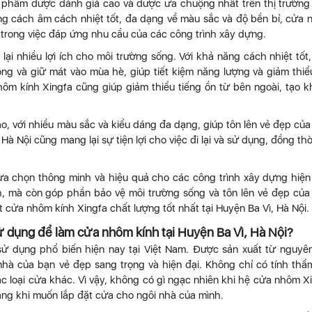
n phẩm được đánh giá cao và được ưa chuộng nhất trên thị trường
năng cách âm cách nhiệt tốt, đa dạng về màu sắc và độ bền bỉ, cửa
trong việc đáp ứng nhu cầu của các công trình xây dựng.
lại nhiều lợi ích cho môi trường sống. Với khả năng cách nhiệt tốt
ng và giữ mát vào mùa hè, giúp tiết kiệm năng lượng và giảm thiể
ôm kính Xingfa cũng giúp giảm thiểu tiếng ồn từ bên ngoài, tạo 
o, với nhiều màu sắc và kiểu dáng đa dạng, giúp tôn lên vẻ đẹp của
à Nội cũng mang lại sự tiện lợi cho việc đi lại và sử dụng, đồng thờ
 lựa chọn thông minh và hiệu quả cho các công trình xây dựng hiện
nh, mà còn góp phần bảo vệ môi trường sống và tôn lên vẻ đẹp của
t cửa nhôm kính Xingfa chất lượng tốt nhất tại Huyện Ba Vì, Hà Nội.
 dụng để làm cửa nhôm kính tại Huyện Ba Vì, Hà Nội?
ử dụng phổ biến hiện nay tại Việt Nam. Được sản xuất từ nguyên
à của bạn vẻ đẹp sang trọng và hiện đại. Không chỉ có tính th
ác loại cửa khác. Vì vậy, không có gì ngạc nhiên khi hệ cửa nhôm X
ng khi muốn lắp đặt cửa cho ngôi nhà của mình.