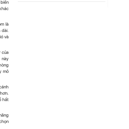
 biến
 khác
ôm là
 dài.
ió và
y của
a này
phòng
uy mô
 cánh
 hơn.
ổ hất
 năng
 chọn