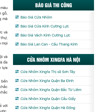
BÁO GIÁ THI CÔNG
h màu
n gỗ,
Báo Giá Cửa Nhôm
ng mà
Báo Giá Cửa Kính Cường Lực
ớc và
Báo Giá Vách Kính Cường Lực
 thự,
o mọi
Báo Giá Lan Can - Cầu Thang Kính
ội và
CỬA NHÔM XINGFA HÀ NỘI
và đa
y lựa
Cửa Nhôm Xingfa Thị xã Sơn Tây
Cửa Nhôm Xingfa Quận Ba Đình
u bền
 khắc
Cửa Nhôm Xingfa Quận Bắc Từ Liêm
 khắc
Cửa Nhôm Xingfa Quận Cầu Giấy
i với
Cửa Nhôm Xingfa Quận Hà Đông
nước,