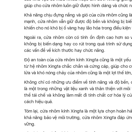
giúp cho cửa nhôm luôn giữ được hình dáng và chức n
Khả năng chịu đựng nắng và gió của cửa nhôm cũng l
mạnh, cửa nhôm vẫn giữ được độ bền và không bị biến
khiến cho nó khó bị ố vàng hay lão hóa trong điều kiện t
Ngoài ra, cửa nhôm còn có tính ổn định cao hơn so v
không bị biến dạng hay co rút trong quá trình sử dụ
các vấn đề về kích thước hay chức năng.
Độ an toàn của cửa nhôm kính Xingfa cũng là một yếu 
từ hệ nhôm Xingfa chắc chắn và cứng cáp, giúp cho cử
lửa và khó nóng chảy của nhôm cũng là một lợi thế lớn
Không chỉ có những ưu điểm về tính năng và độ bền,
là một trong những vật liệu xanh và thân thiện với m
thể tái chế và không làm mất đi tính chất cơ hóa lý c
cách hiệu quả.
Tóm lại, cửa nhôm kính Xingfa là một lựa chọn hoàn hả
khả năng bảo vệ môi trường, cửa nhôm Xingfa đáp ứng
vững.