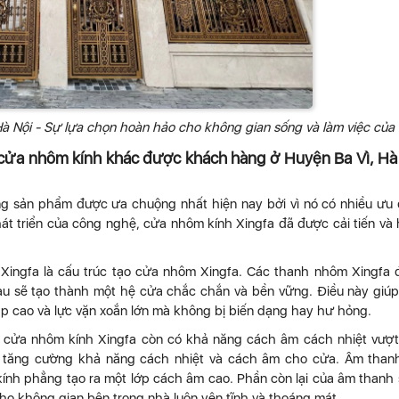
Hà Nội - Sự lựa chọn hoàn hảo cho không gian sống và làm việc của
 cửa nhôm kính khác được khách hàng ở Huyện Ba Vì, Hà
g sản phẩm được ưa chuộng nhất hiện nay bởi vì nó có nhiều ưu
phát triển của công nghệ, cửa nhôm kính Xingfa đã được cải tiến và
Xingfa là cấu trúc tạo cửa nhôm Xingfa. Các thanh nhôm Xingfa
 nhau sẽ tạo thành một hệ cửa chắc chắn và bền vững. Điều này giú
p cao và lực vặn xoắn lớn mà không bị biến dạng hay hư hỏng.
, cửa nhôm kính Xingfa còn có khả năng cách âm cách nhiệt vượt 
p tăng cường khả năng cách nhiệt và cách âm cho cửa. Âm than
kính phẳng tạo ra một lớp cách âm cao. Phần còn lại của âm thanh 
cho không gian bên trong nhà luôn yên tĩnh và thoáng mát.