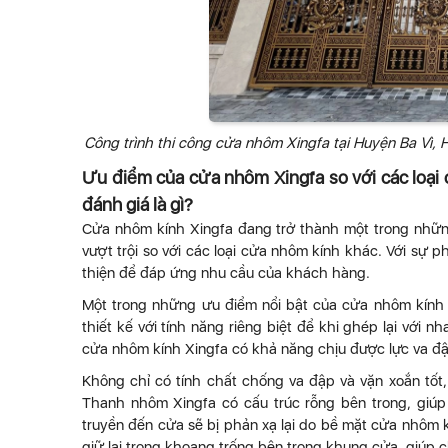
Công trình thi công cửa nhôm Xingfa tại Huyện Ba Vì, 
Ưu điểm của cửa nhôm Xingfa so với các loại
đánh giá là gì?
Cửa nhôm kính Xingfa đang trở thành một trong nhữn
vượt trội so với các loại cửa nhôm kính khác. Với sự 
thiện để đáp ứng nhu cầu của khách hàng.
Một trong những ưu điểm nổi bật của cửa nhôm kính 
thiết kế với tính năng riêng biệt để khi ghép lại với
cửa nhôm kính Xingfa có khả năng chịu được lực va đậ
Không chỉ có tính chất chống va đập và vặn xoắn tốt
Thanh nhôm Xingfa có cấu trúc rỗng bên trong, giú
truyền đến cửa sẽ bị phản xạ lại do bề mặt cửa nhôm 
giữ lại trong khoang trống bên trong khung cửa, giúp 