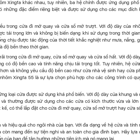
nhôm Xingfa khác nhau, tuy nhiên, ba hệ chính được ứng dụng phổ
có những đặc điểm riêng biệt và được sử dụng cho các mục đích
ều trong cửa đi mở quay và cửa sổ mở trượt. Với độ dày của nh
tải trọng lớn và không bị biến dạng khi sử dụng trong thời gian
g chịu được tác động của thời tiết khắc nghiệt như mưa, nắng, g
à độ bền theo thời gian.
rãi trong cửa đi mở quay, cửa sổ mở quay và cửa sổ hất. Với độ dà
ó độ bền cao và tính năng chịu tải trọng tốt. Tuy nhiên, hệ cử
 hơn và không yêu cầu độ bền cao như cửa nhà vệ sinh hay cửa 
a nhôm Xingfa 55 là sự lựa chọn phù hợp cho các công trình có q
ững loại cửa được sử dụng khá phổ biến. Với độ dày của khung và
 và thường được sử dụng cho các cửa có kích thước vừa và lớn
ết kế, có thể lắp đặt cho cửa đi mở quay, cửa sổ mở trượt hay cửa s
h và hiệu quả cho ngôi nhà của bạn. Với đa dạng về hệ cửa và tính
 còn mang đến sự tiện nghi và an toàn cho gia đình bạn. Hãy lựa
 của bạn để tận hưởng những tiện ích mà nó mang lại.