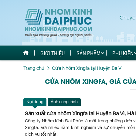
Chuyên
GIỚI THIỆU
SẢN PHẨM
PHỤ KIỆN
Trang chủ
Cửa Nhôm Xingfa tại Huyện Ba Vì
CỬA NHÔM XINGFA, GIÁ CỬA 
Nội dung
Ảnh công trình
Sản xuất cửa nhôm Xingfa tại Huyện Ba Vì, Hà
Công ty Nhôm Kính Đại Phúc là một trong những đơn vị 
Xingfa. Với nhiều năm kinh nghiệm và sự chuyên mô
dịch vụ tốt nhất.