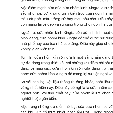
Một điểm mạnh nữa của cửa nhôm kính Xingfa là sự đ
sắc phù hợp với không gian kiến trúc của ngôi nhà 
màu cà phê, màu trắng sứ hay màu nâu sần. Điều này
còn mang lại vẻ đẹp và sự sang trọng cho ngôi nhà của
Ngoài ra, cửa nhôm kính Xingfa còn có tính linh hoạt c
hình dạng, cửa nhôm kính Xingfa có thể được sử dụng
nhà phố hay các tòa nhà cao tầng. Điều này giúp cho 
không gian kiến trúc.
Tóm lại, cửa nhôm kính Xingfa là một sản phẩm đáng t
sự đa dạng trong thiết kế. Với những ưu điểm nổi bật
dạng về màu sắc, cửa nhôm kính Xingfa đang trở thà
chọn cửa nhôm kính Xingfa để mang lại sự tiện nghi và
So với các loại vật liệu thông thường khác, chất liệ
vững nhất hiện nay. Điều này có nghĩa là cửa nhôm sẽ 
nghiệt hơn. Với tính chất này, cửa nhôm là lựa chọn 
nghiệt hoặc gần biển.
Một trong những ưu điểm nổi bật của cửa nhôm so với 
các khu vực có mưa nhiều hoặc ẩm ướt. Không giống 