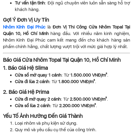
Tư vấn tận tình
: Đội ngũ chuyên viên luôn sẵn sàng hỗ trợ
khách hàng.
Gợi Ý Đơn Vị Uy Tín
Nhôm Kính Đại Phúc
là
Đơn Vị Thi Công Cửa Nhôm Topal Tại
Quận 10, Hồ Chí Minh
hàng đầu. Với nhiều năm kinh nghiệm,
Nhôm Kính Đại Phúc cam kết mang đến cho khách hàng sản
phẩm chính hãng, chất lượng vượt trội với mức giá hợp lý nhất.
Báo Giá Cửa Nhôm Topal Tại Quận 10, Hồ Chí Minh
1. Báo Giá Hệ Slima
Cửa sổ mở quay 1 cánh
: Từ
1.500.000 VNĐ/m²
.
Cửa đi lùa 2 cánh
: Từ
1.800.000 VNĐ/m²
.
2. Báo Giá Hệ Prima
Cửa đi mở quay 2 cánh
: Từ
2.500.000 VNĐ/m²
.
Cửa sổ lùa 2 cánh
: Từ
2.200.000 VNĐ/m²
.
Yếu Tố Ảnh Hưởng Đến Giá Thành
Loại nhôm và phụ kiện sử dụng.
Quy mô và yêu cầu cụ thể của công trình.