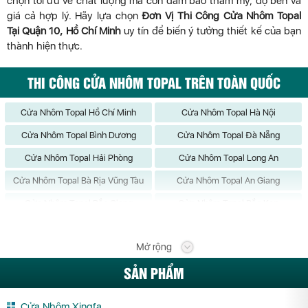
chọn tối ưu về chất lượng mà còn đảm bảo thẩm mỹ, độ bền và
giá cả hợp lý. Hãy lựa chọn
Đơn Vị Thi Công Cửa Nhôm Topal
Tại Quận 10, Hồ Chí Minh
uy tín để biến ý tưởng thiết kế của bạn
thành hiện thực.
THI CÔNG CỬA NHÔM TOPAL TRÊN TOÀN QUỐC
Cửa Nhôm Topal Hồ Chí Minh
Cửa Nhôm Topal Hà Nội
Cửa Nhôm Topal Bình Dương
Cửa Nhôm Topal Đà Nẵng
Cửa Nhôm Topal Hải Phòng
Cửa Nhôm Topal Long An
Cửa Nhôm Topal Bà Rịa Vũng Tàu
Cửa Nhôm Topal An Giang
Cửa Nhôm Topal Bắc Giang
Cửa Nhôm Topal Bắc Kạn
Cửa Nhôm Topal Bạc Liêu
Cửa Nhôm Topal Bắc Ninh
Mở rộng
Cửa Nhôm Topal Bến Tre
Cửa Nhôm Topal Bình Định
SẢN PHẨM
Cửa Nhôm Topal Bình Phước
Cửa Nhôm Topal Bình Thuận
Cửa Nhôm Topal Cà Mau
Cửa Nhôm Topal Cần Thơ
Cửa Nhôm Xingfa