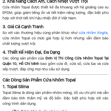
2. Khả Năng Cách Âm, Cách Nhiệt Vượt Trội
Cửa nhôm Topal được thiết kế đa khoang với hệ gioăng cao su
EPDM, giúp giảm tiếng ồn và tiết kiệm năng lượng, đặc biệt phù
hợp với thời tiết khí hậu nhiệt đới ở Việt Nam.
3. Giá Cả Cạnh Tranh
So với các thương hiệu cùng phân khúc như
cửa nhôm Xingfa
,
cửa nhôm Topal có mức giá hợp lý hơn nhưng vẫn đảm bảo
chất lượng vượt trội.
4. Thiết Kế Hiện Đại, Đa Dạng
Các dòng sản phẩm của
Đơn Vị Thi Công Cửa Nhôm Topal Tại
Quận 10, Hồ Chí Minh
bao gồm cửa đi, cửa sổ, cửa lùa và cửa
xếp trượt, đáp ứng mọi nhu cầu sử dụng.
Các Dòng Sản Phẩm Cửa Nhôm Topal
1. Topal Slima
Topal Slima là dòng sản phẩm nhôm mỏng, tối ưu chi phí mà vẫn
đảm bảo tính thẩm mỹ và độ bền. Đặc biệt phù hợp với các
công trình dân dụng.