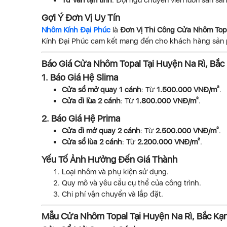
Tư vấn tận tình
: Đội ngũ chuyên viên luôn sẵn sà
Gợi Ý Đơn Vị Uy Tín
Nhôm Kính Đại Phúc
là
Đơn Vị Thi Công Cửa Nhôm Topa
Kính Đại Phúc cam kết mang đến cho khách hàng sản ph
Báo Giá Cửa Nhôm Topal Tại Huyện Na Rì, Bắc
1. Báo Giá Hệ Slima
Cửa sổ mở quay 1 cánh
: Từ
1.500.000 VNĐ/m²
.
Cửa đi lùa 2 cánh
: Từ
1.800.000 VNĐ/m²
.
2. Báo Giá Hệ Prima
Cửa đi mở quay 2 cánh
: Từ
2.500.000 VNĐ/m²
.
Cửa sổ lùa 2 cánh
: Từ
2.200.000 VNĐ/m²
.
Yếu Tố Ảnh Hưởng Đến Giá Thành
Loại nhôm và phụ kiện sử dụng.
Quy mô và yêu cầu cụ thể của công trình.
Chi phí vận chuyển và lắp đặt.
Mẫu Cửa Nhôm Topal Tại Huyện Na Rì, Bắc Kạ