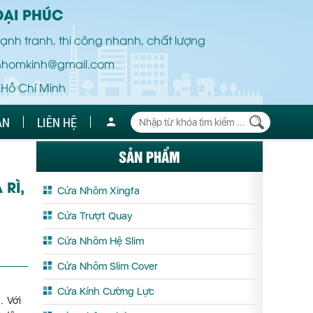
ĐẠI PHÚC
ạnh tranh, thi công nhanh, chất lượng
nhomkinh@gmail.com
 Hồ Chí Minh
ÁN
LIÊN HỆ
SẢN PHẨM
RÌ,
Cửa Nhôm Xingfa
Cửa Trượt Quay
Cửa Nhôm Hệ Slim
Cửa Nhôm Slim Cover
Cửa Kính Cường Lực
. Với