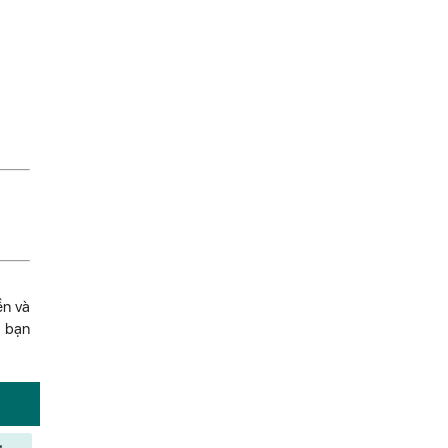
ền và
a bạn
g