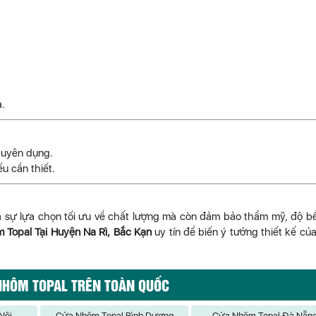
a.
huyên dụng.
ếu cần thiết.
à sự lựa chọn tối ưu về chất lượng mà còn đảm bảo thẩm mỹ, độ b
 Topal Tại Huyện Na Rì, Bắc Kạn
uy tín để biến ý tưởng thiết kế củ
NHÔM TOPAL TRÊN TOÀN QUỐC
Nội
Cửa Nhôm Topal Bình Dương
Cửa Nhôm Topal Đà Nẵn