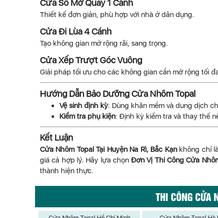
Cửa Sổ Mở Quay 1 Cánh
Thiết kế đơn giản, phù hợp với nhà ở dân dụng.
Cửa Đi Lùa 4 Cánh
Tạo không gian mở rộng rãi, sang trọng.
Cửa Xếp Trượt Góc Vuông
Giải pháp tối ưu cho các không gian cần mở rộng tối đ
Hướng Dẫn Bảo Dưỡng Cửa Nhôm Topal
Vệ sinh định kỳ
: Dùng khăn mềm và dung dịch c
Kiểm tra phụ kiện
: Định kỳ kiểm tra và thay thế n
Kết Luận
Cửa Nhôm Topal Tại Huyện Na Rì, Bắc Kạn
không chỉ l
giá cả hợp lý. Hãy lựa chọn
Đơn Vị Thi Công Cửa Nhôm
thành hiện thực.
THI CÔNG CỬA 
Cửa Nhôm Topal Hồ Chí Minh
Cửa Nhôm Topal Hà 