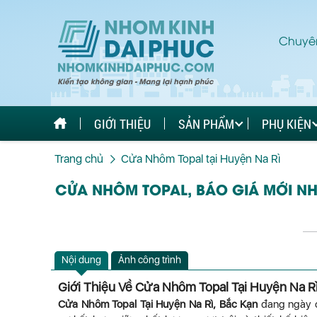
Chuyên
GIỚI THIỆU
SẢN PHẨM
PHỤ KIỆN
Trang chủ
Cửa Nhôm Topal tại Huyện Na Rì
CỬA NHÔM TOPAL, BÁO GIÁ MỚI NHẤT
Nội dung
Ảnh công trình
Giới Thiệu Về Cửa Nhôm Topal Tại Huyện Na Rì
Cửa Nhôm Topal Tại Huyện Na Rì, Bắc Kạn
đang ngày c