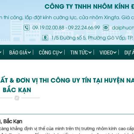
CÔNG TY TNHH NHÔM KÍNH 
 thi công, lắp đặt kính cường lực, cửa nhôm Xingfa. Giá c
09.19.02.00.88
-
09.22.24.66.99
daiphuc
1/5 Đường số 5, Phường Gò Vấp, TP.
BÁO GIÁ
CÔNG CỤ
TIN TỨC
VIDEO
DỰ 
 & ĐƠN VỊ THI CÔNG UY TÍN TẠI HUYỆN NA 
BẮC KẠN
, Bắc Kạn
àng khẳng định vị thế của mình trên thị trường nhôm kính cao cấp