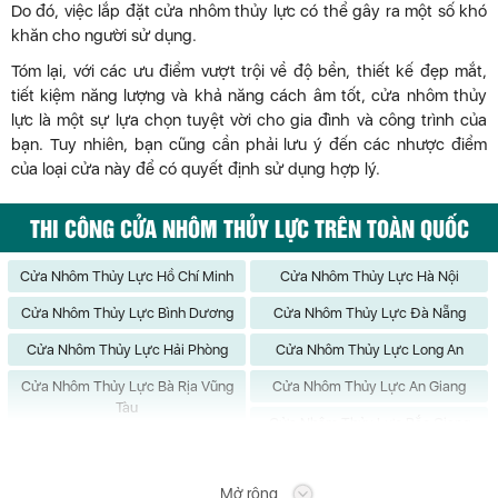
Do đó, việc lắp đặt cửa nhôm thủy lực có thể gây ra một số khó
khăn cho người sử dụng.
Tóm lại, với các ưu điểm vượt trội về độ bền, thiết kế đẹp mắt,
tiết kiệm năng lượng và khả năng cách âm tốt, cửa nhôm thủy
lực là một sự lựa chọn tuyệt vời cho gia đình và công trình của
bạn. Tuy nhiên, bạn cũng cần phải lưu ý đến các nhược điểm
của loại cửa này để có quyết định sử dụng hợp lý.
THI CÔNG CỬA NHÔM THỦY LỰC TRÊN TOÀN QUỐC
Cửa Nhôm Thủy Lực Hồ Chí Minh
Cửa Nhôm Thủy Lực Hà Nội
Cửa Nhôm Thủy Lực Bình Dương
Cửa Nhôm Thủy Lực Đà Nẵng
Cửa Nhôm Thủy Lực Hải Phòng
Cửa Nhôm Thủy Lực Long An
Cửa Nhôm Thủy Lực Bà Rịa Vũng
Cửa Nhôm Thủy Lực An Giang
Tàu
Cửa Nhôm Thủy Lực Bắc Giang
Cửa Nhôm Thủy Lực Bắc Kạn
Cửa Nhôm Thủy Lực Bạc Liêu
Mở rộng
Cửa Nhôm Thủy Lực Bắc Ninh
Cửa Nhôm Thủy Lực Bến Tre