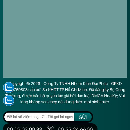
Copyright © 2026 - Công Ty TNHH Nhôm Kính Đại Phúc - GPKD
0316769803 cấp bởi Sở KHDT TP.Hồ Chí Minh. Đã đăng ký Bộ Công
Thương, được bảo hộ quyền tác giả bởi đạo luật DMCA Hoa Kỳ; Vui
lòng không sao chép nội dung dưới mọi hình thức.
GỬI
09.19.02.00.88
09.22.24.66.99