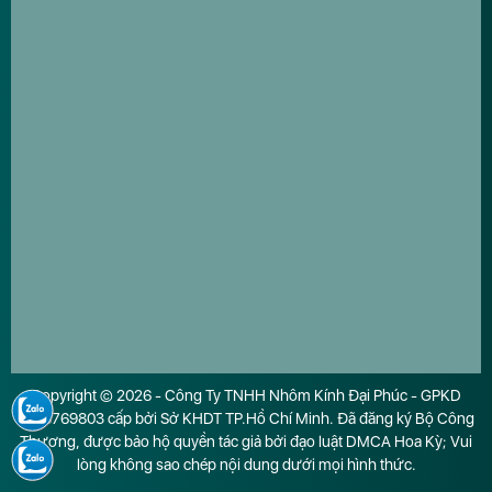
Copyright © 2026 - Công Ty TNHH Nhôm Kính Đại Phúc - GPKD
0316769803 cấp bởi Sở KHDT TP.Hồ Chí Minh. Đã đăng ký Bộ Công
Thương, được bảo hộ quyền tác giả bởi đạo luật DMCA Hoa Kỳ; Vui
lòng không sao chép nội dung dưới mọi hình thức.