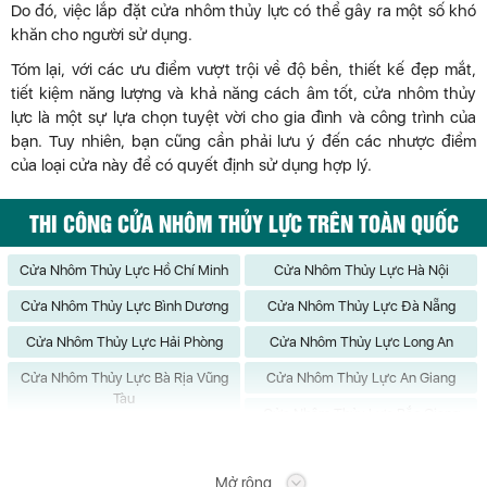
Do đó, việc lắp đặt cửa nhôm thủy lực có thể gây ra một số khó
khăn cho người sử dụng.
Tóm lại, với các ưu điểm vượt trội về độ bền, thiết kế đẹp mắt,
tiết kiệm năng lượng và khả năng cách âm tốt, cửa nhôm thủy
lực là một sự lựa chọn tuyệt vời cho gia đình và công trình của
bạn. Tuy nhiên, bạn cũng cần phải lưu ý đến các nhược điểm
của loại cửa này để có quyết định sử dụng hợp lý.
THI CÔNG CỬA NHÔM THỦY LỰC TRÊN TOÀN QUỐC
Cửa Nhôm Thủy Lực Hồ Chí Minh
Cửa Nhôm Thủy Lực Hà Nội
Cửa Nhôm Thủy Lực Bình Dương
Cửa Nhôm Thủy Lực Đà Nẵng
Cửa Nhôm Thủy Lực Hải Phòng
Cửa Nhôm Thủy Lực Long An
Cửa Nhôm Thủy Lực Bà Rịa Vũng
Cửa Nhôm Thủy Lực An Giang
Tàu
Cửa Nhôm Thủy Lực Bắc Giang
Cửa Nhôm Thủy Lực Bắc Kạn
Cửa Nhôm Thủy Lực Bạc Liêu
Mở rộng
Cửa Nhôm Thủy Lực Bắc Ninh
Cửa Nhôm Thủy Lực Bến Tre