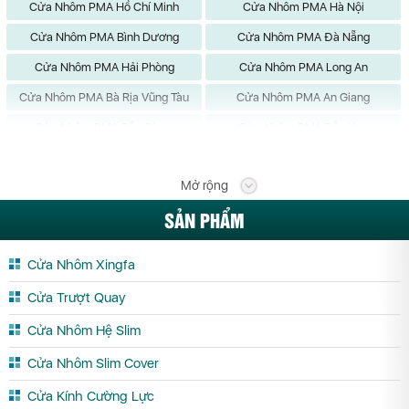
Cửa Nhôm PMA Hồ Chí Minh
Cửa Nhôm PMA Hà Nội
Cửa Nhôm PMA Bình Dương
Cửa Nhôm PMA Đà Nẵng
Cửa Nhôm PMA Hải Phòng
Cửa Nhôm PMA Long An
Cửa Nhôm PMA Bà Rịa Vũng Tàu
Cửa Nhôm PMA An Giang
Cửa Nhôm PMA Bắc Giang
Cửa Nhôm PMA Bắc Kạn
Cửa Nhôm PMA Bạc Liêu
Cửa Nhôm PMA Bắc Ninh
Mở rộng
Cửa Nhôm PMA Bến Tre
Cửa Nhôm PMA Bình Định
SẢN PHẨM
Cửa Nhôm PMA Bình Phước
Cửa Nhôm PMA Bình Thuận
Cửa Nhôm PMA Cà Mau
Cửa Nhôm PMA Cần Thơ
Cửa Nhôm Xingfa
Cửa Nhôm PMA Cao Bằng
Cửa Nhôm PMA Đắk Lắk
Cửa Trượt Quay
Cửa Nhôm PMA Đắk Nông
Cửa Nhôm PMA Điện Biên
Cửa Nhôm Hệ Slim
Cửa Nhôm PMA Đồng Nai
Cửa Nhôm PMA Đồng Tháp
Cửa Nhôm Slim Cover
Cửa Nhôm PMA Gia Lai
Cửa Nhôm PMA Hà Giang
Cửa Kính Cường Lực
Cửa Nhôm PMA Hà Nam
Cửa Nhôm PMA Hà Tĩnh