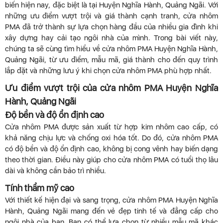
biến hiện nay, đặc biệt là tại Huyện Nghĩa Hành, Quảng Ngãi. Với
những ưu điểm vượt trội và giá thành cạnh tranh, cửa nhôm
PMA đã trở thành sự lựa chọn hàng đầu của nhiều gia đình khi
xây dựng hay cải tạo ngôi nhà của mình. Trong bài viết này,
chúng ta sẽ cùng tìm hiểu về cửa nhôm PMA Huyện Nghĩa Hành,
Quảng Ngãi, từ ưu điểm, mẫu mã, giá thành cho đến quy trình
lắp đặt và những lưu ý khi chọn cửa nhôm PMA phù hợp nhất.
Ưu điểm vượt trội của cửa nhôm PMA Huyện Nghĩa
Hành, Quảng Ngãi
Độ bền và độ ổn định cao
Cửa nhôm PMA được sản xuất từ hợp kim nhôm cao cấp, có
khả năng chịu lực và chống oxi hóa tốt. Do đó, cửa nhôm PMA
có độ bền và độ ổn định cao, không bị cong vênh hay biến dạng
theo thời gian. Điều này giúp cho cửa nhôm PMA có tuổi thọ lâu
dài và không cần bảo trì nhiều.
Tính thẩm mỹ cao
Với thiết kế hiện đại và sang trọng, cửa nhôm PMA Huyện Nghĩa
Hành, Quảng Ngãi mang đến vẻ đẹp tinh tế và đẳng cấp cho
ngôi nhà của bạn. Bạn có thể lựa chọn từ nhiều mẫu mã khác