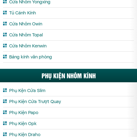
Cửa Nhôm PMA Thái Nguyên
Cửa Nhôm PMA Thanh Hóa
Cửa Nhôm Yongxing
Cửa Nhôm PMA Thừa Thiên Huế
Cửa Nhôm PMA Tiền Giang
Tủ Cánh Kính
Cửa Nhôm PMA Trà Vinh
Cửa Nhôm PMA Tuyên Quang
Cửa Nhôm Owin
Cửa Nhôm PMA Vĩnh Long
Cửa Nhôm PMA Vĩnh Phúc
Cửa Nhôm Topal
Cửa Nhôm PMA Yên Bái
Cửa Nhôm Kenwin
Bảng kính văn phòng
PHỤ KIỆN NHÔM KÍNH
Phụ Kện Cửa Slim
Phụ Kiện Cửa Trượt Quay
Phụ Kiện Papo
Phụ Kiện Opk
Phụ Kiện Draho