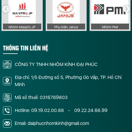
Nhôm Maxpro.JP
Phụ kiện Janus
Nhôm PMI
THÔNG TIN LIÊN HỆ
CÔNG TY TNHH NHÔM KÍNH ĐẠI PHÚC
Địa chỉ: 1/5 Đường số 5, Phường Gò Vấp, TP. Hồ Chí
Minh
Mã số thuế: 0316769803
Hotline:
09.19.02.00.88
-
09.22.24.66.99
Email: daiphucnhomkinh@gmail.com