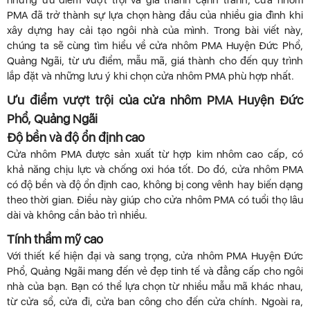
những ưu điểm vượt trội và giá thành cạnh tranh, cửa nhôm
PMA đã trở thành sự lựa chọn hàng đầu của nhiều gia đình khi
xây dựng hay cải tạo ngôi nhà của mình. Trong bài viết này,
chúng ta sẽ cùng tìm hiểu về cửa nhôm PMA Huyện Đức Phổ,
Quảng Ngãi, từ ưu điểm, mẫu mã, giá thành cho đến quy trình
lắp đặt và những lưu ý khi chọn cửa nhôm PMA phù hợp nhất.
Ưu điểm vượt trội của cửa nhôm PMA Huyện Đức
Phổ, Quảng Ngãi
Độ bền và độ ổn định cao
Cửa nhôm PMA được sản xuất từ hợp kim nhôm cao cấp, có
khả năng chịu lực và chống oxi hóa tốt. Do đó, cửa nhôm PMA
có độ bền và độ ổn định cao, không bị cong vênh hay biến dạng
theo thời gian. Điều này giúp cho cửa nhôm PMA có tuổi thọ lâu
dài và không cần bảo trì nhiều.
Tính thẩm mỹ cao
Với thiết kế hiện đại và sang trọng, cửa nhôm PMA Huyện Đức
Phổ, Quảng Ngãi mang đến vẻ đẹp tinh tế và đẳng cấp cho ngôi
nhà của bạn. Bạn có thể lựa chọn từ nhiều mẫu mã khác nhau,
từ cửa sổ, cửa đi, cửa ban công cho đến cửa chính. Ngoài ra,