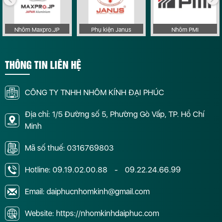
Nhôm Maxpro.JP
Phụ kiện Janus
Nhôm PMI
THÔNG TIN LIÊN HỆ
CÔNG TY TNHH NHÔM KÍNH ĐẠI PHÚC
Địa chỉ: 1/5 Đường số 5, Phường Gò Vấp, TP. Hồ Chí
Minh
Mã số thuế: 0316769803
Hotline:
09.19.02.00.88
-
09.22.24.66.99
Email: daiphucnhomkinh@gmail.com
Website: https://nhomkinhdaiphuc.com