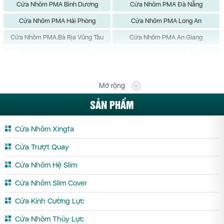
Cửa Nhôm PMA Bình Dương
Cửa Nhôm PMA Đà Nẵng
Cửa Nhôm PMA Hải Phòng
Cửa Nhôm PMA Long An
Cửa Nhôm PMA Bà Rịa Vũng Tàu
Cửa Nhôm PMA An Giang
Cửa Nhôm PMA Bắc Giang
Cửa Nhôm PMA Bắc Kạn
Cửa Nhôm PMA Bạc Liêu
Cửa Nhôm PMA Bắc Ninh
Mở rộng
Cửa Nhôm PMA Bến Tre
Cửa Nhôm PMA Bình Định
SẢN PHẨM
Cửa Nhôm PMA Bình Phước
Cửa Nhôm PMA Bình Thuận
Cửa Nhôm PMA Cà Mau
Cửa Nhôm PMA Cần Thơ
Cửa Nhôm Xingfa
Cửa Nhôm PMA Cao Bằng
Cửa Nhôm PMA Đắk Lắk
Cửa Trượt Quay
Cửa Nhôm PMA Đắk Nông
Cửa Nhôm PMA Điện Biên
Cửa Nhôm Hệ Slim
Cửa Nhôm PMA Đồng Nai
Cửa Nhôm PMA Đồng Tháp
Cửa Nhôm Slim Cover
Cửa Nhôm PMA Gia Lai
Cửa Nhôm PMA Hà Giang
Cửa Kính Cường Lực
Cửa Nhôm PMA Hà Nam
Cửa Nhôm PMA Hà Tĩnh
Cửa Nhôm Thủy Lực
Cửa Nhôm PMA Hải Dương
Cửa Nhôm PMA Hậu Giang