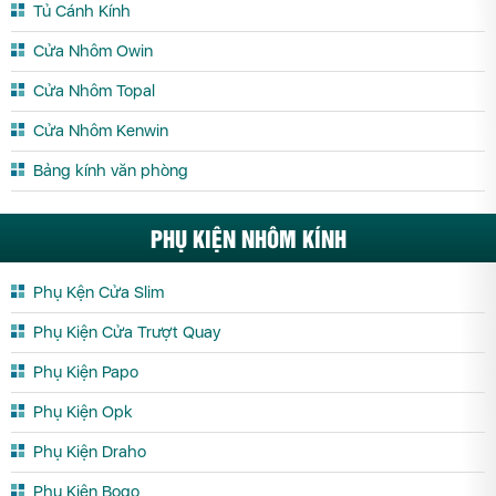
Cửa Nhôm PMA Thừa Thiên Huế
Cửa Nhôm PMA Tiền Giang
Tủ Cánh Kính
Cửa Nhôm PMA Trà Vinh
Cửa Nhôm PMA Tuyên Quang
Cửa Nhôm Owin
Cửa Nhôm PMA Vĩnh Long
Cửa Nhôm PMA Vĩnh Phúc
Cửa Nhôm Topal
Cửa Nhôm PMA Yên Bái
Cửa Nhôm Kenwin
Bảng kính văn phòng
PHỤ KIỆN NHÔM KÍNH
Phụ Kện Cửa Slim
Phụ Kiện Cửa Trượt Quay
Phụ Kiện Papo
Phụ Kiện Opk
Phụ Kiện Draho
Phụ Kiện Bogo