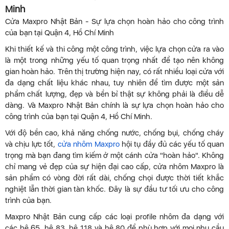
Minh
Cửa Maxpro Nhật Bản - Sự lựa chọn hoàn hảo cho công trình
của bạn tại Quận 4, Hồ Chí Minh
Khi thiết kế và thi công một công trình, việc lựa chọn cửa ra vào
là một trong những yếu tố quan trọng nhất để tạo nên không
gian hoàn hảo. Trên thị trường hiện nay, có rất nhiều loại cửa với
đa dạng chất liệu khác nhau, tuy nhiên để tìm được một sản
phẩm chất lượng, đẹp và bền bỉ thật sự không phải là điều dễ
dàng. Và Maxpro Nhật Bản chính là sự lựa chọn hoàn hảo cho
công trình của bạn tại Quận 4, Hồ Chí Minh.
Với độ bền cao, khả năng chống nước, chống bụi, chống cháy
và chịu lực tốt,
cửa nhôm Maxpro
hội tụ đầy đủ các yếu tố quan
trọng mà bạn đang tìm kiếm ở một cánh cửa "hoàn hảo". Không
chỉ mang vẻ đẹp của sự hiện đại cao cấp, cửa nhôm Maxpro là
sản phẩm có vòng đời rất dài, chống chọi được thời tiết khắc
nghiệt lẫn thời gian tàn khốc. Đây là sự đầu tư tối ưu cho công
trình của bạn.
Maxpro Nhật Bản cung cấp các loại profile nhôm đa dạng với
các hệ 65, hệ 83, hệ 118 và hệ 80 để phù hợp với mọi nhu cầu