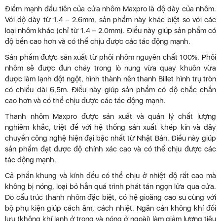
Điểm mạnh đầu tiên của cửa nhôm Maxpro là độ dày của nhôm.
Với độ dày từ 1.4 – 2.6mm, sản phẩm này khác biệt so với các
loại nhôm khác (chỉ từ 1.4 – 2.0mm). Điều này giúp sản phẩm có
độ bền cao hơn và có thể chịu được các tác động mạnh.
Sản phẩm được sản xuất từ phôi nhôm nguyên chất 100%. Phôi
nhôm sẽ được đun chảy trong lò nung vừa quay khuôn vừa
được làm lạnh đột ngột, hình thành nên thanh Billet hình trụ tròn
có chiều dài 6,5m. Điều này giúp sản phẩm có độ chắc chắn
cao hơn và có thể chịu được các tác động mạnh.
Thanh nhôm Maxpro được sản xuất và quản lý chất lượng
nghiêm khắc, triệt để với hệ thống sản xuất khép kín và dây
chuyền công nghệ hiện đại bậc nhất từ Nhật Bản. Điều này giúp
sản phẩm đạt được độ chính xác cao và có thể chịu được các
tác động mạnh.
Cả phần khung và kính đều có thể chịu ở nhiệt độ rất cao mà
không bị nóng, loại bỏ hẳn quá trình phát tán ngọn lửa qua cửa.
Do cấu trúc thanh nhôm đặc biệt, có hệ gioăng cao su cùng với
bộ phụ kiện giúp cách âm, cách nhiệt. Ngăn cản không khí đối
lưu (không khí lạnh ở trong và nóng ở ngoài) làm giảm lượng tiêu