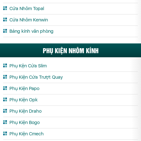
Cửa Nhôm Maxpro.JP Tiền Giang
Cửa Nhôm Maxpro.JP Trà Vinh
Cửa Nhôm Topal
Cửa Nhôm Maxpro.JP Tuyên Quang
Cửa Nhôm Maxpro.JP Vĩnh Long
Cửa Nhôm Kenwin
Cửa Nhôm Maxpro.JP Vĩnh Phúc
Cửa Nhôm Maxpro.JP Yên Bái
Bảng kính văn phòng
PHỤ KIỆN NHÔM KÍNH
Phụ Kện Cửa Slim
Phụ Kiện Cửa Trượt Quay
Phụ Kiện Papo
Phụ Kiện Opk
Phụ Kiện Draho
Phụ Kiện Bogo
Phụ Kiện Cmech