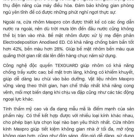
thụ điện năng của máy điều hòa. Đảm bảo không gian phòng
ngủ yên tĩnh để có được những phút nghỉ ngơi thực sự.
Ngoài ra, cửa nhôm Maxpro còn được thiết kế có các ống dẫn
nước ra ngoài, nên dù trời mưa lớn đến đâu nước cũng không
thể bị tràn vào nhà. Bề mặt nhôm được xử lý mạ điện phân
Electrodeposition Anodised ED. Có khả năng chống bám bẩn tốt
hơn 42%, bền màu hơn 28%. Giúp bề mặt nhôm bền màu qua
quãng thời gian rất dài lên đến hàng chục năm sử dụng.
Công nghệ độc quyền TEXGUARD giúp nhôm có khả năng
chống trầy xước cao; bề mặt trơn láng, không có khiếm khuyết,
giúp dễ dàng lau chùi vào bảo dưỡng. Vật liệu nhôm Maxpro
vững vàng theo thời gian, hạn chế thấp nhất khả năng cong
vênh, mối mọt biến dạng khi chịu va đập cũng như các tác động
ngoại lực khác.
Tính thẩm mỹ cao và đa dạng mẫu mã là điểm mạnh của sản
phẩm này. Có thể kết hợp được với nhiều loại kính khác nhau,
cho phép bạn lựa chọn loại nào bạn yêu thích nhất. Cửa nhôm
kính Maxpro giúp tiết kiệm không gian nhà ở tối đa, mở rộng
không gian hơn, cũng như đón sáng, đón gió dễ dàng, sử dụng