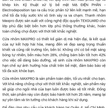
khép kín. Kỹ thuật xử lý bề mặt MẠ ĐIỆN PHÂN -
Electrodeposition tạo ra cấu trúc phân tử liên kết mạnh mẽ, hạn
chế tối đa trầy xước khi vô tình xảy ra va chạm. Thanh nhôm
Maxpro được sản xuất với công nghệ độc quyền TEXGUARD cho
lớp phủ đặc biệt bền hơn lớp phủ thông thường khác, hoàn
toàn chống chọi được với thời tiết khắc nghiệt.
Cửa nhôm MAXPRO có thiết kế giản dị mà hiện đại, là kết quả
của sự kết hợp hài hòa, mang đến vẻ đẹp sang trọng thuần
khiết và cũng rất trường tồn, bền bỉ. Không chỉ có bề mặt sáng
bóng tự nhiên, bền màu hơn 28%, chống bám bẩn tốt hơn 42%
cho việc dễ dàng bảo dưỡng, vệ sinh cửa nhôm MAXPRO còn
hạn chế sự ảnh hưởng hóa chất trên bề mặt, đảm bảo bảo vệ
tối đa sức khỏe bạn.
Cửa nhôm MAXPRO là sản phẩm toàn diện, tối ưu nhất cho bạn.
Với khả năng chống chọi với thời tiết khắc nghiệt, sản phẩm này
sẽ giúp cho ngôi nhà của bạn luôn được bảo vệ tốt nhất. Đồng
thời, sản phẩm này còn được bảo hành tới hơn 25 năm, mang lại
sự yên tâm và tin tưởng cho khách hàng khi sử dụng.
Để đáp ứng nhu cầu của khách hàng tại Quận 4, Hồ Chí Minh,