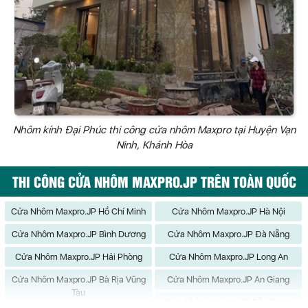
Nhôm kính Đại Phúc thi công cửa nhôm Maxpro tại Huyện Vạn
Ninh, Khánh Hòa
THI CÔNG CỬA NHÔM MAXPRO.JP TRÊN TOÀN QUỐC
Cửa Nhôm Maxpro.JP Hồ Chí Minh
Cửa Nhôm Maxpro.JP Hà Nội
Cửa Nhôm Maxpro.JP Bình Dương
Cửa Nhôm Maxpro.JP Đà Nẵng
Cửa Nhôm Maxpro.JP Hải Phòng
Cửa Nhôm Maxpro.JP Long An
Cửa Nhôm Maxpro.JP Bà Rịa Vũng
Cửa Nhôm Maxpro.JP An Giang
Tàu
Cửa Nhôm Maxpro.JP Bắc Giang