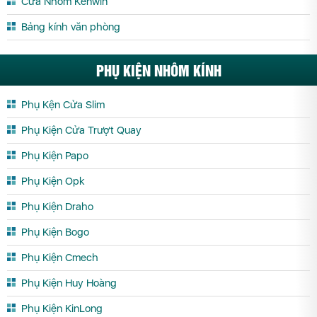
Cửa Nhôm Kenwin
Cửa Nhôm Maxpro.JP Vĩnh Phúc
Cửa Nhôm Maxpro.JP Yên Bái
Bảng kính văn phòng
PHỤ KIỆN NHÔM KÍNH
Phụ Kện Cửa Slim
Phụ Kiện Cửa Trượt Quay
Phụ Kiện Papo
Phụ Kiện Opk
Phụ Kiện Draho
Phụ Kiện Bogo
Phụ Kiện Cmech
Phụ Kiện Huy Hoàng
Phụ Kiện KinLong