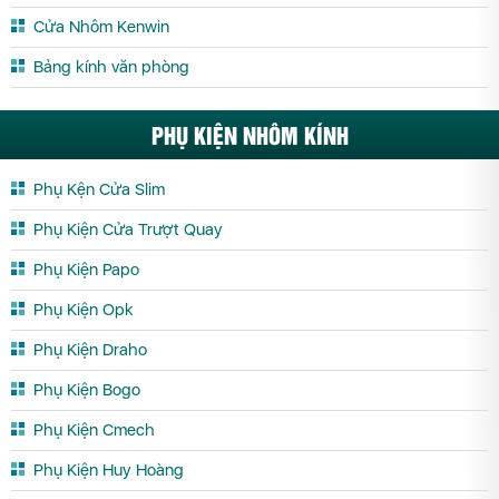
Cửa Nhôm Kenwin
Cửa Nhôm Maxpro.JP Vĩnh Phúc
Cửa Nhôm Maxpro.JP Yên Bái
Bảng kính văn phòng
PHỤ KIỆN NHÔM KÍNH
Phụ Kện Cửa Slim
Phụ Kiện Cửa Trượt Quay
Phụ Kiện Papo
Phụ Kiện Opk
Phụ Kiện Draho
Phụ Kiện Bogo
Phụ Kiện Cmech
Phụ Kiện Huy Hoàng