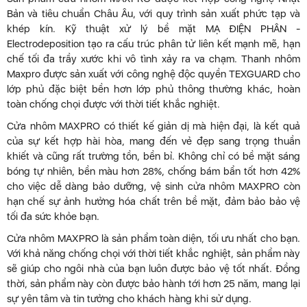
Bản và tiêu chuẩn Châu Âu, với quy trình sản xuất phức tạp và
khép kín. Kỹ thuật xử lý bề mặt MẠ ĐIỆN PHÂN -
Electrodeposition tạo ra cấu trúc phân tử liên kết mạnh mẽ, hạn
chế tối đa trầy xước khi vô tình xảy ra va chạm. Thanh nhôm
Maxpro được sản xuất với công nghệ độc quyền TEXGUARD cho
lớp phủ đặc biệt bền hơn lớp phủ thông thường khác, hoàn
toàn chống chọi được với thời tiết khắc nghiệt.
Cửa nhôm MAXPRO có thiết kế giản dị mà hiện đại, là kết quả
của sự kết hợp hài hòa, mang đến vẻ đẹp sang trọng thuần
khiết và cũng rất trường tồn, bền bỉ. Không chỉ có bề mặt sáng
bóng tự nhiên, bền màu hơn 28%, chống bám bẩn tốt hơn 42%
cho việc dễ dàng bảo dưỡng, vệ sinh cửa nhôm MAXPRO còn
hạn chế sự ảnh hưởng hóa chất trên bề mặt, đảm bảo bảo vệ
tối đa sức khỏe bạn.
Cửa nhôm MAXPRO là sản phẩm toàn diện, tối ưu nhất cho bạn.
Với khả năng chống chọi với thời tiết khắc nghiệt, sản phẩm này
sẽ giúp cho ngôi nhà của bạn luôn được bảo vệ tốt nhất. Đồng
thời, sản phẩm này còn được bảo hành tới hơn 25 năm, mang lại
sự yên tâm và tin tưởng cho khách hàng khi sử dụng.