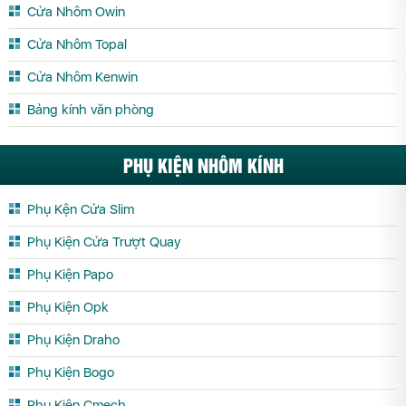
Cửa Nhôm Owin
Cửa Nhôm Maxpro.JP Tiền Giang
Cửa Nhôm Maxpro.JP Trà Vinh
Cửa Nhôm Topal
Cửa Nhôm Maxpro.JP Tuyên Quang
Cửa Nhôm Maxpro.JP Vĩnh Long
Cửa Nhôm Kenwin
Cửa Nhôm Maxpro.JP Vĩnh Phúc
Cửa Nhôm Maxpro.JP Yên Bái
Bảng kính văn phòng
PHỤ KIỆN NHÔM KÍNH
Phụ Kện Cửa Slim
Phụ Kiện Cửa Trượt Quay
Phụ Kiện Papo
Phụ Kiện Opk
Phụ Kiện Draho
Phụ Kiện Bogo
Phụ Kiện Cmech