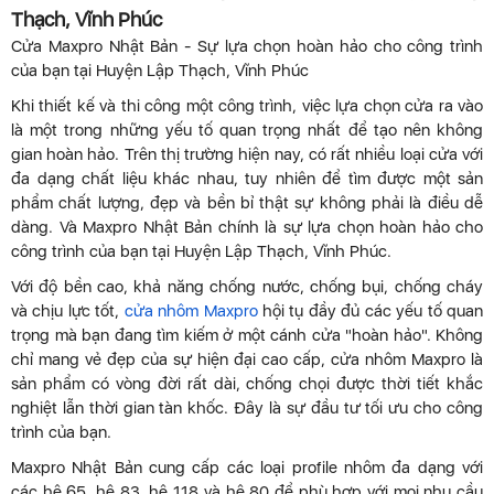
Thạch, Vĩnh Phúc
Cửa Maxpro Nhật Bản - Sự lựa chọn hoàn hảo cho công trình
của bạn tại Huyện Lập Thạch, Vĩnh Phúc
Khi thiết kế và thi công một công trình, việc lựa chọn cửa ra vào
là một trong những yếu tố quan trọng nhất để tạo nên không
gian hoàn hảo. Trên thị trường hiện nay, có rất nhiều loại cửa với
đa dạng chất liệu khác nhau, tuy nhiên để tìm được một sản
phẩm chất lượng, đẹp và bền bỉ thật sự không phải là điều dễ
dàng. Và Maxpro Nhật Bản chính là sự lựa chọn hoàn hảo cho
công trình của bạn tại Huyện Lập Thạch, Vĩnh Phúc.
Với độ bền cao, khả năng chống nước, chống bụi, chống cháy
và chịu lực tốt,
cửa nhôm Maxpro
hội tụ đầy đủ các yếu tố quan
trọng mà bạn đang tìm kiếm ở một cánh cửa "hoàn hảo". Không
chỉ mang vẻ đẹp của sự hiện đại cao cấp, cửa nhôm Maxpro là
sản phẩm có vòng đời rất dài, chống chọi được thời tiết khắc
nghiệt lẫn thời gian tàn khốc. Đây là sự đầu tư tối ưu cho công
trình của bạn.
Maxpro Nhật Bản cung cấp các loại profile nhôm đa dạng với
các hệ 65, hệ 83, hệ 118 và hệ 80 để phù hợp với mọi nhu cầu