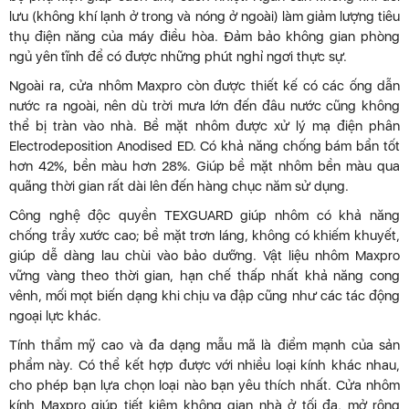
lưu (không khí lạnh ở trong và nóng ở ngoài) làm giảm lượng tiêu
thụ điện năng của máy điều hòa. Đảm bảo không gian phòng
ngủ yên tĩnh để có được những phút nghỉ ngơi thực sự.
Ngoài ra, cửa nhôm Maxpro còn được thiết kế có các ống dẫn
nước ra ngoài, nên dù trời mưa lớn đến đâu nước cũng không
thể bị tràn vào nhà. Bề mặt nhôm được xử lý mạ điện phân
Electrodeposition Anodised ED. Có khả năng chống bám bẩn tốt
hơn 42%, bền màu hơn 28%. Giúp bề mặt nhôm bền màu qua
quãng thời gian rất dài lên đến hàng chục năm sử dụng.
Công nghệ độc quyền TEXGUARD giúp nhôm có khả năng
chống trầy xước cao; bề mặt trơn láng, không có khiếm khuyết,
giúp dễ dàng lau chùi vào bảo dưỡng. Vật liệu nhôm Maxpro
vững vàng theo thời gian, hạn chế thấp nhất khả năng cong
vênh, mối mọt biến dạng khi chịu va đập cũng như các tác động
ngoại lực khác.
Tính thẩm mỹ cao và đa dạng mẫu mã là điểm mạnh của sản
phẩm này. Có thể kết hợp được với nhiều loại kính khác nhau,
cho phép bạn lựa chọn loại nào bạn yêu thích nhất. Cửa nhôm
kính Maxpro giúp tiết kiệm không gian nhà ở tối đa, mở rộng