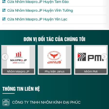
Cửa Nhôm Maxpro.JP Huyện Tam Đảo
Cửa Nhôm Maxpro.JP Huyện Vĩnh Tường
Cửa Nhôm Maxpro.JP Huyện Yên Lạc
ĐƠN VỊ ĐỐI TÁC CỦA CHÚNG TÔI
Nhôm Maxpro.JP
Phụ kiện Janus
Nhôm PMI
THÔNG TIN LIÊN HỆ
CÔNG TY TNHH NHÔM KÍNH ĐẠI PHÚC