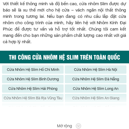
Với thiết kế thông minh và độ bền cao, cửa nhôm Slim được dự
báo sẽ là xu thế mới cho hệ cửa – vách ngăn nội thất thông
minh trong tương lai. Nếu bạn đang có nhu cầu lắp đặt cửa
nhôm cho công trình của mình, hãy liên hệ với Nhôm Kính Đại
Phúc để được tư vấn và hỗ trợ tốt nhất. Chúng tôi cam kết
mang đến cho bạn những sản phẩm chất lượng cao nhất với giá
cả hợp lý nhất.
THI CÔNG CỬA NHÔM HỆ SLIM TRÊN TOÀN QUỐC
Cửa Nhôm Hệ Slim Hồ Chí Minh
Cửa Nhôm Hệ Slim Hà Nội
Cửa Nhôm Hệ Slim Bình Dương
Cửa Nhôm Hệ Slim Đà Nẵng
Cửa Nhôm Hệ Slim Hải Phòng
Cửa Nhôm Hệ Slim Long An
Cửa Nhôm Hệ Slim Bà Rịa Vũng Tàu
Cửa Nhôm Hệ Slim An Giang
Cửa Nhôm Hệ Slim Bắc Giang
Cửa Nhôm Hệ Slim Bắc Kạn
Cửa Nhôm Hệ Slim Bạc Liêu
Cửa Nhôm Hệ Slim Bắc Ninh
Mở rộng
Cửa Nhôm Hệ Slim Bến Tre
Cửa Nhôm Hệ Slim Bình Định