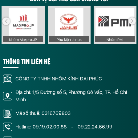
Nhôm Maxpro.JP
Phụ kiện Janus
Nhôm PMI
THÔNG TIN LIÊN HỆ
CÔNG TY TNHH NHÔM KÍNH ĐẠI PHÚC
Địa chỉ: 1/5 Đường số 5, Phường Gò Vấp, TP. Hồ Chí
Minh
Mã số thuế: 0316769803
Hotline:
09.19.02.00.88
-
09.22.24.66.99