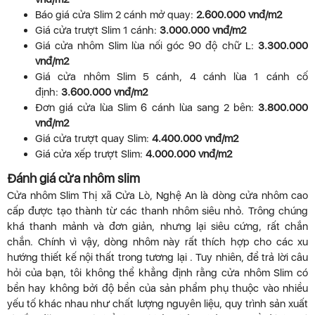
Báo giá cửa Slim 2 cánh mở quay:
2.600.000 vnđ/m2
Giá cửa trượt Slim 1 cánh:
3.000.000 vnđ/m2
Giá cửa nhôm Slim lùa nối góc 90 độ chữ L:
3.300.000
vnđ/m2
Giá cửa nhôm Slim 5 cánh, 4 cánh lùa 1 cánh cố
định:
3.600.000 vnđ/m2
Đơn giá cửa lùa Slim 6 cánh lùa sang 2 bên:
3.800.000
vnđ/m2
Giá cửa trượt quay Slim:
4.400.000 vnđ/m2
Giá cửa xếp trượt Slim:
4.000.000 vnđ/m2
Đánh giá cửa nhôm slim
Cửa nhôm Slim Thị xã Cửa Lò, Nghệ An là dòng cửa nhôm cao
cấp được tạo thành từ các thanh nhôm siêu nhỏ. Trông chúng
khá thanh mảnh và đơn giản, nhưng lại siêu cứng, rất chắn
chắn. Chính vì vậy, dòng nhôm này rất thích hợp cho các xu
hướng thiết kế nội thất trong tương lại . Tuy nhiên, để trả lời câu
hỏi của bạn, tôi không thể khẳng định rằng cửa nhôm Slim có
bền hay không bởi độ bền của sản phẩm phụ thuộc vào nhiều
yếu tố khác nhau như chất lượng nguyên liệu, quy trình sản xuất