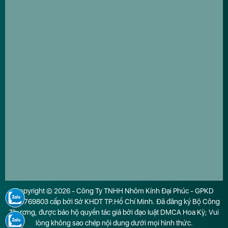
Copyright © 2026 - Công Ty TNHH Nhôm Kính Đại Phúc - GPKD
0316769803 cấp bởi Sở KHDT TP.Hồ Chí Minh. Đã đăng ký Bộ Công
Thương, được bảo hộ quyền tác giả bởi đạo luật DMCA Hoa Kỳ; Vui
lòng không sao chép nội dung dưới mọi hình thức.