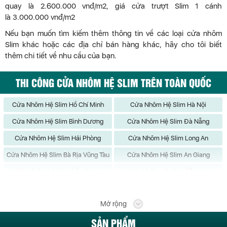
quay là 2.600.000 vnđ/m2, giá cửa trượt Slim 1 cánh
là 3.000.000 vnđ/m2
Nếu bạn muốn tìm kiếm thêm thông tin về các loại cửa nhôm
Slim khác hoặc các địa chỉ bán hàng khác, hãy cho tôi biết
thêm chi tiết về nhu cầu của bạn.
THI CÔNG CỬA NHÔM HỆ SLIM TRÊN TOÀN QUỐC
Cửa Nhôm Hệ Slim Hồ Chí Minh
Cửa Nhôm Hệ Slim Hà Nội
Cửa Nhôm Hệ Slim Bình Dương
Cửa Nhôm Hệ Slim Đà Nẵng
Cửa Nhôm Hệ Slim Hải Phòng
Cửa Nhôm Hệ Slim Long An
Cửa Nhôm Hệ Slim Bà Rịa Vũng Tàu
Cửa Nhôm Hệ Slim An Giang
Cửa Nhôm Hệ Slim Bắc Giang
Cửa Nhôm Hệ Slim Bắc Kạn
Cửa Nhôm Hệ Slim Bạc Liêu
Cửa Nhôm Hệ Slim Bắc Ninh
Mở rộng
Cửa Nhôm Hệ Slim Bến Tre
Cửa Nhôm Hệ Slim Bình Định
SẢN PHẨM
Cửa Nhôm Hệ Slim Bình Phước
Cửa Nhôm Hệ Slim Bình Thuận