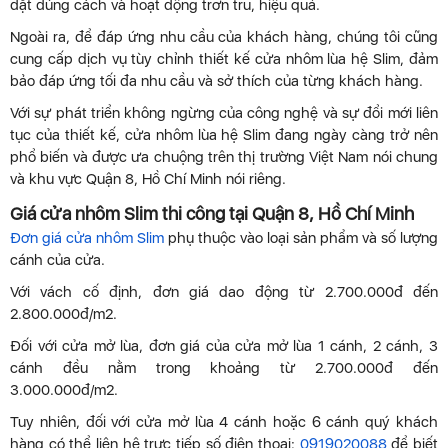
đặt đúng cách và hoạt động trơn tru, hiệu quả.
Ngoài ra, để đáp ứng nhu cầu của khách hàng, chúng tôi cũng
cung cấp dịch vụ tùy chỉnh thiết kế cửa nhôm lùa hệ Slim, đảm
bảo đáp ứng tối đa nhu cầu và sở thích của từng khách hàng.
Với sự phát triển không ngừng của công nghệ và sự đổi mới liên
tục của thiết kế, cửa nhôm lùa hệ Slim đang ngày càng trở nên
phổ biến và được ưa chuộng trên thị trường Việt Nam nói chung
và khu vực Quận 8, Hồ Chí Minh nói riêng.
Giá cửa nhôm Slim thi công tại Quận 8, Hồ Chí Minh
Đơn giá cửa nhôm Slim
phụ thuộc vào loại sản phẩm và số lượng
cánh của cửa.
Với vách cố định, đơn giá dao động từ 2.700.000đ đến
2.800.000đ/m2.
Đối với cửa mở lùa, đơn giá của cửa mở lùa 1 cánh, 2 cánh, 3
cánh đều nằm trong khoảng từ 2.700.000đ đến
3.000.000đ/m2.
Tuy nhiên, đối với cửa mở lùa 4 cánh hoặc 6 cánh quý khách
hàng có thể liên hệ trực tiếp số điện thoại:
0919020088
để biết