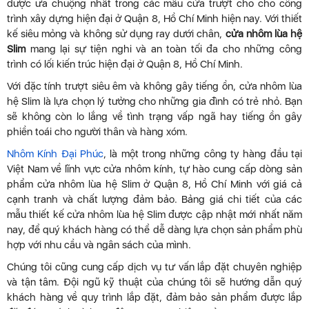
được ưa chuộng nhất trong các mẫu cửa trượt cho cho công
trình xây dựng hiện đại ở Quận 8, Hồ Chí Minh hiện nay. Với thiết
kế siêu mỏng và không sử dụng ray dưới chân,
cửa nhôm lùa hệ
Slim
mang lại sự tiện nghi và an toàn tối đa cho những công
trình có lối kiến trúc hiện đại ở Quận 8, Hồ Chí Minh.
Với đặc tính trượt siêu êm và không gây tiếng ồn, cửa nhôm lùa
hệ Slim là lựa chọn lý tưởng cho những gia đình có trẻ nhỏ. Bạn
sẽ không còn lo lắng về tình trạng vấp ngã hay tiếng ồn gây
phiền toái cho người thân và hàng xóm.
Nhôm Kính Đại Phúc
, là một trong những công ty hàng đầu tại
Việt Nam về lĩnh vực cửa nhôm kính, tự hào cung cấp dòng sản
phẩm cửa nhôm lùa hệ Slim ở Quận 8, Hồ Chí Minh với giá cả
cạnh tranh và chất lượng đảm bảo. Bảng giá chi tiết của các
mẫu thiết kế cửa nhôm lùa hệ Slim được cập nhật mới nhất năm
nay, để quý khách hàng có thể dễ dàng lựa chọn sản phẩm phù
hợp với nhu cầu và ngân sách của mình.
Chúng tôi cũng cung cấp dịch vụ tư vấn lắp đặt chuyên nghiệp
và tận tâm. Đội ngũ kỹ thuật của chúng tôi sẽ hướng dẫn quý
khách hàng về quy trình lắp đặt, đảm bảo sản phẩm được lắp