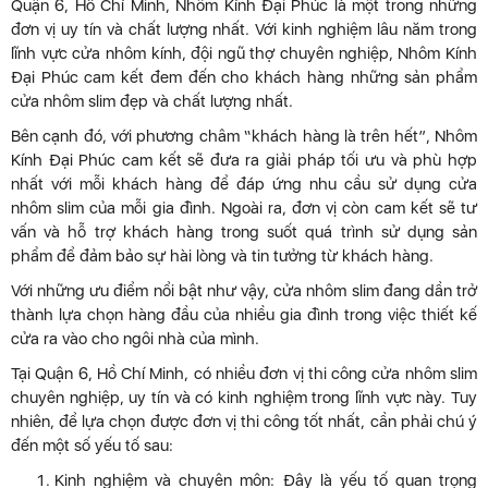
Quận 6, Hồ Chí Minh, Nhôm Kính Đại Phúc là một trong những
đơn vị uy tín và chất lượng nhất. Với kinh nghiệm lâu năm trong
lĩnh vực cửa nhôm kính, đội ngũ thợ chuyên nghiệp, Nhôm Kính
Đại Phúc cam kết đem đến cho khách hàng những sản phẩm
cửa nhôm slim đẹp và chất lượng nhất.
Bên cạnh đó, với phương châm “khách hàng là trên hết”, Nhôm
Kính Đại Phúc cam kết sẽ đưa ra giải pháp tối ưu và phù hợp
nhất với mỗi khách hàng để đáp ứng nhu cầu sử dụng cửa
nhôm slim của mỗi gia đình. Ngoài ra, đơn vị còn cam kết sẽ tư
vấn và hỗ trợ khách hàng trong suốt quá trình sử dụng sản
phẩm để đảm bảo sự hài lòng và tin tưởng từ khách hàng.
Với những ưu điểm nổi bật như vậy, cửa nhôm slim đang dần trở
thành lựa chọn hàng đầu của nhiều gia đình trong việc thiết kế
cửa ra vào cho ngôi nhà của mình.
Tại Quận 6, Hồ Chí Minh, có nhiều đơn vị thi công cửa nhôm slim
chuyên nghiệp, uy tín và có kinh nghiệm trong lĩnh vực này. Tuy
nhiên, để lựa chọn được đơn vị thi công tốt nhất, cần phải chú ý
đến một số yếu tố sau:
Kinh nghiệm và chuyên môn: Đây là yếu tố quan trọng