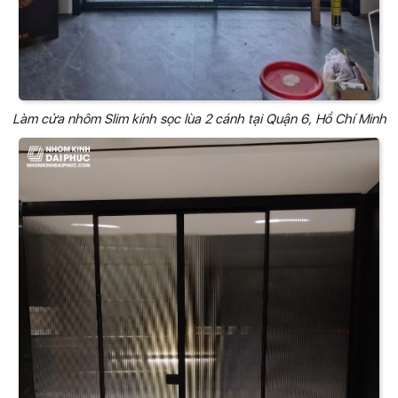
Làm cửa nhôm Slim kính sọc lùa 2 cánh tại Quận 6, Hồ Chí Minh