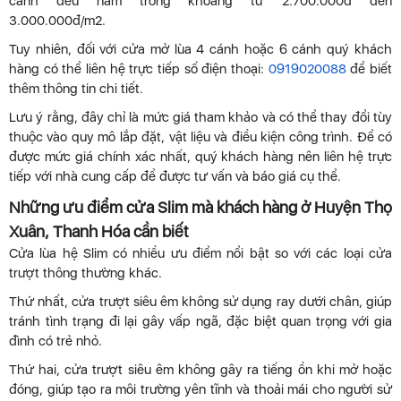
cánh đều nằm trong khoảng từ 2.700.000đ đến
3.000.000đ/m2.
Tuy nhiên, đối với cửa mở lùa 4 cánh hoặc 6 cánh quý khách
hàng có thể liên hệ trực tiếp số điện thoại:
0919020088
để biết
thêm thông tin chi tiết.
Lưu ý rằng, đây chỉ là mức giá tham khảo và có thể thay đổi tùy
thuộc vào quy mô lắp đặt, vật liệu và điều kiện công trình. Để có
được mức giá chính xác nhất, quý khách hàng nên liên hệ trực
tiếp với nhà cung cấp để được tư vấn và báo giá cụ thể.
Những ưu điểm cửa Slim mà khách hàng ở Huyện Thọ
Xuân, Thanh Hóa cần biết
Cửa lùa hệ Slim có nhiều ưu điểm nổi bật so với các loại cửa
trượt thông thường khác.
Thứ nhất, cửa trượt siêu êm không sử dụng ray dưới chân, giúp
tránh tình trạng đi lại gây vấp ngã, đặc biệt quan trọng với gia
đình có trẻ nhỏ.
Thứ hai, cửa trượt siêu êm không gây ra tiếng ồn khi mở hoặc
đóng, giúp tạo ra môi trường yên tĩnh và thoải mái cho người sử