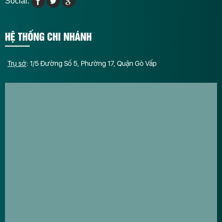
Social:
HỆ THỐNG CHI NHÁNH
Trụ sở
: 1/5 Đường Số 5, Phường 17, Quận Gò Vấp