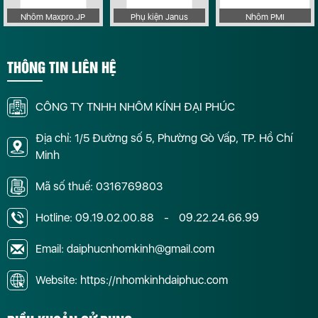
Nhôm Maxpro.JP
Phụ kiện Janus
Nhôm PMI
THÔNG TIN LIÊN HỆ
CÔNG TY TNHH NHÔM KÍNH ĐẠI PHÚC
Địa chỉ: 1/5 Đường số 5, Phường Gò Vấp, TP. Hồ Chí
Minh
Mã số thuế: 0316769803
Hotline:
09.19.02.00.88
-
09.22.24.66.99
Email: daiphucnhomkinh@gmail.com
Website: https://nhomkinhdaiphuc.com