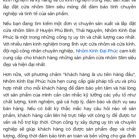
kinh nghiệm và kỹ năng và có kinh nghiệm trong việc sản xuất và
lắp đặt cửa nhôm Slim siêu mỏng để đảm bảo tính chuyên
nghiệp và tinh tế của sản phẩm.
Nếu bạn đang tìm kiếm một đơn vị chuyên sản xuất và lắp đặt
cửa nhôm Slim ở Huyện Phú Bình, Thái Nguyên, Nhôm Kính Đại
Phúc là một trong những công ty uy tín và chất lượng cao nhất.
Với nhiều năm kinh nghiệm trong lĩnh vực cửa nhôm và cửa kính,
đội ngũ công nhân chuyên nghiệp,
Nhôm Kính Đại Phúc
cam kết
cung cấp cho khách hàng những sản phẩm cửa nhôm Slim siêu
đẹp và hiện đại nhất.
Hơn nữa, với phương châm "khách hàng là ưu tiên hàng đầu",
Nhôm Kính Đại Phúc hứa hẹn cung cấp giải pháp tối ưu và phù
hợp nhất cho mỗi khách hàng để đảm bảo yên tâm và hài lòng
với sản phẩm của mình cần cân nhắc kỹ lưỡng các yếu tố như
chất lượng, kinh nghiệm, giá cả hợp lý, đảm bảo và dịch vụ sau
bán hàng. Nếu có bất kỳ thắc mắc hay câu hỏi nào về sản
phẩm, khách hàng cần liên hệ trực tiếp với công ty để được tư
vấn và hỗ trợ kịp thời. Chọn công ty xây dựng uy tín và chuyên
nghiệp sẽ giúp khách hàng có được sản phẩm đẹp và chất
lượng, đồng thời đảm bảo tính an toàn và bền vững cho gia đình