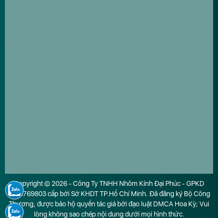
Copyright © 2026 - Công Ty TNHH Nhôm Kính Đại Phúc - GPKD
0316769803 cấp bởi Sở KHDT TP.Hồ Chí Minh. Đã đăng ký Bộ Công
Thương, được bảo hộ quyền tác giả bởi đạo luật DMCA Hoa Kỳ; Vui
lòng không sao chép nội dung dưới mọi hình thức.