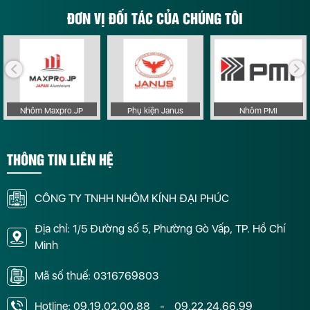
ĐƠN VỊ ĐỐI TÁC CỦA CHÚNG TÔI
Nhôm Maxpro.JP
Phụ kiện Janus
Nhôm PMI
THÔNG TIN LIÊN HỆ
CÔNG TY TNHH NHÔM KÍNH ĐẠI PHÚC
Địa chỉ: 1/5 Đường số 5, Phường Gò Vấp, TP. Hồ Chí
Minh
Mã số thuế: 0316769803
Hotline:
09.19.02.00.88
-
09.22.24.66.99