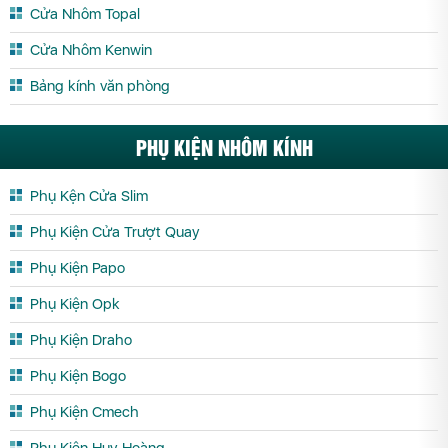
Cửa Nhôm Topal
Cửa Kính Cường Lực Tuyên Quang
Cửa Kính Cường Lực Vĩnh Long
Cửa Nhôm Kenwin
Cửa Kính Cường Lực Vĩnh Phúc
Cửa Kính Cường Lực Yên Bái
Bảng kính văn phòng
PHỤ KIỆN NHÔM KÍNH
Phụ Kện Cửa Slim
Phụ Kiện Cửa Trượt Quay
Phụ Kiện Papo
Phụ Kiện Opk
Phụ Kiện Draho
Phụ Kiện Bogo
Phụ Kiện Cmech
Phụ Kiện Huy Hoàng