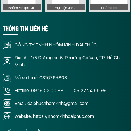
Nhôm Maxpro.JP
Phụ kiện Janus
Nhôm PMI
THÔNG TIN LIÊN HỆ
CÔNG TY TNHH NHÔM KÍNH ĐẠI PHÚC
Địa chỉ: 1/5 Đường số 5, Phường Gò Vấp, TP. Hồ Chí
Minh
Mã số thuế: 0316769803
Hotline:
09.19.02.00.88
-
09.22.24.66.99
Email: daiphucnhomkinh@gmail.com
Website: https://nhomkinhdaiphuc.com