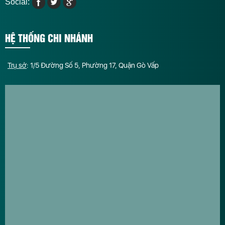
Social:
HỆ THỐNG CHI NHÁNH
Trụ sở
: 1/5 Đường Số 5, Phường 17, Quận Gò Vấp