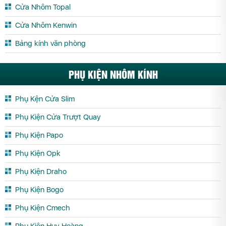
Cửa Nhôm Topal
Cửa Kính Cường Lực Tuyên Quang
Cửa Kính Cường Lực Vĩnh Long
Cửa Nhôm Kenwin
Cửa Kính Cường Lực Vĩnh Phúc
Cửa Kính Cường Lực Yên Bái
Bảng kính văn phòng
PHỤ KIỆN NHÔM KÍNH
Phụ Kện Cửa Slim
Phụ Kiện Cửa Trượt Quay
Phụ Kiện Papo
Phụ Kiện Opk
Phụ Kiện Draho
Phụ Kiện Bogo
Phụ Kiện Cmech
Phụ Kiện Huy Hoàng