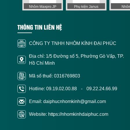
 Apollo
Nhôm Maxpro.JP
Phụ kiện Janus
Nhôm
THÔNG TIN LIÊN HỆ
CÔNG TY TNHH NHÔM KÍNH ĐẠI PHÚC
Địa chỉ: 1/5 Đường số 5, Phường Gò Vấp, TP.
Hồ Chí Minh
Mã số thuế: 0316769803
Hotline:
09.19.02.00.88
-
09.22.24.66.99
Email: daiphucnhomkinh@gmail.com
Website: https://nhomkinhdaiphuc.com