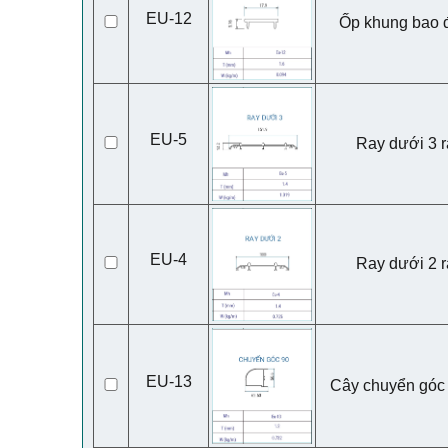
EU-12
Ốp khung bao 
EU-5
Ray dưới 3 r
EU-4
Ray dưới 2 r
EU-13
Cây chuyển góc