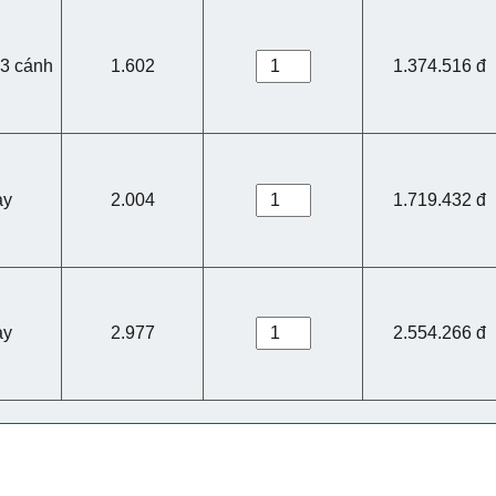
3 cánh
1.602
1.374.516 đ
ay
2.004
1.719.432 đ
ay
2.977
2.554.266 đ