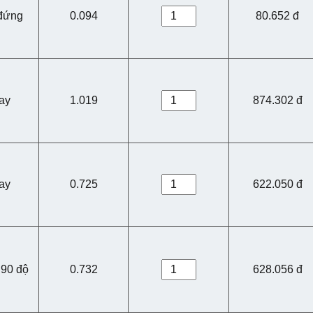
đứng
0.094
80.652 đ
ay
1.019
874.302 đ
ay
0.725
622.050 đ
 90 độ
0.732
628.056 đ