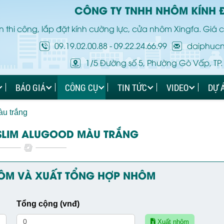
CÔNG TY TNHH NHÔM KÍNH 
 thi công, lắp đặt kính cường lực, cửa nhôm Xingfa. Giá c
09.19.02.00.88
-
09.22.24.66.99
daiphuc
1/5 Đường số 5, Phường Gò Vấp, TP.
BÁO GIÁ
CÔNG CỤ
TIN TỨC
VIDEO
DỰ 
u trắng
SLIM ALUGOOD MÀU TRẮNG
HÔM VÀ XUẤT TỔNG HỢP NHÔM
Tổng cộng (vnđ)
Xuất nhôm