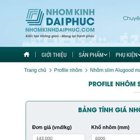
Chuyên
GIỚI THIỆU
SẢN PHẨM
PHỤ KIỆN
Trang chủ
Profile nhôm
Nhôm slim Alugood mà
PROFILE NHÔM 
BẢNG TÍNH GIÁ N
Đơn giá (vnđ/kg)
Khổ nhôm (mm)