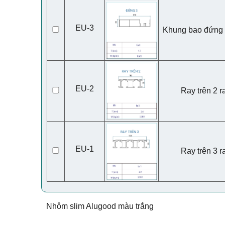
EU-3
Khung bao đứng 
EU-2
Ray trên 2 r
EU-1
Ray trên 3 r
Nhôm slim Alugood màu trắng