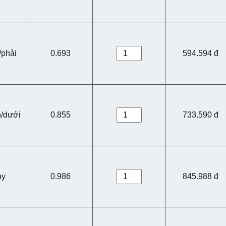
/phải
0.693
594.594 đ
n/dưới
0.855
733.590 đ
ay
0.986
845.988 đ