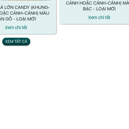
LÁ LỚN CANDY (KHUNG-
BẢN LỀ LÁ LỚN CANDY (KHUN
OẶC CÁNH-CÁNH) MÀU
CÁNH HOẶC CÁNH-CÁNH) M
ÂN GỖ - LOẠI MỚI
BẠC - LOẠI MỚI
Xem chi tết
Xem chi tết
XEM TẤT CẢ