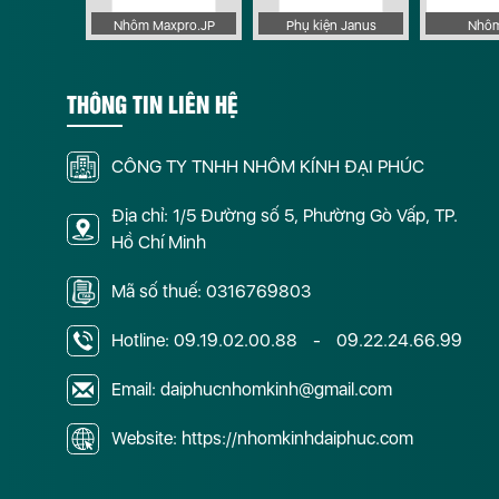
 Apollo
Nhôm Maxpro.JP
Phụ kiện Janus
Nhôm
THÔNG TIN LIÊN HỆ
CÔNG TY TNHH NHÔM KÍNH ĐẠI PHÚC
Địa chỉ: 1/5 Đường số 5, Phường Gò Vấp, TP.
Hồ Chí Minh
Mã số thuế: 0316769803
Hotline:
09.19.02.00.88
-
09.22.24.66.99
Email: daiphucnhomkinh@gmail.com
Website: https://nhomkinhdaiphuc.com