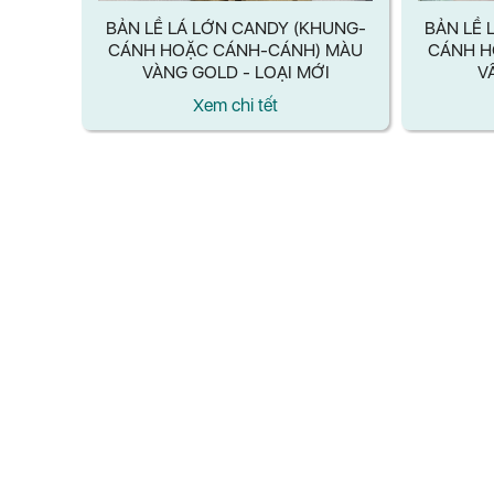
HUNG-
BẢN LỀ LÁ LỚN CANDY (KHUNG-
BẢN LỀ 
) MÀU
CÁNH HOẶC CÁNH-CÁNH) MÀU
CÁNH H
BÓNG/
VÀNG GOLD - LOẠI MỚI
V
SỮA -
Xem chi tết