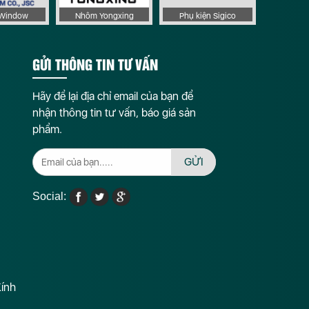
aWindow
Nhôm Yongxing
Phụ kiện Sigico
GỬI THÔNG TIN TƯ VẤN
Hãy để lại địa chỉ email của bạn để
nhận thông tin tư vấn, báo giá sản
phẩm.
GỬI
Social:
Kính