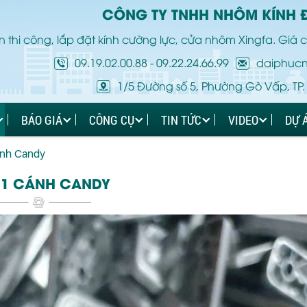
CÔNG TY TNHH NHÔM KÍNH 
 thi công, lắp đặt kính cường lực, cửa nhôm Xingfa. Giá c
09.19.02.00.88
-
09.22.24.66.99
daiphuc
1/5 Đường số 5, Phường Gò Vấp, TP.
BÁO GIÁ
CÔNG CỤ
TIN TỨC
VIDEO
DỰ 
ánh Candy
 1 CÁNH CANDY