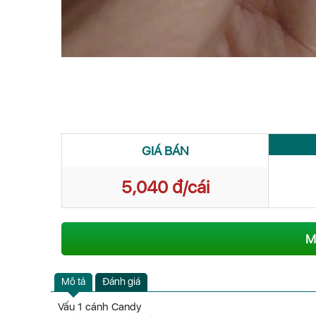
GIÁ BÁN
5,040 đ/cái
M
Mô tả
Đánh giá
Vấu 1 cánh Candy