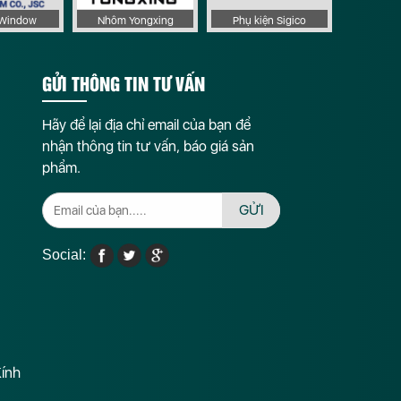
aWindow
Nhôm Yongxing
Phụ kiện Sigico
GỬI THÔNG TIN TƯ VẤN
Hãy để lại địa chỉ email của bạn để
nhận thông tin tư vấn, báo giá sản
phẩm.
GỬI
Social:
Kính