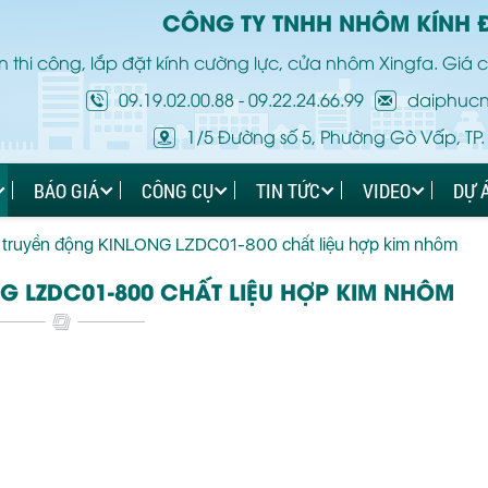
CÔNG TY TNHH NHÔM KÍNH 
 thi công, lắp đặt kính cường lực, cửa nhôm Xingfa. Giá c
09.19.02.00.88
-
09.22.24.66.99
daiphuc
1/5 Đường số 5, Phường Gò Vấp, TP.
BÁO GIÁ
CÔNG CỤ
TIN TỨC
VIDEO
DỰ 
 truyền động KINLONG LZDC01-800 chất liệu hợp kim nhôm
G LZDC01-800 CHẤT LIỆU HỢP KIM NHÔM