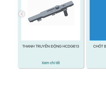
DG614
THANH TRUYỀN ĐỘNG HCDG613
CHỐT B
Xem chi tết