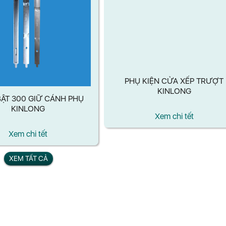
ẬT 300 GIỮ CÁNH PHỤ
PHỤ KIỆN CỬA XẾP TRƯỢT
KINLONG
KINLONG
Xem chi tết
Xem chi tết
XEM TẤT CẢ