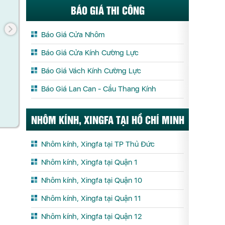
BÁO GIÁ THI CÔNG
Báo Giá Cửa Nhôm
Báo Giá Cửa Kính Cường Lực
Báo Giá Vách Kính Cường Lực
TAY NẮM CỬA ĐI KINLONG MZS20
BẢN LỀ CH
Báo Giá Lan Can - Cầu Thang Kính
Xem chi tết
X
NHÔM KÍNH, XINGFA TẠI HỒ CHÍ MINH
Nhôm kính, Xingfa tại TP Thủ Đức
Nhôm kính, Xingfa tại Quận 1
Nhôm kính, Xingfa tại Quận 10
Nhôm kính, Xingfa tại Quận 11
Nhôm kính, Xingfa tại Quận 12