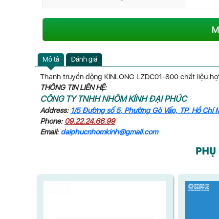
M
Mô tả
Đánh giá
Thanh truyền động KINLONG LZDC01-800 chất liệu h
THÔNG TIN LIÊN HỆ:
CÔNG TY TNHH NHÔM KÍNH ĐẠI PHÚC
Address:
1/5 Đường số 5, Phường Gò Vấp, TP. Hồ Chí 
Phone:
09.22.24.66.99
Email:
daiphucnhomkinh@gmail.com
PHỤ 