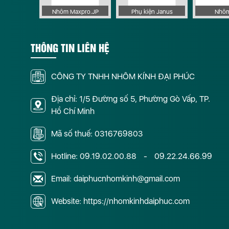
 Apollo
Nhôm Maxpro.JP
Phụ kiện Janus
Nhôm
THÔNG TIN LIÊN HỆ
CÔNG TY TNHH NHÔM KÍNH ĐẠI PHÚC
Địa chỉ: 1/5 Đường số 5, Phường Gò Vấp, TP.
Hồ Chí Minh
Mã số thuế: 0316769803
Hotline:
09.19.02.00.88
-
09.22.24.66.99
Email: daiphucnhomkinh@gmail.com
Website: https://nhomkinhdaiphuc.com