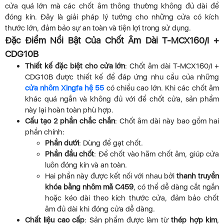
cửa quá lớn mà các chốt âm thông thường không đủ dài để
đóng kín. Đây là giải pháp lý tưởng cho những cửa có kích
thước lớn, đảm bảo sự an toàn và tiện lợi trong sử dụng.
Đặc Điểm Nổi Bật Của Chốt Âm Dài T-MCX160/I +
CDG10B
Thiết kế đặc biệt cho cửa lớn
: Chốt âm dài T-MCX160/I +
CDG10B được thiết kế để đáp ứng nhu cầu của những
cửa nhôm Xingfa hệ 55
có chiều cao lớn. Khi các chốt âm
khác quá ngắn và không đủ với để chốt cửa, sản phẩm
này lại hoàn toàn phù hợp.
Cấu tạo 2 phần chắc chắn
: Chốt âm dài này bao gồm hai
phần chính:
Phần dưới
: Dùng để gạt chốt.
Phần đầu chốt
: Để chốt vào hãm chốt âm, giúp cửa
luôn đóng kín và an toàn.
Hai phần này được kết nối với nhau bởi
thanh truyền
khóa bằng nhôm mã C459
, có thể dễ dàng cắt ngắn
hoặc kéo dài theo kích thước cửa, đảm bảo chốt
âm đủ dài khi đóng cửa dễ dàng.
Chất liệu cao cấp
: Sản phẩm được làm từ
thép hợp kim
,