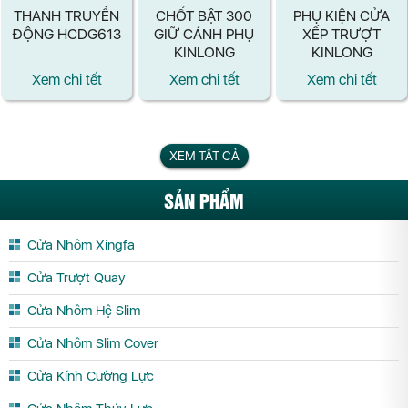
THANH TRUYỀN
CHỐT BẬT 300
PHỤ KIỆN CỬA
ĐỘNG HCDG613
GIỮ CÁNH PHỤ
XẾP TRƯỢT
KINLONG
KINLONG
Xem chi tết
Xem chi tết
Xem chi tết
XEM TẤT CẢ
SẢN PHẨM
Cửa Nhôm Xingfa
Cửa Trượt Quay
Cửa Nhôm Hệ Slim
Cửa Nhôm Slim Cover
Cửa Kính Cường Lực