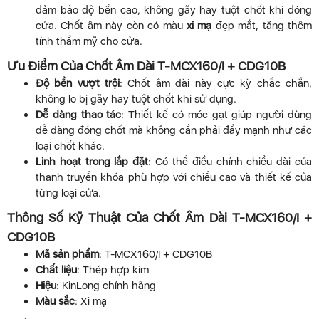
đảm bảo độ bền cao, không gãy hay tuột chốt khi đóng
cửa. Chốt âm này còn có màu
xi mạ
đẹp mắt, tăng thêm
tính thẩm mỹ cho cửa.
Ưu Điểm Của Chốt Âm Dài T-MCX160/I + CDG10B
Độ bền vượt trội
: Chốt âm dài này cực kỳ chắc chắn,
không lo bị gãy hay tuột chốt khi sử dụng.
Dễ dàng thao tác
: Thiết kế có móc gạt giúp người dùng
dễ dàng đóng chốt mà không cần phải đẩy mạnh như các
loại chốt khác.
Linh hoạt trong lắp đặt
: Có thể điều chỉnh chiều dài của
thanh truyền khóa phù hợp với chiều cao và thiết kế của
từng loại cửa.
Thông Số Kỹ Thuật Của Chốt Âm Dài T-MCX160/I +
CDG10B
Mã sản phẩm
: T-MCX160/I + CDG10B
Chất liệu
: Thép hợp kim
Hiệu
: KinLong chính hãng
Màu sắc
: Xi mạ