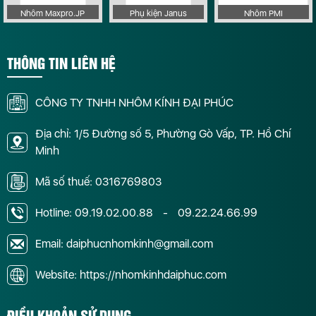
Nhôm Maxpro.JP
Phụ kiện Janus
Nhôm PMI
THÔNG TIN LIÊN HỆ
CÔNG TY TNHH NHÔM KÍNH ĐẠI PHÚC
Địa chỉ: 1/5 Đường số 5, Phường Gò Vấp, TP. Hồ Chí
Minh
Mã số thuế: 0316769803
Hotline:
09.19.02.00.88
-
09.22.24.66.99
Email: daiphucnhomkinh@gmail.com
Website: https://nhomkinhdaiphuc.com
ĐIỀU KHOẢN SỬ DỤNG