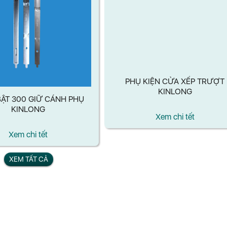
ẬT 300 GIỮ CÁNH PHỤ
PHỤ KIỆN CỬA XẾP TRƯỢT
KINLONG
KINLONG
Xem chi tết
Xem chi tết
XEM TẤT CẢ