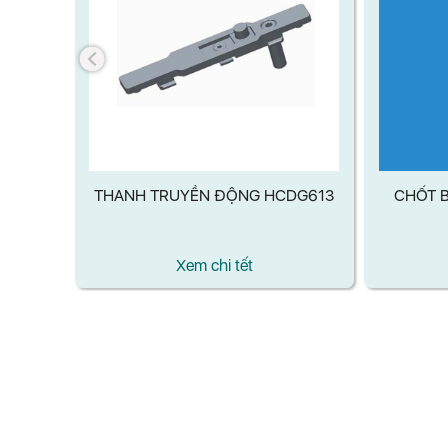
DG614
THANH TRUYỀN ĐỘNG HCDG613
CHỐT B
Xem chi tết