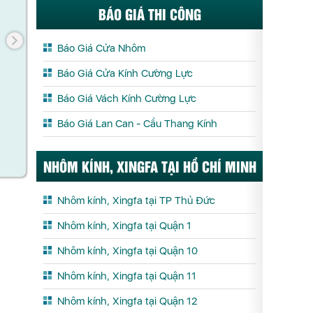
BÁO GIÁ THI CÔNG
Báo Giá Cửa Nhôm
Báo Giá Cửa Kính Cường Lực
Báo Giá Vách Kính Cường Lực
TAY NẮM CỬA ĐI KINLONG MZS20
BẢN LỀ CH
Báo Giá Lan Can - Cầu Thang Kính
Xem chi tết
X
NHÔM KÍNH, XINGFA TẠI HỒ CHÍ MINH
Nhôm kính, Xingfa tại TP Thủ Đức
Nhôm kính, Xingfa tại Quận 1
Nhôm kính, Xingfa tại Quận 10
Nhôm kính, Xingfa tại Quận 11
Nhôm kính, Xingfa tại Quận 12