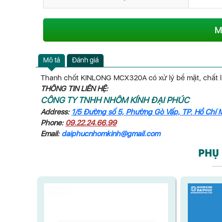
M
Mô tả
Đánh giá
Thanh chốt KINLONG MCX320A có xử lý bề mặt, chất l
THÔNG TIN LIÊN HỆ:
CÔNG TY TNHH NHÔM KÍNH ĐẠI PHÚC
Address:
1/5 Đường số 5, Phường Gò Vấp, TP. Hồ Chí 
Phone:
09.22.24.66.99
Email:
daiphucnhomkinh@gmail.com
PHỤ 