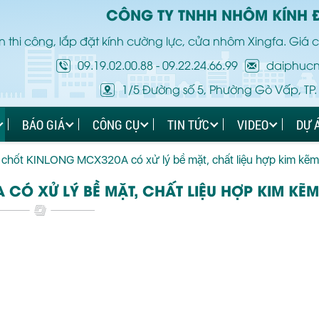
CÔNG TY TNHH NHÔM KÍNH 
 thi công, lắp đặt kính cường lực, cửa nhôm Xingfa. Giá c
09.19.02.00.88
-
09.22.24.66.99
daiphuc
1/5 Đường số 5, Phường Gò Vấp, TP.
BÁO GIÁ
CÔNG CỤ
TIN TỨC
VIDEO
DỰ 
chốt KINLONG MCX320A có xử lý bề mặt, chất liệu hợp kim kẽm
CÓ XỬ LÝ BỀ MẶT, CHẤT LIỆU HỢP KIM KẼM