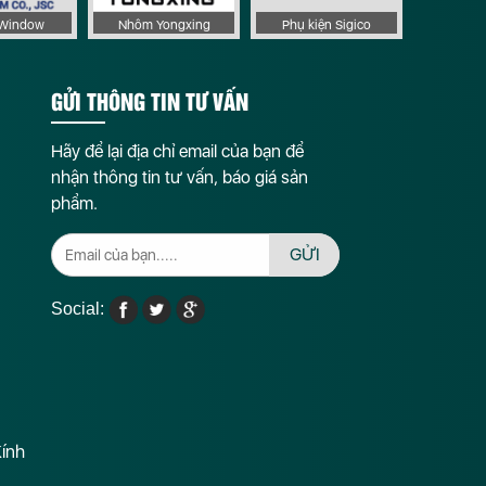
aWindow
Nhôm Yongxing
Phụ kiện Sigico
GỬI THÔNG TIN TƯ VẤN
Hãy để lại địa chỉ email của bạn để
nhận thông tin tư vấn, báo giá sản
phẩm.
GỬI
Social:
Kính