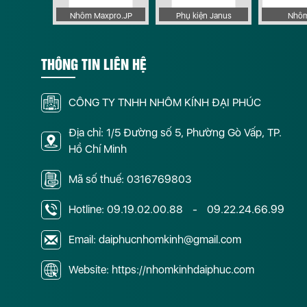
 Apollo
Nhôm Maxpro.JP
Phụ kiện Janus
Nhôm
THÔNG TIN LIÊN HỆ
CÔNG TY TNHH NHÔM KÍNH ĐẠI PHÚC
Địa chỉ: 1/5 Đường số 5, Phường Gò Vấp, TP.
Hồ Chí Minh
Mã số thuế: 0316769803
Hotline:
09.19.02.00.88
-
09.22.24.66.99
Email: daiphucnhomkinh@gmail.com
Website: https://nhomkinhdaiphuc.com