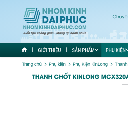
Chuyên
GIỚI THIỆU
SẢN PHẨM
PHỤ KIỆN
Trang chủ
Phụ kiện
Phụ Kiện KinLong
Thanh 
THANH CHỐT KINLONG MCX320A 