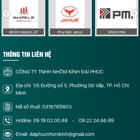
Nhôm Maxpro.JP
Phụ kiện Janus
Nhôm PMI
THÔNG TIN LIÊN HỆ
CÔNG TY TNHH NHÔM KÍNH ĐẠI PHÚC
Địa chỉ: 1/5 Đường số 5, Phường Gò Vấp, TP. Hồ Chí
Minh
Mã số thuế: 0316769803
Hotline:
09.19.02.00.88
-
09.22.24.66.99
Email: daiphucnhomkinh@gmail.com