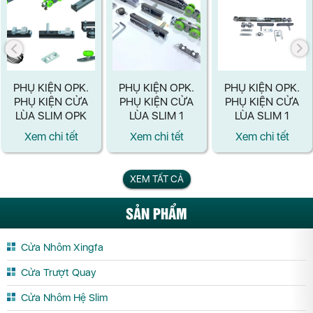
PHỤ KIỆN OPK.
PHỤ KIỆN OPK.
PHỤ KIỆN OPK.
PHỤ KIỆN CỬA
PHỤ KIỆN CỬA
PHỤ KIỆN CỬA
LÙA SLIM OPK
LÙA SLIM 1
LÙA SLIM 1
LÙA 2 CÁNH ĐỐI
CÁNH ÂM
CÁNH GIẢM
Xem chi tết
Xem chi tết
Xem chi tết
XỨNG
TƯỜNG CÓ
CHẤN 2 ĐẦU
NHẤN
XEM TẤT CẢ
SẢN PHẨM
Cửa Nhôm Xingfa
Cửa Trượt Quay
Cửa Nhôm Hệ Slim