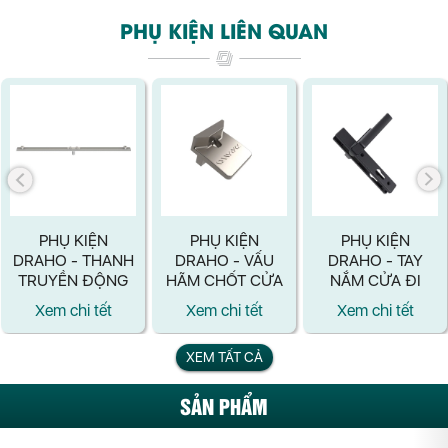
PHỤ KIỆN LIÊN QUAN
PHỤ KIỆN
PHỤ KIỆN
PHỤ KIỆN
DRAHO - THANH
DRAHO - VẤU
DRAHO - TAY
TRUYỀN ĐỘNG
HÃM CHỐT CỬA
NẮM CỬA ĐI
LG12
F14CI
PM-23
Xem chi tết
Xem chi tết
Xem chi tết
XEM TẤT CẢ
SẢN PHẨM