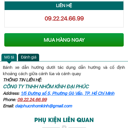
LIÊN HỆ
09.22.24.66.99
MUA HÀNG NGAY
Mô tả
Đánh giá
Bánh xe dẫn hướng dưới tác dụng dẫn hướng và cố định
khoảng cách giữa cánh lùa và cánh quay
THÔNG TIN LIÊN HỆ:
CÔNG TY TNHH NHÔM KÍNH ĐẠI PHÚC
Address:
1/5 Đường số 5, Phường Gò Vấp, TP. Hồ Chí Minh
Phone:
09.22.24.66.99
Email:
daiphucnhomkinh@gmail.com
PHỤ KIỆN LIÊN QUAN