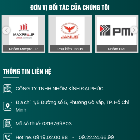
ĐƠN VỊ ĐỐI TÁC CỦA CHÚNG TÔI
Nhôm Maxpro.JP
Phụ kiện Janus
Nhôm PMI
THÔNG TIN LIÊN HỆ
CÔNG TY TNHH NHÔM KÍNH ĐẠI PHÚC
Địa chỉ: 1/5 Đường số 5, Phường Gò Vấp, TP. Hồ Chí
Minh
Mã số thuế: 0316769803
Hotline:
09.19.02.00.88
-
09.22.24.66.99