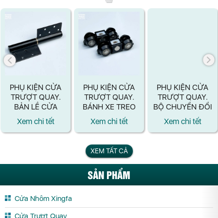
PHỤ KIỆN CỬA
PHỤ KIỆN CỬA
PHỤ KIỆN CỬA
TRƯỢT QUAY.
TRƯỢT QUAY.
TRƯỢT QUAY.
BẢN LỀ CỬA
BÁNH XE TREO
BỘ CHUYỂN ĐỔI
TRƯỢT QUAY
TRÊN CỬA
TỪ MỞ SANG
Xem chi tết
Xem chi tết
Xem chi tết
MÀU ĐEN
TRƯỢT QUAY
TRƯỢT CỬA
TRƯỢT QUAY
XEM TẤT CẢ
SẢN PHẨM
Cửa Nhôm Xingfa
Cửa Trượt Quay