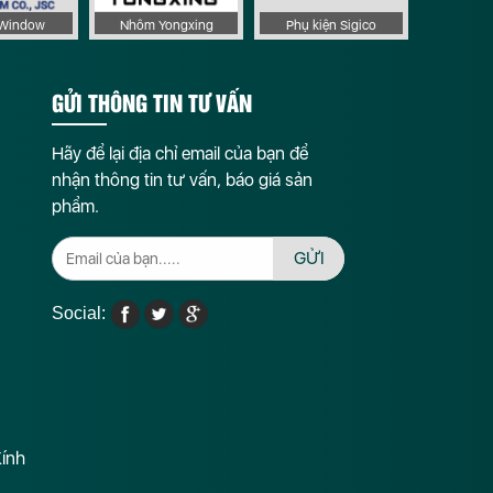
aWindow
Nhôm Yongxing
Phụ kiện Sigico
GỬI THÔNG TIN TƯ VẤN
Hãy để lại địa chỉ email của bạn để
nhận thông tin tư vấn, báo giá sản
phẩm.
GỬI
Social:
Kính