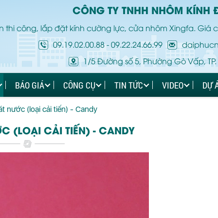
CÔNG TY TNHH NHÔM KÍNH 
 thi công, lắp đặt kính cường lực, cửa nhôm Xingfa. Giá c
09.19.02.00.88
-
09.22.24.66.99
daiphuc
1/5 Đường số 5, Phường Gò Vấp, TP.
BÁO GIÁ
CÔNG CỤ
TIN TỨC
VIDEO
DỰ 
t nước (loại cải tiến) - Candy
 (LOẠI CẢI TIẾN) - CANDY