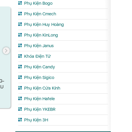
Phụ Kiện Bogo
Phụ Kiện Cmech
Phụ Kiện Huy Hoàng
Phụ Kiện KinLong
Phụ Kiện Janus
Khóa Điện Tử
Phụ Kiện Candy
Phụ Kiện Sigico
BẢN LỀ LÁ LỚN CANDY (KHUNG-
BẢN LỀ LÁ
CÁNH) MÀU BẠC ANODE
CÁNH) 
Phụ Kiện Cửa Kính
G-
ÀU
Phụ Kiện Hafele
Xem chi tết
X
Phụ Kiện YKEBR
Phụ Kiện 3H