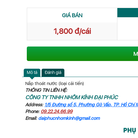
GIÁ BÁN
1,800 đ/cái
M
Mô tả
Đánh giá
Nắp thoát nước (loại cải tiến)
THÔNG TIN LIÊN HỆ:
CÔNG TY TNHH NHÔM KÍNH ĐẠI PHÚC
Address:
1/5 Đường số 5, Phường Gò Vấp, TP. Hồ Chí 
Phone:
09.22.24.66.99
Email:
daiphucnhomkinh@gmail.com
PHỤ 