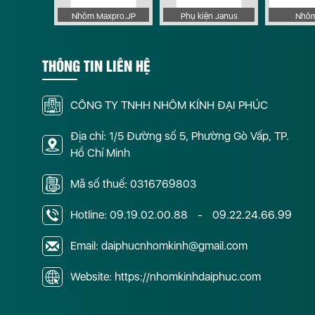
 Apollo
Nhôm Maxpro.JP
Phụ kiện Janus
Nhôm
THÔNG TIN LIÊN HỆ
CÔNG TY TNHH NHÔM KÍNH ĐẠI PHÚC
Địa chỉ: 1/5 Đường số 5, Phường Gò Vấp, TP.
Hồ Chí Minh
Mã số thuế: 0316769803
Hotline:
09.19.02.00.88
-
09.22.24.66.99
Email: daiphucnhomkinh@gmail.com
Website: https://nhomkinhdaiphuc.com