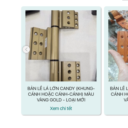
HUNG-
BẢN LỀ LÁ LỚN CANDY (KHUNG-
BẢN LỀ 
) MÀU
CÁNH HOẶC CÁNH-CÁNH) MÀU
CÁNH H
BÓNG/
VÀNG GOLD - LOẠI MỚI
V
SỮA -
Xem chi tết