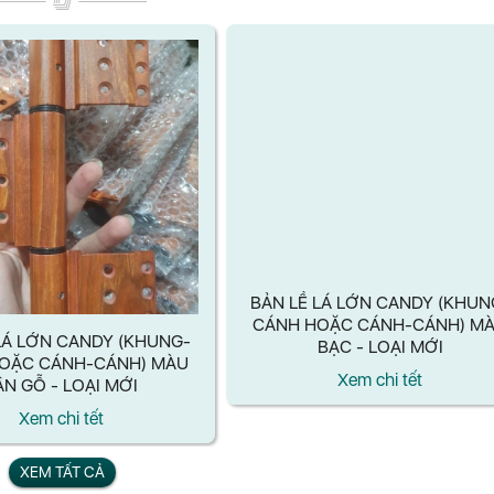
LÁ LỚN CANDY (KHUNG-
BẢN LỀ LÁ LỚN CANDY (KHUN
OẶC CÁNH-CÁNH) MÀU
CÁNH HOẶC CÁNH-CÁNH) M
ÂN GỖ - LOẠI MỚI
BẠC - LOẠI MỚI
Xem chi tết
Xem chi tết
XEM TẤT CẢ