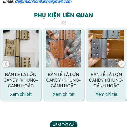
Email:
daiphucnhomkinh@gmail.com
PHỤ KIỆN LIÊN QUAN
BẢN LỀ LÁ LỚN
BẢN LỀ LÁ LỚN
BẢN LỀ LÁ LỚN
CANDY (KHUNG-
CANDY (KHUNG-
CANDY (KHUNG-
CÁNH HOẶC
CÁNH HOẶC
CÁNH HOẶC
CÁNH-CÁNH)
CÁNH-CÁNH)
CÁNH-CÁNH)
Xem chi tết
Xem chi tết
Xem chi tết
MÀU VÀNG
MÀU VÂN GỖ -
MÀU BẠC - LOẠI
GOLD - LOẠI
LOẠI MỚI
MỚI
MỚI
XEM TẤT CẢ