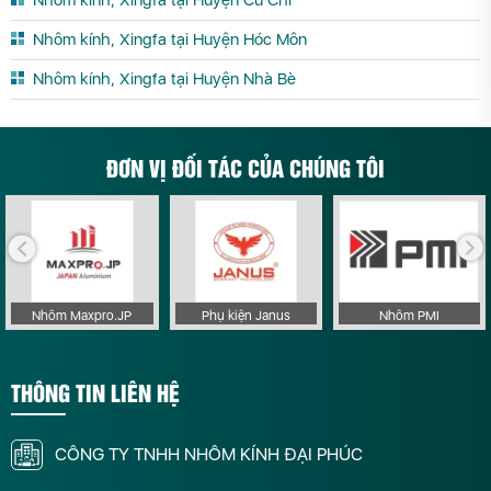
Nhôm kính, Xingfa tại Huyện Củ Chi
Nhôm kính, Xingfa tại Huyện Hóc Môn
Nhôm kính, Xingfa tại Huyện Nhà Bè
ĐƠN VỊ ĐỐI TÁC CỦA CHÚNG TÔI
Nhôm Maxpro.JP
Phụ kiện Janus
Nhôm PMI
THÔNG TIN LIÊN HỆ
CÔNG TY TNHH NHÔM KÍNH ĐẠI PHÚC