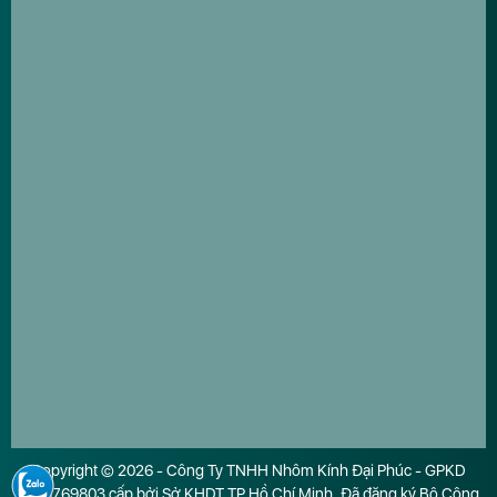
Copyright © 2026 - Công Ty TNHH Nhôm Kính Đại Phúc - GPKD
0316769803 cấp bởi Sở KHDT TP.Hồ Chí Minh. Đã đăng ký Bộ Công