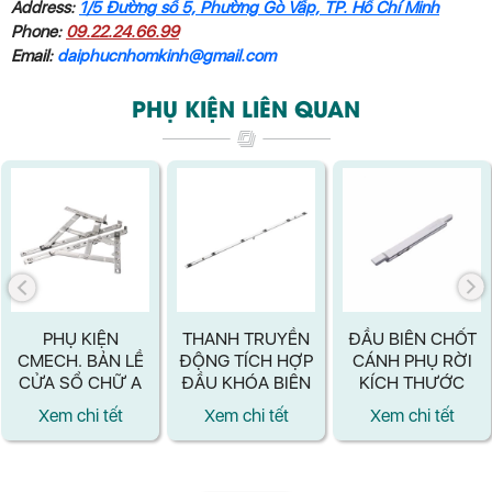
Address:
1/5 Đường số 5, Phường Gò Vấp, TP. Hồ Chí Minh
Phone:
09.22.24.66.99
Email:
daiphucnhomkinh@gmail.com
PHỤ KIỆN LIÊN QUAN
PHỤ KIỆN
THANH TRUYỀN
ĐẦU BIÊN CHỐT
CMECH. BẢN LỀ
ĐỘNG TÍCH HỢP
CÁNH PHỤ RỜI
CỬA SỔ CHỮ A
ĐẦU KHÓA BIÊN​
KÍCH THƯỚC
60KG
CMECH CMECH
90×19.6 MM
Xem chi tết
Xem chi tết
Xem chi tết
A020050
CMECH
A070003