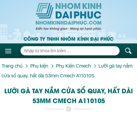
CÔNG TY TNHH NHÔM KÍNH ĐẠI PHÚC
Trang chủ
Phụ kiện
Phụ Kiện Cmech
Lưỡi gà tay nắm
cửa sổ quay, hất dài 53mm Cmech A110105
LƯỠI GÀ TAY NẮM CỬA SỔ QUAY, HẤT DÀI
53MM CMECH A110105