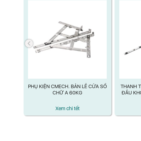
Ó TRỤC
PHỤ KIỆN CMECH. BẢN LỀ CỬA SỔ
THANH T
32
CHỮ A 60KG
ĐẦU KH
Xem chi tết