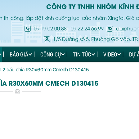
CÔNG TY TNHH NHÔM KÍNH 
 thi công, lắp đặt kính cường lực, cửa nhôm Xingfa. Giá c
09.19.02.00.88
-
09.22.24.66.99
daiphuc
1/5 Đường số 5, Phường Gò Vấp, TP.
BÁO GIÁ
CÔNG CỤ
TIN TỨC
VIDEO
DỰ 
óa 2 đầu chìa R30x60mm Cmech D130415
HÌA R30X60MM CMECH D130415