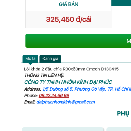
GIÁ BÁN
325,450 đ/cái
M
Mô tả
Đánh giá
Lõi khóa 2 đầu chìa R30x60mm Cmech D130415
THÔNG TIN LIÊN HỆ:
CÔNG TY TNHH NHÔM KÍNH ĐẠI PHÚC
Address:
1/5 Đường số 5, Phường Gò Vấp, TP. Hồ Chí 
Phone:
09.22.24.66.99
Email:
daiphucnhomkinh@gmail.com
PHỤ 