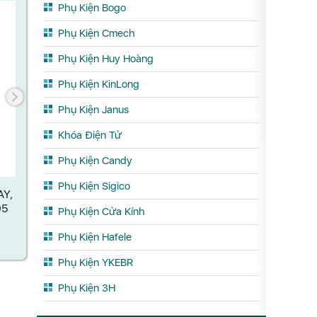
Phụ Kiện Bogo
Phụ Kiện Cmech
Phụ Kiện Huy Hoàng
Phụ Kiện KinLong
Phụ Kiện Janus
Khóa Điện Tử
Phụ Kiện Candy
ĐẦU BIÊN CHỐT CÁNH PHỤ RỜI
ĐẦU CHIA 
KÍCH THƯỚC 90×19.6 MM CMECH
Phụ Kiện Sigico
AY,
A070003
05
Phụ Kiện Cửa Kính
Xem chi tết
X
Phụ Kiện Hafele
Phụ Kiện YKEBR
Phụ Kiện 3H