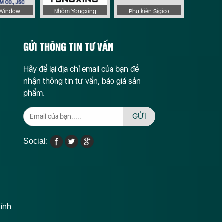
aWindow
Nhôm Yongxing
Phụ kiện Sigico
GỬI THÔNG TIN TƯ VẤN
Hãy để lại địa chỉ email của bạn để
nhận thông tin tư vấn, báo giá sản
phẩm.
GỬI
Social:
Kính