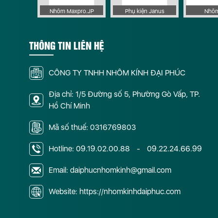
 Apollo
Nhôm Maxpro.JP
Phụ kiện Janus
Nhôm
THÔNG TIN LIÊN HỆ
CÔNG TY TNHH NHÔM KÍNH ĐẠI PHÚC
Địa chỉ: 1/5 Đường số 5, Phường Gò Vấp, TP.
Hồ Chí Minh
Mã số thuế: 0316769803
Hotline:
09.19.02.00.88
-
09.22.24.66.99
Email: daiphucnhomkinh@gmail.com
Website: https://nhomkinhdaiphuc.com