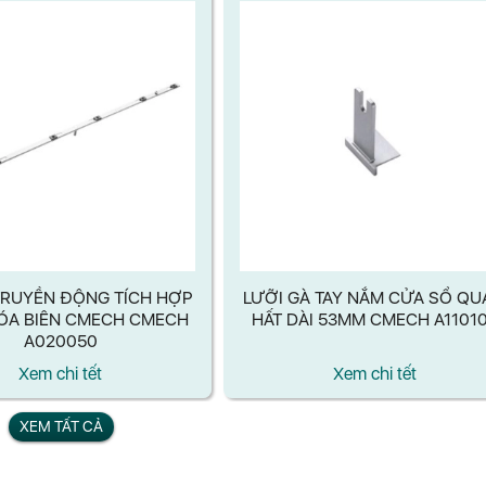
RUYỀN ĐỘNG TÍCH HỢP
LƯỠI GÀ TAY NẮM CỬA SỔ QU
ÓA BIÊN​ CMECH CMECH
HẤT DÀI 53MM CMECH A1101
A020050
Xem chi tết
Xem chi tết
XEM TẤT CẢ