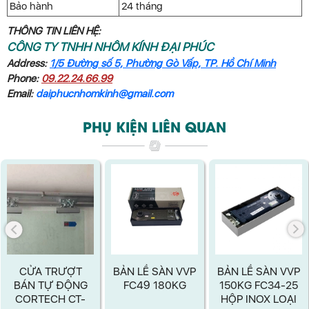
Bảo hành
24 tháng
THÔNG TIN LIÊN HỆ:
CÔNG TY TNHH NHÔM KÍNH ĐẠI PHÚC
Address:
1/5 Đường số 5, Phường Gò Vấp, TP. Hồ Chí Minh
Phone:
09.22.24.66.99
Email:
daiphucnhomkinh@gmail.com
PHỤ KIỆN LIÊN QUAN
CỬA TRƯỢT
BẢN LỀ SÀN VVP
BẢN LỀ SÀN VVP
BÁN TỰ ĐỘNG
FC49 180KG
150KG FC34-25
CORTECH CT-
HỘP INOX LOẠI