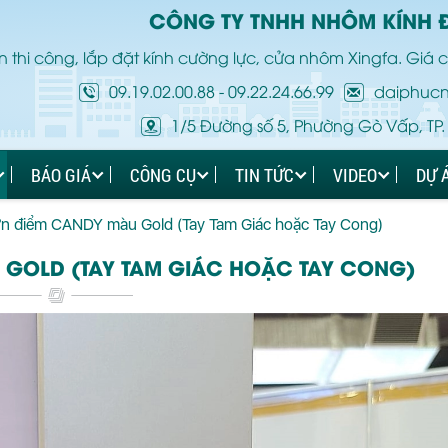
CÔNG TY TNHH NHÔM KÍNH 
 thi công, lắp đặt kính cường lực, cửa nhôm Xingfa. Giá c
09.19.02.00.88
-
09.22.24.66.99
daiphuc
1/5 Đường số 5, Phường Gò Vấp, TP.
BÁO GIÁ
CÔNG CỤ
TIN TỨC
VIDEO
DỰ 
n điểm CANDY màu Gold (Tay Tam Giác hoặc Tay Cong)
GOLD (TAY TAM GIÁC HOẶC TAY CONG)