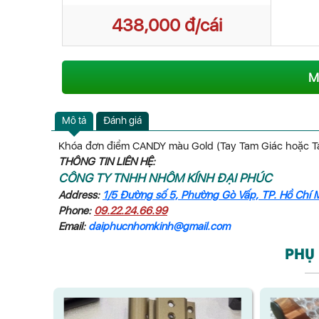
438,000 đ/cái
M
Mô tả
Đánh giá
Khóa đơn điểm CANDY màu Gold (Tay Tam Giác hoặc T
THÔNG TIN LIÊN HỆ:
CÔNG TY TNHH NHÔM KÍNH ĐẠI PHÚC
Address:
1/5 Đường số 5, Phường Gò Vấp, TP. Hồ Chí 
Phone:
09.22.24.66.99
Email:
daiphucnhomkinh@gmail.com
PHỤ 