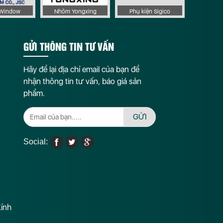
aWindow
Nhôm Yongxing
Phụ kiện Sigico
GỬI THÔNG TIN TƯ VẤN
Hãy để lại địa chỉ email của bạn để
nhận thông tin tư vấn, báo giá sản
phẩm.
GỬI
Social:
Kính