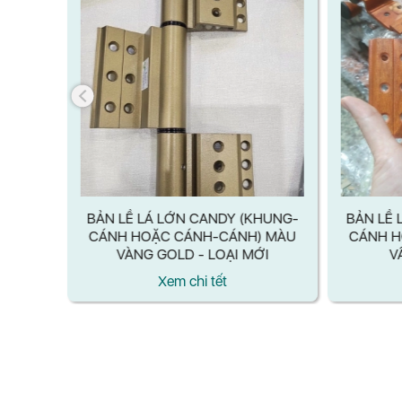
HUNG-
BẢN LỀ LÁ LỚN CANDY (KHUNG-
BẢN LỀ 
) MÀU
CÁNH HOẶC CÁNH-CÁNH) MÀU
CÁNH H
BÓNG/
VÀNG GOLD - LOẠI MỚI
V
SỮA -
Xem chi tết