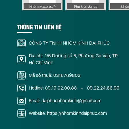
 Apollo
Nhôm Maxpro.JP
Phụ kiện Janus
Nhôm
THÔNG TIN LIÊN HỆ
CÔNG TY TNHH NHÔM KÍNH ĐẠI PHÚC
Địa chỉ: 1/5 Đường số 5, Phường Gò Vấp, TP.
Hồ Chí Minh
Mã số thuế: 0316769803
Hotline:
09.19.02.00.88
-
09.22.24.66.99
Email: daiphucnhomkinh@gmail.com
Website: https://nhomkinhdaiphuc.com