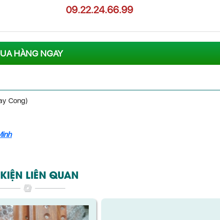
09.22.24.66.99
UA HÀNG NGAY
ay Cong)
Minh
KIỆN LIÊN QUAN