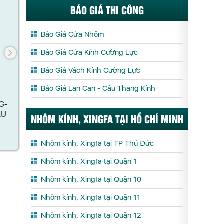
BÁO GIÁ THI CÔNG
Báo Giá Cửa Nhôm
Báo Giá Cửa Kính Cường Lực
Báo Giá Vách Kính Cường Lực
Báo Giá Lan Can - Cầu Thang Kính
BẢN LỀ LÁ LỚN CANDY (KHUNG-
BẢN LỀ LÁ
CÁNH) MÀU BẠC ANODE
CÁNH) 
NHÔM KÍNH, XINGFA TẠI HỒ CHÍ MINH
G-
ÀU
Xem chi tết
X
Nhôm kính, Xingfa tại TP Thủ Đức
Nhôm kính, Xingfa tại Quận 1
Nhôm kính, Xingfa tại Quận 10
Nhôm kính, Xingfa tại Quận 11
Nhôm kính, Xingfa tại Quận 12