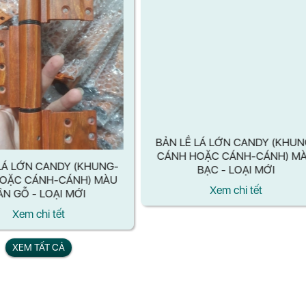
LÁ LỚN CANDY (KHUNG-
BẢN LỀ LÁ LỚN CANDY (KHUN
OẶC CÁNH-CÁNH) MÀU
CÁNH HOẶC CÁNH-CÁNH) M
ÂN GỖ - LOẠI MỚI
BẠC - LOẠI MỚI
Xem chi tết
Xem chi tết
XEM TẤT CẢ