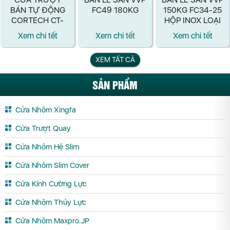
BÁN TỰ ĐỘNG
FC49 180KG
150KG FC34-25
CORTECH CT-
HỘP INOX LOẠI
806SA
TỐT
Xem chi tết
Xem chi tết
Xem chi tết
XEM TẤT CẢ
SẢN PHẨM
Cửa Nhôm Xingfa
Cửa Trượt Quay
Cửa Nhôm Hệ Slim
Cửa Nhôm Slim Cover
Cửa Kính Cường Lực
Cửa Nhôm Thủy Lực
Cửa Nhôm Maxpro.JP