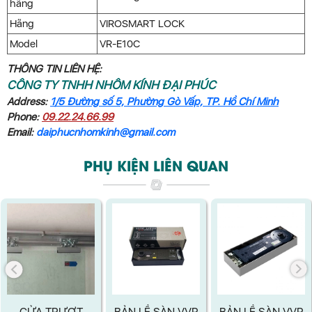
hãng
Hãng
VIROSMART LOCK
Model
VR-E10C
THÔNG TIN LIÊN HỆ:
CÔNG TY TNHH NHÔM KÍNH ĐẠI PHÚC
Address:
1/5 Đường số 5, Phường Gò Vấp, TP. Hồ Chí Minh
Phone:
09.22.24.66.99
Email:
daiphucnhomkinh@gmail.com
PHỤ KIỆN LIÊN QUAN
CỬA TRƯỢT
BẢN LỀ SÀN VVP
BẢN LỀ SÀN VVP