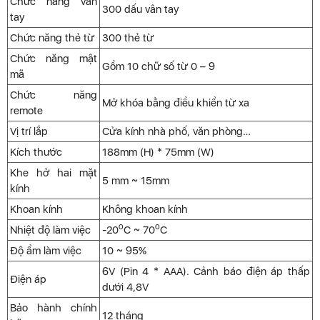
Chức năng vân
300 dấu vân tay
tay
Chức năng thẻ từ
300 thẻ từ
Chức năng mật
Gồm 10 chữ số từ 0 – 9
mã
Chức năng
Mở khóa bằng điều khiển từ xa
remote
Vị trí lắp
Cửa kính nhà phố, văn phòng…
Kích thước
188mm (H) * 75mm (W)
Khe hở hai mặt
5 mm ~ 15mm
kính
Khoan kính
Không khoan kính
o
o
Nhiệt độ làm việc
-20
C ~ 70
C
Độ ẩm làm việc
10 ~ 95%
6V (Pin 4 * AAA). Cảnh báo điện áp thấp
Điện áp
dưới 4,8V
Bảo hành chính
12 tháng