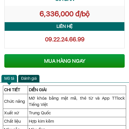
6,336,000 đ/bộ
LIÊN HỆ
09.22.24.66.99
MUA HÀNG NGAY
Mô tả
Đánh giá
CHI TIẾT
DIỄN GIẢI
Mở khóa bằng mật mã, thẻ từ và App TTlock
Chức năng
Tiếng Việt
Xuất xứ
Trung Quốc
Chất liệu
Hợp kim kẽm