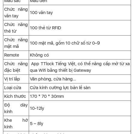
Màu sắc
Màu đen
Chức năng
100 vân tay
vân tay
Chức năng
100 thẻ từ RFID
thẻ từ
Chức năng
100 mật mã, gồm 10 chữ số từ 0–9
mật mã
Remote
Không có
Chức năng
App TTlock Tiếng Việt, có thể nâng cấp mở từ xa
đặc biệt
qua Wifi bằng thiết bị Gateway
Vị trí lắp
Văn phòng, cửa hàng…
Loại cửa
Cửa kính cường lực bản lề sàn
Kích thước
170 * 70 * 30mm
Độ dày
10-12ly
kính
Khe hở
5 – 8ly
kính