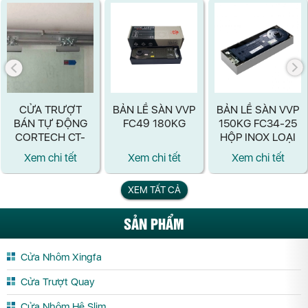
CỬA TRƯỢT
BẢN LỀ SÀN VVP
BẢN LỀ SÀN VVP
BÁN TỰ ĐỘNG
FC49 180KG
150KG FC34-25
CORTECH CT-
HỘP INOX LOẠI
806SA
TỐT
Xem chi tết
Xem chi tết
Xem chi tết
XEM TẤT CẢ
SẢN PHẨM
Cửa Nhôm Xingfa
Cửa Trượt Quay
Cửa Nhôm Hệ Slim