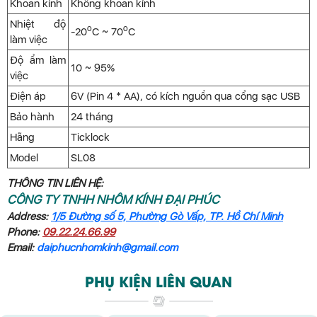
Khoan kính
Không khoan kính
Nhiệt độ
o
o
-20
C ~ 70
C
làm việc
Độ ẩm làm
10 ~ 95%
việc
Điện áp
6V (Pin 4 * AA), có kích nguồn qua cổng sạc USB
Bảo hành
24 tháng
Hãng
Ticklock
Model
SL08
THÔNG TIN LIÊN HỆ:
CÔNG TY TNHH NHÔM KÍNH ĐẠI PHÚC
Address:
1/5 Đường số 5, Phường Gò Vấp, TP. Hồ Chí Minh
Phone:
09.22.24.66.99
Email:
daiphucnhomkinh@gmail.com
PHỤ KIỆN LIÊN QUAN