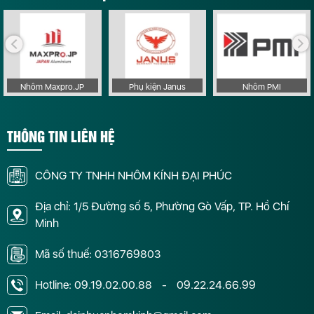
Nhôm Maxpro.JP
Phụ kiện Janus
Nhôm PMI
THÔNG TIN LIÊN HỆ
CÔNG TY TNHH NHÔM KÍNH ĐẠI PHÚC
Địa chỉ: 1/5 Đường số 5, Phường Gò Vấp, TP. Hồ Chí
Minh
Mã số thuế: 0316769803
Hotline:
09.19.02.00.88
-
09.22.24.66.99