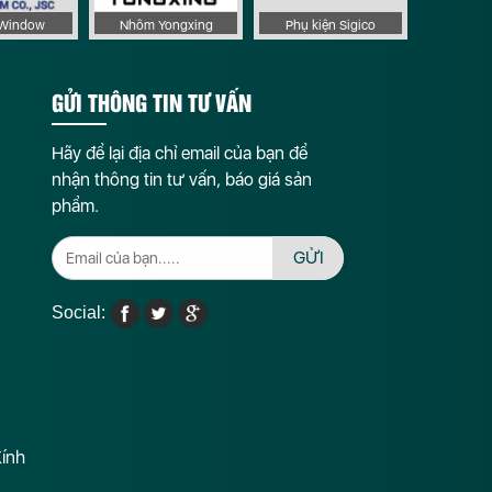
aWindow
Nhôm Yongxing
Phụ kiện Sigico
GỬI THÔNG TIN TƯ VẤN
Hãy để lại địa chỉ email của bạn để
nhận thông tin tư vấn, báo giá sản
phẩm.
GỬI
Social:
Kính