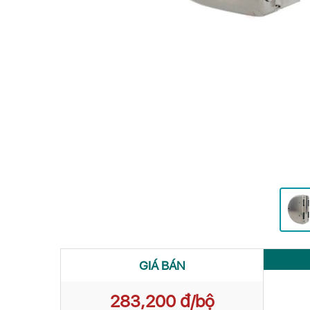
GIÁ BÁN
283,200 đ/bộ