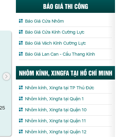
BÁO GIÁ THI CÔNG
Báo Giá Cửa Nhôm
Báo Giá Cửa Kính Cường Lực
Báo Giá Vách Kính Cường Lực
Báo Giá Lan Can - Cầu Thang Kính
NHÔM KÍNH, XINGFA TẠI HỒ CHÍ MINH
Nhôm kính, Xingfa tại TP Thủ Đức
Nhôm kính, Xingfa tại Quận 1
BẢN LỀ SÀN VVP FC34-20 105KG
BẢN LỀ SÀN
Nhôm kính, Xingfa tại Quận 10
THÁI
25
Nhôm kính, Xingfa tại Quận 11
Xem chi tết
X
Nhôm kính, Xingfa tại Quận 12