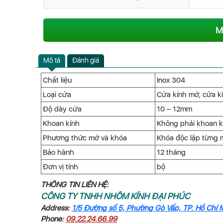
M
Mô tả
Đánh giá
Chất liệu
Inox 304
Loại cửa
Cửa kính mở, cửa kí
Độ dày cửa
10 – 12mm
Khoan kính
Không phải khoan k
Phương thức mở và khóa
Khóa độc lập từng 
Bảo hành
12 tháng
Đơn vị tính
bộ
THÔNG TIN LIÊN HỆ:
CÔNG TY TNHH NHÔM KÍNH ĐẠI PHÚC
Address:
1/5 Đường số 5, Phường Gò Vấp, TP. Hồ Chí 
Phone:
09.22.24.66.99