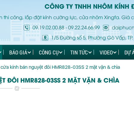
CÔNG TY TNHH NHÔM KÍNH 
 thi công, lắp đặt kính cường lực, cửa nhôm Xingfa. Giá c
09.19.02.00.88
-
09.22.24.66.99
daiphuc
1/5 Đường số 5, Phường Gò Vấp, TP.
BÁO GIÁ
CÔNG CỤ
TIN TỨC
VIDEO
DỰ 
 cửa kính bán nguyệt đôi HMR828-03SS 2 mặt vặn & chìa
T ĐÔI HMR828-03SS 2 MẶT VẶN & CHÌA