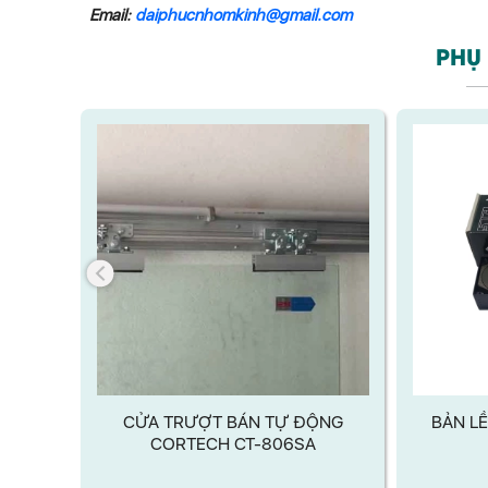
Email:
daiphucnhomkinh@gmail.com
PHỤ 
ÁN TỰ
CỬA TRƯỢT BÁN TỰ ĐỘNG
BẢN LỀ
0SA
CORTECH CT-806SA