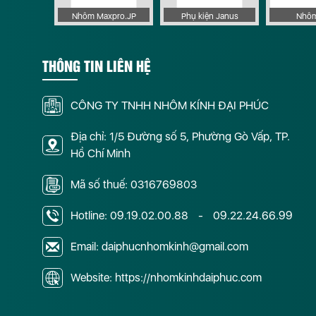
 Apollo
Nhôm Maxpro.JP
Phụ kiện Janus
Nhôm
THÔNG TIN LIÊN HỆ
CÔNG TY TNHH NHÔM KÍNH ĐẠI PHÚC
Địa chỉ: 1/5 Đường số 5, Phường Gò Vấp, TP.
Hồ Chí Minh
Mã số thuế: 0316769803
Hotline:
09.19.02.00.88
-
09.22.24.66.99
Email: daiphucnhomkinh@gmail.com
Website: https://nhomkinhdaiphuc.com