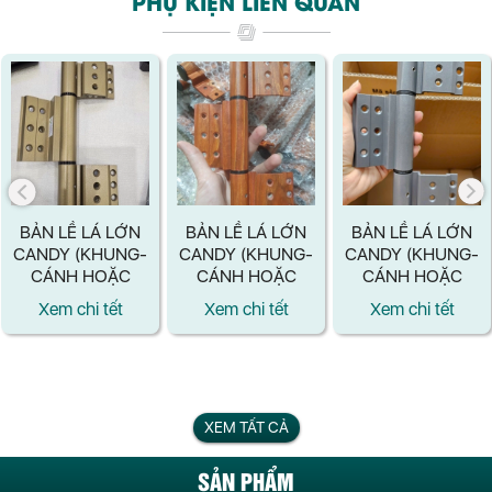
PHỤ KIỆN LIÊN QUAN
BẢN LỀ LÁ LỚN
BẢN LỀ LÁ LỚN
BẢN LỀ LÁ LỚN
CANDY (KHUNG-
CANDY (KHUNG-
CANDY (KHUNG-
CÁNH HOẶC
CÁNH HOẶC
CÁNH HOẶC
CÁNH-CÁNH)
CÁNH-CÁNH)
CÁNH-CÁNH)
Xem chi tết
Xem chi tết
Xem chi tết
MÀU VÀNG
MÀU VÂN GỖ -
MÀU BẠC - LOẠI
GOLD - LOẠI
LOẠI MỚI
MỚI
MỚI
XEM TẤT CẢ
SẢN PHẨM