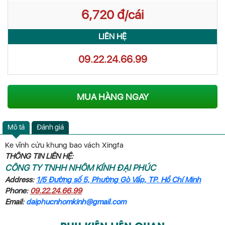
6,720 đ/cái
LIÊN HỆ
09.22.24.66.99
MUA HÀNG NGAY
Mô tả
Đánh giá
Ke vĩnh cửu khung bao vách Xingfa
THÔNG TIN LIÊN HỆ:
CÔNG TY TNHH NHÔM KÍNH ĐẠI PHÚC
Address:
1/5 Đường số 5, Phường Gò Vấp, TP. Hồ Chí Minh
Phone:
09.22.24.66.99
Email:
daiphucnhomkinh@gmail.com