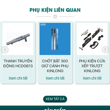
PHỤ KIỆN LIÊN QUAN
THANH TRUYỀN
CHỐT BẬT 300
PHỤ KIỆN CỬA
ĐỘNG HCDG613
GIỮ CÁNH PHỤ
XẾP TRƯỢT
KINLONG
KINLONG
Xem chi tết
Xem chi tết
Xem chi tết
XEM TẤT CẢ