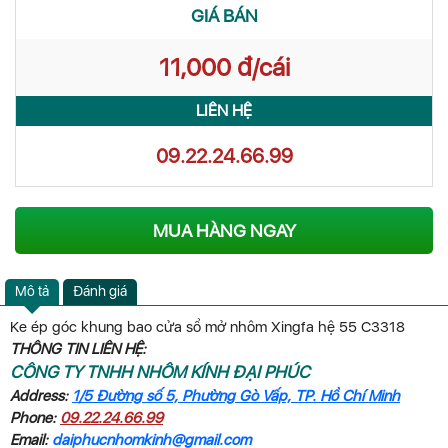
GIÁ BÁN
11,000 đ/cái
LIÊN HỆ
09.22.24.66.99
MUA HÀNG NGAY
Mô tả
Đánh giá
Ke ép góc khung bao cửa sổ mở nhôm Xingfa hệ 55 C3318
THÔNG TIN LIÊN HỆ:
CÔNG TY TNHH NHÔM KÍNH ĐẠI PHÚC
Address:
1/5 Đường số 5, Phường Gò Vấp, TP. Hồ Chí Minh
Phone:
09.22.24.66.99
Email:
daiphucnhomkinh@gmail.com