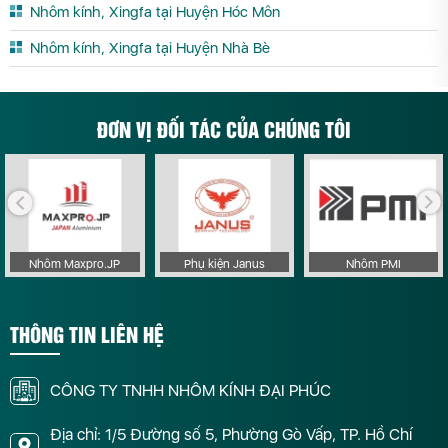
Nhôm kính, Xingfa tại Huyện Hóc Môn
Nhôm kính, Xingfa tại Huyện Nhà Bè
ĐƠN VỊ ĐỐI TÁC CỦA CHÚNG TÔI
Nhôm Maxpro.JP
Phụ kiện Janus
Nhôm PMI
THÔNG TIN LIÊN HỆ
CÔNG TY TNHH NHÔM KÍNH ĐẠI PHÚC
Địa chỉ: 1/5 Đường số 5, Phường Gò Vấp, TP. Hồ Chí