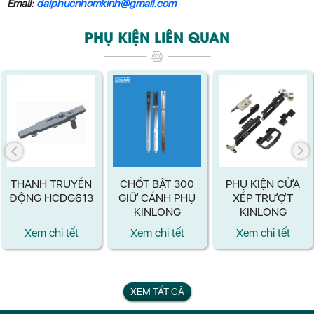
Email:
daiphucnhomkinh@gmail.com
PHỤ KIỆN LIÊN QUAN
THANH TRUYỀN
CHỐT BẬT 300
PHỤ KIỆN CỬA
ĐỘNG HCDG613
GIỮ CÁNH PHỤ
XẾP TRƯỢT
KINLONG
KINLONG
Xem chi tết
Xem chi tết
Xem chi tết
XEM TẤT CẢ