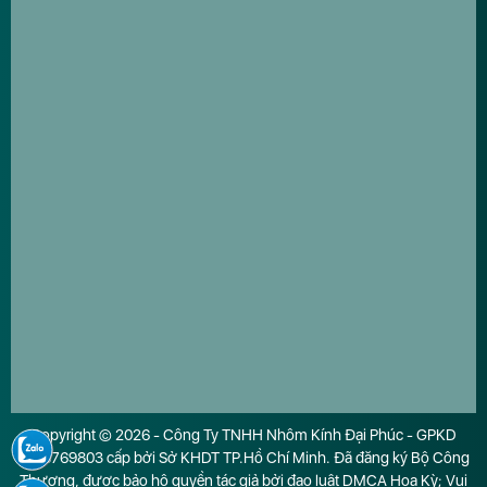
Copyright © 2026 - Công Ty TNHH Nhôm Kính Đại Phúc - GPKD
0316769803 cấp bởi Sở KHDT TP.Hồ Chí Minh. Đã đăng ký Bộ Công
Thương, được bảo hộ quyền tác giả bởi đạo luật DMCA Hoa Kỳ; Vui